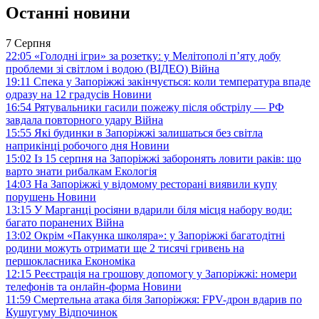
Останні новини
7 Серпня
22:05
«Голодні ігри» за розетку: у Мелітополі п’яту добу
проблеми зі світлом і водою (ВІДЕО)
Війна
19:11
Спека у Запоріжжі закінчується: коли температура впаде
одразу на 12 градусів
Новини
16:54
Рятувальники гасили пожежу після обстрілу — РФ
завдала повторного удару
Війна
15:55
Які будинки в Запоріжжі залишаться без світла
наприкінці робочого дня
Новини
15:02
Із 15 серпня на Запоріжжі заборонять ловити раків: що
варто знати рибалкам
Екологія
14:03
На Запоріжжі у відомому ресторані виявили купу
порушень
Новини
13:15
У Марганці росіяни вдарили біля місця набору води:
багато поранених
Війна
13:02
Окрім «Пакунка школяра»: у Запоріжжі багатодітні
родини можуть отримати ще 2 тисячі гривень на
першокласника
Економіка
12:15
Реєстрація на грошову допомогу у Запоріжжі: номери
телефонів та онлайн-форма
Новини
11:59
Смертельна атака біля Запоріжжя: FPV-дрон вдарив по
Кушугуму
Відпочинок