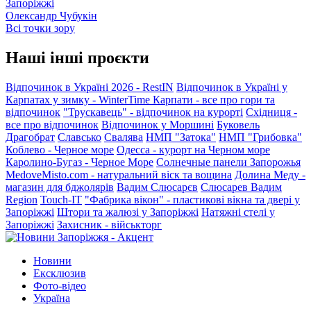
Запоріжжі
Олександр Чубукін
Всі точки зору
Наші інші проєкти
Відпочинок в Україні 2026 - RestIN
Відпочинок в Україні у
Карпатах у зимку - WinterTime
Карпати - все про гори та
відпочинок
"Трускавець" - відпочинок на курорті
Східниця -
все про відпочинок
Відпочинок у Моршині
Буковель
Драгобрат
Славсько
Свалява
НМП "Затока"
НМП "Грибовка"
Коблево - Черное море
Одесса - курорт на Черном море
Каролино-Бугаз - Черное Море
Солнечные панели Запорожья
MedoveMisto.com - натуральний віск та вощина
Долина Меду -
магазин для бджолярів
Вадим Слюсарєв
Слюсарев Вадим
Region
Touch-IT
"Фабрика вікон" - пластикові вікна та двері у
Запоріжжі
Штори та жалюзі у Запоріжжі
Натяжні стелі у
Запоріжжі
Захисник - військторг
Новини
Ексклюзив
Фото-відео
Україна