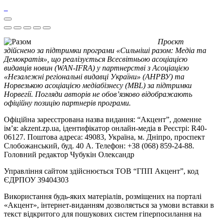
Проєкт
здійснено за підтримки програми «Сильніші разом: Медіа та
Демократія», що реалізується Всесвітньою асоціацією
видавців новин (WAN-IFRA) у партнерстві з Асоціацією
«Незалежні регіональні видавці України» (АНРВУ) та
Норвезькою асоціацією медіабізнесу (MBL) за підтримки
Норвегії. Погляди авторів не обов’язково відображають
офіційну позицію партнерів програми.
Офіційна зареєстрована назва видання: “Акцент”, доменне
ім’я: akzent.zp.ua, ідентифікатор онлайн-медіа в Реєстрі: R40-
06127. Поштова адреса: 49083, Україна, м. Дніпро, проспект
Слобожанський, буд. 40 А. Телефон: +38 (068) 859-24-88.
Головний редактор Чубукін Олександр
Управління сайтом здійснюється ТОВ “ГПП Акцент”, код
ЄДРПОУ 39404303
Використання будь-яких матеріалів, розміщених на порталі
«Акцент», інтернет-виданням дозволяється за умови вставки в
текст відкритого для пошукових систем гіперпосилання на