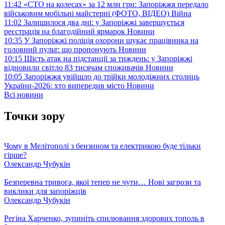
11:42
«СТО на колесах» за 12 млн грн: Запоріжжя передало
військовим мобільні майстерні (ФОТО, ВІДЕО)
Війна
11:02
Залишилося два дні: у Запоріжжі завершується
реєстрація на благодійний ярмарок
Новини
10:35
У Запоріжжі поліція охорони шукає працівника на
головний пульт: що пропонують
Новини
10:15
Шість атак на підстанції за тиждень: у Запоріжжі
відновили світло 83 тисячам споживачів
Новини
10:05
Запоріжжя увійшло до трійки молодіжних столиць
України-2026: хто випередив місто
Новини
Всі новини
Точки зору
Чому в Мелітополі з бензином та електрикою буде тільки
гірше?
Олександр Чубукін
Безперевна тривога, якої тепер не чути… Нові загрози та
виклики для запоріжців
Олександр Чубукін
Регіна Харченко, зупиніть спилювання здорових тополь в