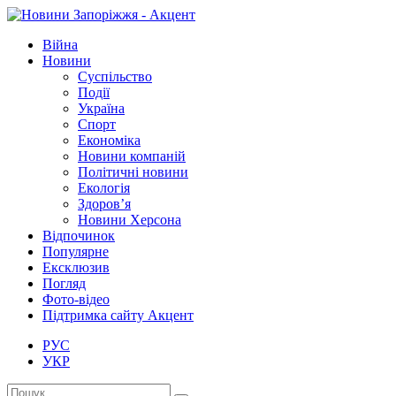
Війна
Новини
Суспільство
Події
Україна
Спорт
Економіка
Новини компаній
Політичні новини
Екологія
Здоров’я
Новини Херсона
Відпочинок
Популярне
Ексклюзив
Погляд
Фото-відео
Підтримка сайту Акцент
РУС
УКР