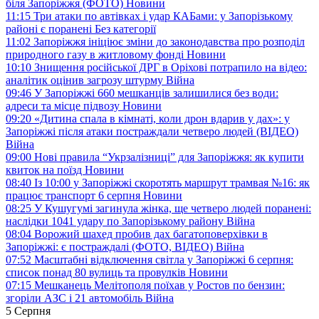
біля Запоріжжя (ФОТО)
Новини
11:15
Три атаки по автівках і удар КАБами: у Запорізькому
районі є поранені
Без категорії
11:02
Запоріжжя ініціює зміни до законодавства про розподіл
природного газу в житловому фонді
Новини
10:10
Знищення російської ДРГ в Оріхові потрапило на відео:
аналітик оцінив загрозу штурму
Війна
09:46
У Запоріжжі 660 мешканців залишилися без води:
адреси та місце підвозу
Новини
09:20
«Дитина спала в кімнаті, коли дрон вдарив у дах»: у
Запоріжжі після атаки постраждали четверо людей (ВІДЕО)
Війна
09:00
Нові правила “Укрзалізниці” для Запоріжжя: як купити
квиток на поїзд
Новини
08:40
Із 10:00 у Запоріжжі скоротять маршрут трамвая №16: як
працює транспорт 6 серпня
Новини
08:25
У Кушугумі загинула жінка, ще четверо людей поранені:
наслідки 1041 удару по Запорізькому району
Війна
08:04
Ворожий шахед пробив дах багатоповерхівки в
Запоріжжі: є постраждалі (ФОТО, ВІДЕО)
Війна
07:52
Масштабні відключення світла у Запоріжжі 6 серпня:
список понад 80 вулиць та провулків
Новини
07:15
Мешканець Мелітополя поїхав у Ростов по бензин:
згоріли АЗС і 21 автомобіль
Війна
5 Серпня