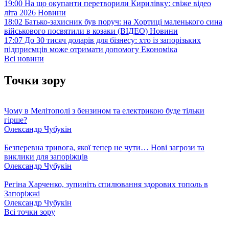
19:00
На що окупанти перетворили Кирилівку: свіже відео
літа 2026
Новини
18:02
Батько-захисник був поруч: на Хортиці маленького сина
військового посвятили в козаки (ВІДЕО)
Новини
17:07
До 30 тисяч доларів для бізнесу: хто із запорізьких
підприємців може отримати допомогу
Економіка
Всі новини
Точки зору
Чому в Мелітополі з бензином та електрикою буде тільки
гірше?
Олександр Чубукін
Безперевна тривога, якої тепер не чути… Нові загрози та
виклики для запоріжців
Олександр Чубукін
Регіна Харченко, зупиніть спилювання здорових тополь в
Запоріжжі
Олександр Чубукін
Всі точки зору