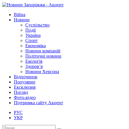
Війна
Новини
Суспільство
Події
Україна
Спорт
Економіка
Новини компаній
Політичні новини
Екологія
Здоров’я
Новини Херсона
Відпочинок
Популярне
Ексклюзив
Погляд
Фото-відео
Підтримка сайту Акцент
РУС
УКР