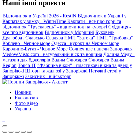
Наші інші проєкти
Відпочинок в Україні 2026 - RestIN
Відпочинок в Україні у
Карпатах у зимку - WinterTime
Карпати - все про гори та
відпочинок
"Трускавець" - відпочинок на курорті
Східниця -
все про відпочинок
Відпочинок у Моршині
Буковель
Драгобрат
Славсько
Свалява
НМП "Затока"
НМП "Грибовка"
Коблево - Черное море
Одесса - курорт на Черном море
Каролино-Бугаз - Черное Море
Солнечные панели Запорожья
MedoveMisto.com - натуральний віск та вощина
Долина Меду -
магазин для бджолярів
Вадим Слюсарєв
Слюсарев Вадим
Region
Touch-IT
"Фабрика вікон" - пластикові вікна та двері у
Запоріжжі
Штори та жалюзі у Запоріжжі
Натяжні стелі у
Запоріжжі
Захисник - військторг
Новини
Ексклюзив
Фото-відео
Україна