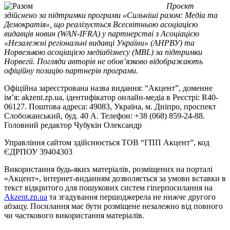
Проєкт
здійснено за підтримки програми «Сильніші разом: Медіа та
Демократія», що реалізується Всесвітньою асоціацією
видавців новин (WAN-IFRA) у партнерстві з Асоціацією
«Незалежні регіональні видавці України» (АНРВУ) та
Норвезькою асоціацією медіабізнесу (MBL) за підтримки
Норвегії. Погляди авторів не обов’язково відображають
офіційну позицію партнерів програми.
Офіційна зареєстрована назва видання: “Акцент”, доменне
ім’я: akzent.zp.ua, ідентифікатор онлайн-медіа в Реєстрі: R40-
06127. Поштова адреса: 49083, Україна, м. Дніпро, проспект
Слобожанський, буд. 40 А. Телефон: +38 (068) 859-24-88.
Головний редактор Чубукін Олександр
Управління сайтом здійснюється ТОВ “ГПП Акцент”, код
ЄДРПОУ 39404303
Використання будь-яких матеріалів, розміщених на порталі
«Акцент», інтернет-виданням дозволяється за умови вставки в
текст відкритого для пошукових систем гіперпосилання на
Akzent.zp.ua
та згадування першоджерела не нижче другого
абзацу. Посилання має бути розміщене незалежно від повного
чи часткового використання матеріалів.