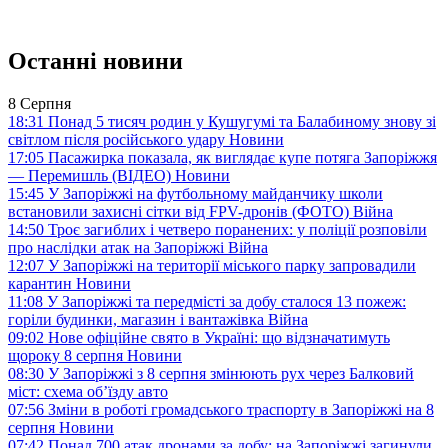
Останні новини
8 Серпня
18:31
Понад 5 тисяч родин у Кушугумі та Балабиному знову зі
світлом після російського удару
Новини
17:05
Пасажирка показала, як виглядає купе потяга Запоріжжя
— Перемишль (ВІДЕО)
Новини
15:45
У Запоріжжі на футбольному майданчику школи
встановили захисні сітки від FPV-дронів (ФОТО)
Війна
14:50
Троє загиблих і четверо поранених: у поліції розповіли
про наслідки атак на Запоріжжі
Війна
12:07
У Запоріжжі на території міського парку запровадили
карантин
Новини
11:08
У Запоріжжі та передмісті за добу сталося 13 пожеж:
горіли будинки, магазин і вантажівка
Війна
09:02
Нове офіційне свято в Україні: що відзначатимуть
щороку 8 серпня
Новини
08:30
У Запоріжжі з 8 серпня змінюють рух через Балковий
міст: схема об’їзду
авто
07:56
Зміни в роботі громадського траспорту в Запоріжжі на 8
серпня
Новини
07:42
Понад 700 атак дронами за добу: на Запоріжжі загинули