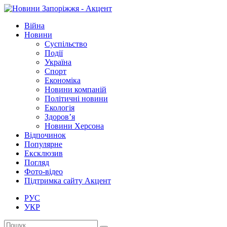
Війна
Новини
Суспільство
Події
Україна
Спорт
Економіка
Новини компаній
Політичні новини
Екологія
Здоров’я
Новини Херсона
Відпочинок
Популярне
Ексклюзив
Погляд
Фото-відео
Підтримка сайту Акцент
РУС
УКР