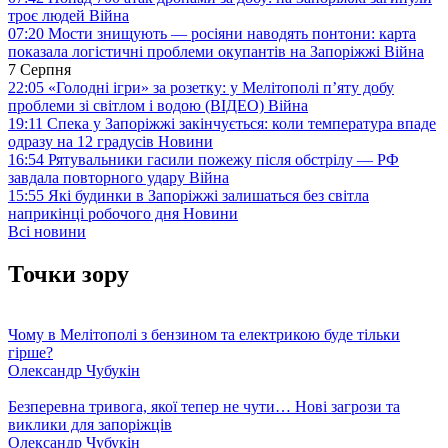
троє людей
Війна
07:20
Мости знищують — росіяни наводять понтони: карта
показала логістичні проблеми окупантів на Запоріжжі
Війна
7 Серпня
22:05
«Голодні ігри» за розетку: у Мелітополі п’яту добу
проблеми зі світлом і водою (ВІДЕО)
Війна
19:11
Спека у Запоріжжі закінчується: коли температура впаде
одразу на 12 градусів
Новини
16:54
Рятувальники гасили пожежу після обстрілу — РФ
завдала повторного удару
Війна
15:55
Які будинки в Запоріжжі залишаться без світла
наприкінці робочого дня
Новини
Всі новини
Точки зору
Чому в Мелітополі з бензином та електрикою буде тільки
гірше?
Олександр Чубукін
Безперевна тривога, якої тепер не чути… Нові загрози та
виклики для запоріжців
Олександр Чубукін