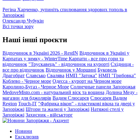
Регіна Харченко, зупиніть спилювання здорових тополь в
Запоріжжі
Олександр Чубукін
Всі точки зору
Наші інші проєкти
Відпочинок в Україні 2026 - RestIN
Відпочинок в Україні у
Карпатах у зимку - WinterTime
Карпати - все про гори та
відпочинок
"Трускавець" - відпочинок на курорті
Східниця -
все про відпочинок
Відпочинок у Моршині
Буковель
Драгобрат
Славсько
Свалява
НМП "Затока"
НМП "Грибовка"
Коблево - Черное море
Одесса - курорт на Черном море
Каролино-Бугаз - Черное Море
Солнечные панели Запорожья
MedoveMisto.com - натуральний віск та вощина
Долина Меду -
магазин для бджолярів
Вадим Слюсарєв
Слюсарев Вадим
Region
Touch-IT
"Фабрика вікон" - пластикові вікна та двері у
Запоріжжі
Штори та жалюзі у Запоріжжі
Натяжні стелі у
Запоріжжі
Захисник - військторг
Новини
Ексклюзив