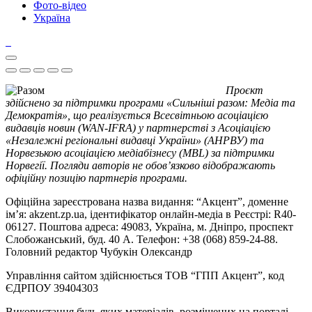
Фото-відео
Україна
Проєкт
здійснено за підтримки програми «Сильніші разом: Медіа та
Демократія», що реалізується Всесвітньою асоціацією
видавців новин (WAN-IFRA) у партнерстві з Асоціацією
«Незалежні регіональні видавці України» (АНРВУ) та
Норвезькою асоціацією медіабізнесу (MBL) за підтримки
Норвегії. Погляди авторів не обов’язково відображають
офіційну позицію партнерів програми.
Офіційна зареєстрована назва видання: “Акцент”, доменне
ім’я: akzent.zp.ua, ідентифікатор онлайн-медіа в Реєстрі: R40-
06127. Поштова адреса: 49083, Україна, м. Дніпро, проспект
Слобожанський, буд. 40 А. Телефон: +38 (068) 859-24-88.
Головний редактор Чубукін Олександр
Управління сайтом здійснюється ТОВ “ГПП Акцент”, код
ЄДРПОУ 39404303
Використання будь-яких матеріалів, розміщених на порталі