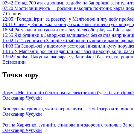
07:42
Понад 700 атак дронами за добу: на Запоріжжі загинули 
07:20
Мости знищують — росіяни наводять понтони: карта пока
7 Серпня
22:05
«Голодні ігри» за розетку: у Мелітополі п’яту добу пробл
19:11
Спека у Запоріжжі закінчується: коли температура впаде о
16:54
Рятувальники гасили пожежу після обстрілу — РФ завдал
15:55
Які будинки в Запоріжжі залишаться без світла наприкінц
15:02
Із 15 серпня на Запоріжжі заборонять ловити раків: що в
14:03
На Запоріжжі у відомому ресторані виявили купу поруш
13:15
У Марганці росіяни вдарили біля місця набору води: баг
13:02
Окрім «Пакунка школяра»: у Запоріжжі багатодітні роди
Всі новини
Точки зору
Чому в Мелітополі з бензином та електрикою буде тільки гірше
Олександр Чубукін
Безперевна тривога, якої тепер не чути… Нові загрози та викли
Олександр Чубукін
Регіна Харченко, зупиніть спилювання здорових тополь в Запо
Олександр Чубукін