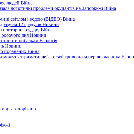
троє людей
Війна
зала логістичні проблеми окупантів на Запоріжжі
Війна
еми зі світлом і водою (ВІДЕО)
Війна
дразу на 12 градусів
Новини
а повторного удару
Війна
і робочого дня
Новини
арто знати рибалкам
Екологія
ень
Новини
ато поранених
Війна
ни можуть отримати ще 2 тисячі гривень на першокласника
Еконо
?
ки для запоріжців
ріжжі