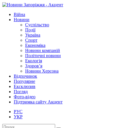
Війна
Новини
Суспільство
Події
Україна
Спорт
Економіка
Новини компаній
Політичні новини
Екологія
Здоров’я
Новини Херсона
Відпочинок
Популярне
Ексклюзив
Погляд
Фото-відео
Підтримка сайту Акцент
РУС
УКР