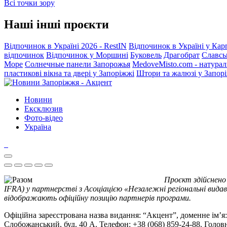
Всі точки зору
Наші інші проєкти
Відпочинок в Україні 2026 - RestIN
Відпочинок в Україні у Кар
відпочинок
Відпочинок у Моршині
Буковель
Драгобрат
Славсь
Море
Солнечные панели Запорожья
MedoveMisto.com - натурал
пластикові вікна та двері у Запоріжжі
Штори та жалюзі у Запор
Новини
Ексклюзив
Фото-відео
Україна
Проєкт здійснено
IFRA) у партнерстві з Асоціацією «Незалежні регіональні видав
відображають офіційну позицію партнерів програми.
Офіційна зареєстрована назва видання: “Акцент”, доменне ім’я: 
Слобожанський, буд. 40 А. Телефон: +38 (068) 859-24-88. Голо