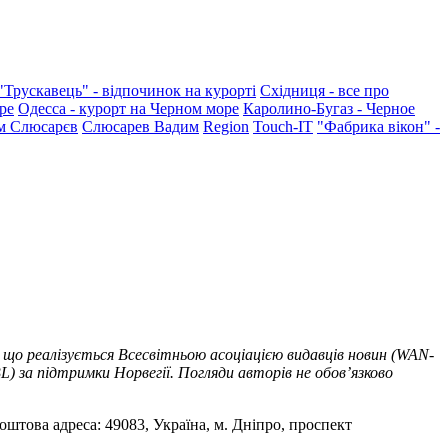
"Трускавець" - відпочинок на курорті
Східниця - все про
ре
Одесса - курорт на Черном море
Каролино-Бугаз - Черное
м Слюсарєв
Слюсарев Вадим
Region
Touch-IT
"Фабрика вікон" -
 що реалізується Всесвітньою асоціацією видавців новин (WAN-
) за підтримки Норвегії. Погляди авторів не обов’язково
оштова адреса: 49083, Україна, м. Дніпро, проспект