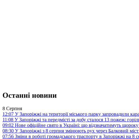
Останні новини
8 Серпня
12:07
У Запоріжжі на території міського парку запровадили ка
11:08
У Запоріжжі та передмісті за добу сталося 13 пожеж: горі
09:02
Нове офіційне свято в Україні: що відзначатимуть щороку
08:30
У Запоріжжі з 8 серпня змінюють рух через Балковий міст:
07:56
Зміни в роботі громадського траспорту в Запоріжжі на 8 