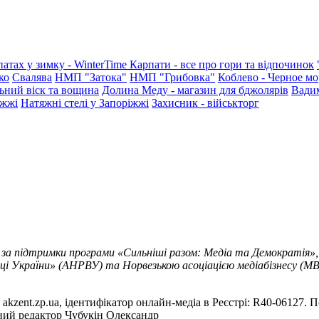
патах у зимку - WinterTime
Карпати - все про гори та відпочинок
ко
Свалява
НМП "Затока"
НМП "Грибовка"
Коблево - Черное мо
ьний віск та вощина
Долина Меду - магазин для бджолярів
Вади
іжжі
Натяжні стелі у Запоріжжі
Захисник - військторг
 за підтримки програми «Сильніші разом: Медіа та Демократія»,
ці України» (АНРВУ) та Норвезькою асоціацією медіабізнесу (MBL
akzent.zp.ua, ідентифікатор онлайн-медіа в Реєстрі: R40-06127. П
вний редактор Чубукін Олександр