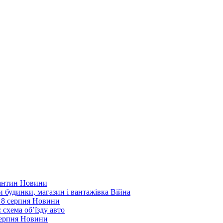
рантин
Новини
ли будинки, магазин і вантажівка
Війна
 8 серпня
Новини
 схема об’їзду
авто
серпня
Новини