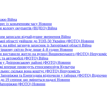
ріжжю
Війна
рес із зазначенням часу
Новини
ли колону окупантів (ВІДЕО)
Війна
дним записали відчайдушне звернення
Війна
ізької області увійшли до ТОП-50 України (ФОТО)
Новини
 на війні загинув захисник із Запорізької області
Війна
йгіршому світло буде лише 4–8 годин
Новини
ціон виставили житло на вулиці Вишневецького (ФОТО)
Нерухоміс
к та автомобілі (ФОТО)
Війна
ся у Дніпровському районі (ФОТО)
Новини
іжжі вперше проведуть етносимпозіум
Культура
альню: скільки вона коштує (ФОТО)
Нерухомість
 із Запоріжжя та Енергодара відпочили у таборах (ФОТО)
Відпочи
до 19 серпня: що зміниться надалі
Новини
я Запоріжжя (ФОТО)
Новини