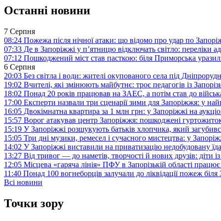
Останні новини
7 Серпня
08:24
Пожежа після нічної атаки: що відомо про удар по Запо
07:33
Де в Запоріжжі у п’ятницю відключать світло: переліки ад
07:12
Пошкоджений міст став пасткою: біля Приморська урази
6 Серпня
20:03
Без світла і води: жителі окупованого села під Дніпрору
19:02
Вчителі, які змінюють майбутнє: троє педагогів із Запор
18:02
Понад 20 років працював на ЗАЕС, а потім став до війська:
17:00
Експерти назвали три сценарії зими для Запоріжжя: у на
16:05
Двокімнатна квартира за 1 млн грн: у Запоріжжі на аук
15:57
Ворог атакував центр Запоріжжя: пошкоджені гуртожито
15:19
У Запоріжжі розшукують батьків хлопчика, який загубив
15:05
Три дні музики, ремесел і сучасного мистецтва: у Запор
14:02
У Запоріжжі виставили на приватизацію недобудовану їд
13:27
Від тривог — до наметів, творчості й нових друзів: діти
12:05
Місцева «гаряча лінія» ПФУ в Запорізькій області працює 
11:40
Понад 100 вогнеборців залучали до ліквідації пожеж біл
Всі новини
Точки зору