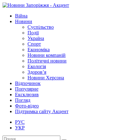
Війна
Новини
Суспільство
Події
Україна
Спорт
Економіка
Новини компаній
Політичні новини
Екологія
Здоров’я
Новини Херсона
Відпочинок
Популярне
Ексклюзив
Погляд
Фото-відео
Підтримка сайту Акцент
РУС
УКР