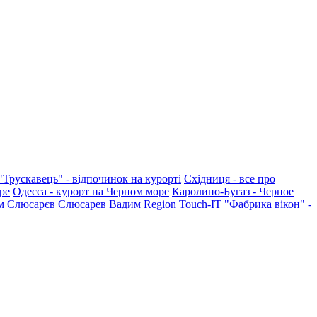
"Трускавець" - відпочинок на курорті
Східниця - все про
ре
Одесса - курорт на Черном море
Каролино-Бугаз - Черное
м Слюсарєв
Слюсарев Вадим
Region
Touch-IT
"Фабрика вікон" -