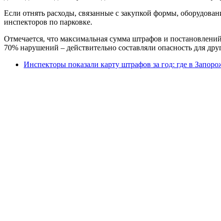
Если отнять расходы, связанные с закупкой формы, оборудован
инспекторов по парковке.
Отмечается, что максимальная сумма штрафов и постановлений 
70% нарушений – действительно составляли опасность для дру
Инспекторы показали карту штрафов за год: где в Запоро