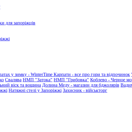
?
ки для запоріжців
ріжжі
патах у зимку - WinterTime
Карпати - все про гори та відпочинок
ко
Свалява
НМП "Затока"
НМП "Грибовка"
Коблево - Черное мо
ьний віск та вощина
Долина Меду - магазин для бджолярів
Вади
іжжі
Натяжні стелі у Запоріжжі
Захисник - військторг