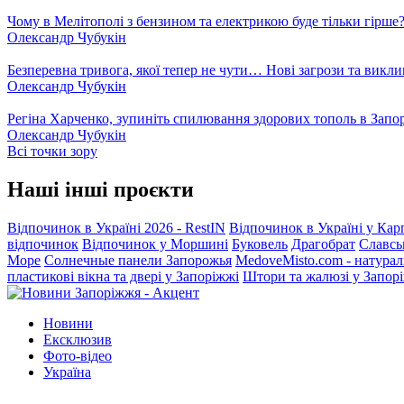
Чому в Мелітополі з бензином та електрикою буде тільки гірше
Олександр Чубукін
Безперевна тривога, якої тепер не чути… Нові загрози та викли
Олександр Чубукін
Регіна Харченко, зупиніть спилювання здорових тополь в Запо
Олександр Чубукін
Всі точки зору
Наші інші проєкти
Відпочинок в Україні 2026 - RestIN
Відпочинок в Україні у Кар
відпочинок
Відпочинок у Моршині
Буковель
Драгобрат
Славсь
Море
Солнечные панели Запорожья
MedoveMisto.com - натурал
пластикові вікна та двері у Запоріжжі
Штори та жалюзі у Запор
Новини
Ексклюзив
Фото-відео
Україна