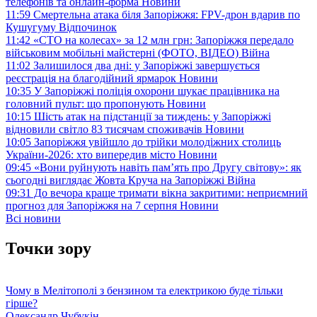
телефонів та онлайн-форма
Новини
11:59
Смертельна атака біля Запоріжжя: FPV-дрон вдарив по
Кушугуму
Відпочинок
11:42
«СТО на колесах» за 12 млн грн: Запоріжжя передало
військовим мобільні майстерні (ФОТО, ВІДЕО)
Війна
11:02
Залишилося два дні: у Запоріжжі завершується
реєстрація на благодійний ярмарок
Новини
10:35
У Запоріжжі поліція охорони шукає працівника на
головний пульт: що пропонують
Новини
10:15
Шість атак на підстанції за тиждень: у Запоріжжі
відновили світло 83 тисячам споживачів
Новини
10:05
Запоріжжя увійшло до трійки молодіжних столиць
України-2026: хто випередив місто
Новини
09:45
«Вони руйнують навіть пам’ять про Другу світову»: як
сьогодні виглядає Жовта Круча на Запоріжжі
Війна
09:31
До вечора краще тримати вікна закритими: неприємний
прогноз для Запоріжжя на 7 серпня
Новини
Всі новини
Точки зору
Чому в Мелітополі з бензином та електрикою буде тільки
гірше?
Олександр Чубукін