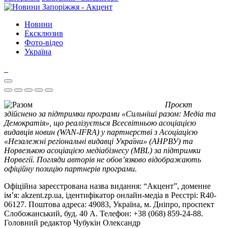
Новини
Ексклюзив
Фото-відео
Україна
Проєкт
здійснено за підтримки програми «Сильніші разом: Медіа та
Демократія», що реалізується Всесвітньою асоціацією
видавців новин (WAN-IFRA) у партнерстві з Асоціацією
«Незалежні регіональні видавці України» (АНРВУ) та
Норвезькою асоціацією медіабізнесу (MBL) за підтримки
Норвегії. Погляди авторів не обов’язково відображають
офіційну позицію партнерів програми.
Офіційна зареєстрована назва видання: “Акцент”, доменне
ім’я: akzent.zp.ua, ідентифікатор онлайн-медіа в Реєстрі: R40-
06127. Поштова адреса: 49083, Україна, м. Дніпро, проспект
Слобожанський, буд. 40 А. Телефон: +38 (068) 859-24-88.
Головний редактор Чубукін Олександр