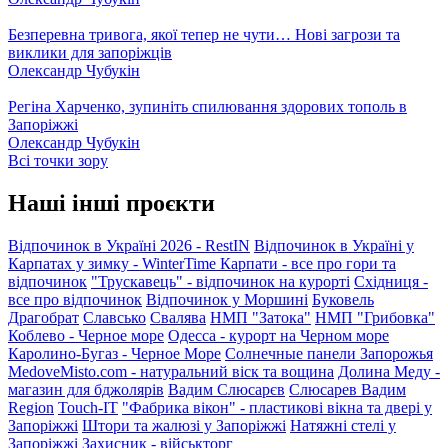
Безперевна тривога, якої тепер не чути… Нові загрози та
виклики для запоріжців
Олександр Чубукін
Регіна Харченко, зупиніть спилювання здорових тополь в
Запоріжжі
Олександр Чубукін
Всі точки зору
Наші інші проєкти
Відпочинок в Україні 2026 - RestIN
Відпочинок в Україні у
Карпатах у зимку - WinterTime
Карпати - все про гори та
відпочинок
"Трускавець" - відпочинок на курорті
Східниця -
все про відпочинок
Відпочинок у Моршині
Буковель
Драгобрат
Славсько
Свалява
НМП "Затока"
НМП "Грибовка"
Коблево - Черное море
Одесса - курорт на Черном море
Каролино-Бугаз - Черное Море
Солнечные панели Запорожья
MedoveMisto.com - натуральний віск та вощина
Долина Меду -
магазин для бджолярів
Вадим Слюсарєв
Слюсарев Вадим
Region
Touch-IT
"Фабрика вікон" - пластикові вікна та двері у
Запоріжжі
Штори та жалюзі у Запоріжжі
Натяжні стелі у
Запоріжжі
Захисник - військторг