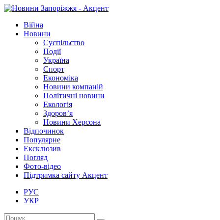
Війна
Новини
Суспільство
Події
Україна
Спорт
Економіка
Новини компаній
Політичні новини
Екологія
Здоров’я
Новини Херсона
Відпочинок
Популярне
Ексклюзив
Погляд
Фото-відео
Підтримка сайту Акцент
РУС
УКР