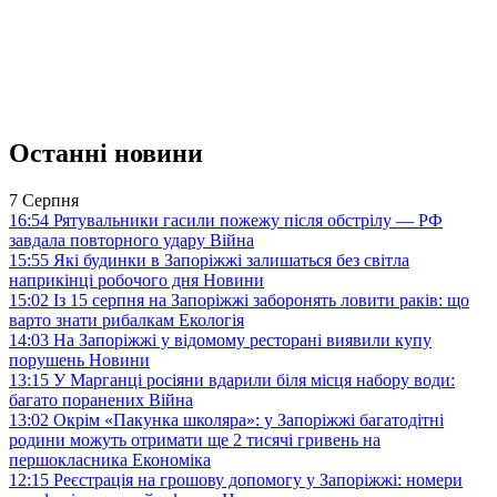
Останні новини
7 Серпня
16:54
Рятувальники гасили пожежу після обстрілу — РФ
завдала повторного удару
Війна
15:55
Які будинки в Запоріжжі залишаться без світла
наприкінці робочого дня
Новини
15:02
Із 15 серпня на Запоріжжі заборонять ловити раків: що
варто знати рибалкам
Екологія
14:03
На Запоріжжі у відомому ресторані виявили купу
порушень
Новини
13:15
У Марганці росіяни вдарили біля місця набору води:
багато поранених
Війна
13:02
Окрім «Пакунка школяра»: у Запоріжжі багатодітні
родини можуть отримати ще 2 тисячі гривень на
першокласника
Економіка
12:15
Реєстрація на грошову допомогу у Запоріжжі: номери