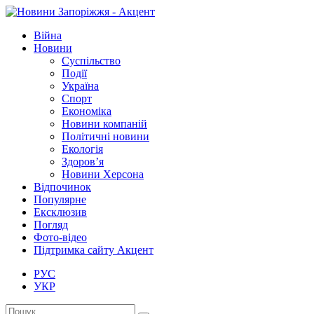
Війна
Новини
Суспільство
Події
Україна
Спорт
Економіка
Новини компаній
Політичні новини
Екологія
Здоров’я
Новини Херсона
Відпочинок
Популярне
Ексклюзив
Погляд
Фото-відео
Підтримка сайту Акцент
РУС
УКР