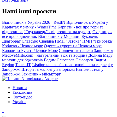
Всі точки зору
Наші інші проєкти
Відпочинок в Україні 2026 - RestIN
Відпочинок в Україні у
Карпатах у зимку - WinterTime
Карпати - все про гори та
відпочинок
"Трускавець" - відпочинок на курорті
Східниця -
все про відпочинок
Відпочинок у Моршині
Буковель
Драгобрат
Славсько
Свалява
НМП "Затока"
НМП "Грибовка"
Коблево - Черное море
Одесса - курорт на Черном море
Каролино-Бугаз - Черное Море
Солнечные панели Запорожья
MedoveMisto.com - натуральний віск та вощина
Долина Меду -
магазин для бджолярів
Вадим Слюсарєв
Слюсарев Вадим
Region
Touch-IT
"Фабрика вікон" - пластикові вікна та двері у
Запоріжжі
Штори та жалюзі у Запоріжжі
Натяжні стелі у
Запоріжжі
Захисник - військторг
Новини
Ексклюзив
Фото-відео
Україна