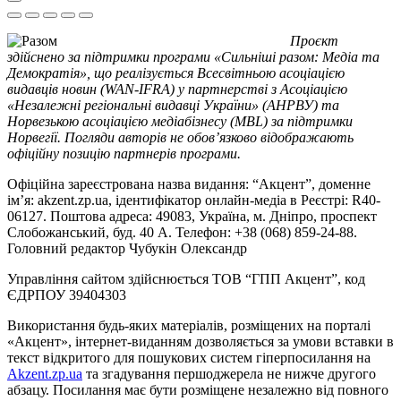
Проєкт
здійснено за підтримки програми «Сильніші разом: Медіа та
Демократія», що реалізується Всесвітньою асоціацією
видавців новин (WAN-IFRA) у партнерстві з Асоціацією
«Незалежні регіональні видавці України» (АНРВУ) та
Норвезькою асоціацією медіабізнесу (MBL) за підтримки
Норвегії. Погляди авторів не обов’язково відображають
офіційну позицію партнерів програми.
Офіційна зареєстрована назва видання: “Акцент”, доменне
ім’я: akzent.zp.ua, ідентифікатор онлайн-медіа в Реєстрі: R40-
06127. Поштова адреса: 49083, Україна, м. Дніпро, проспект
Слобожанський, буд. 40 А. Телефон: +38 (068) 859-24-88.
Головний редактор Чубукін Олександр
Управління сайтом здійснюється ТОВ “ГПП Акцент”, код
ЄДРПОУ 39404303
Використання будь-яких матеріалів, розміщених на порталі
«Акцент», інтернет-виданням дозволяється за умови вставки в
текст відкритого для пошукових систем гіперпосилання на
Akzent.zp.ua
та згадування першоджерела не нижче другого
абзацу. Посилання має бути розміщене незалежно від повного