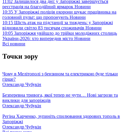
11:02
Залишилося два дні: у Запоріжжі завершується
реєстрація на благодійний ярмарок
Новини
10:35
У Запоріжжі поліція охорони шукає працівника на
головний пульт: що пропонують
Новини
10:15
Шість атак на підстанції за тиждень: у Запоріжжі
відновили світло 83 тисячам споживачів
Новини
10:05
Запоріжжя увійшло до трійки молодіжних столиць
України-2026: хто випередив місто
Новини
Всі новини
Точки зору
Чому в Мелітополі з бензином та електрикою буде тільки
гірше?
Олександр Чубукін
Безперевна тривога, якої тепер не чути… Нові загрози та
виклики для запоріжців
Олександр Чубукін
Регіна Харченко, зупиніть спилювання здорових тополь в
Запоріжжі
Олександр Чубукін