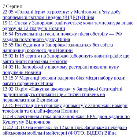
7 Серпня
22:05
«Голодні ігри» за розетку: у Мелітополі п’яту добу
проблеми зі світлом і водою (ВІДЕО)
Війна
19:11
Спека у Запоріжжі закінчується: коли температура впаде
одразу на 12 градусів
Новини
16:54
Рятувальники гасили пожежу після обстрілу — РФ
завдала повторного удару
Війна
15:55
Які будинки в Запоріжжі залишаться без світла
наприкінці робочого дня
Новини
15:02
Із 15 серпня на Запоріжжі заборонять ловити раків: що
варто знати рибалкам
Екологія
14:03
На Запоріжжі у відомому ресторані виявили купу
порушень
Новини
13:15
У Марганці росіяни вдарили біля місця набору води:
багато поранених
Війна
13:02
Окрім «Пакунка школяра»: у Запоріжжі багатодітні
родини можуть отримати ще 2 тисячі гривень на
першокласника
Економіка
12:15
Реєстрація на грошову допомогу у Запоріжжі: номери
телефонів та онлайн-форма
Новини
11:59
Смертельна атака біля Запоріжжя: FPV-дрон вдарив по
Кушугуму
Відпочинок
11:42
«СТО на колесах» за 12 млн грн: Запоріжжя передало
військовим мобільні майстерні (ФОТО, ВІДЕО)
Війна