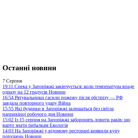
Останні новини
7 Серпня
19:11
Спека у Запоріжжі закінчується: коли температура впаде
одразу на 12 градусів
Новини
16:54
Рятувальники гасили пожежу після обстрілу — РФ
завдала повторного удару
Війна
15:55
Які будинки в Запоріжжі залишаться без світла
наприкінці робочого дня
Новини
15:02
Із 15 серпня на Запоріжжі заборонять ловити раків: що
варто знати рибалкам
Екологія
14:03
На Запоріжжі у відомому ресторані виявили купу
порушень
Новини