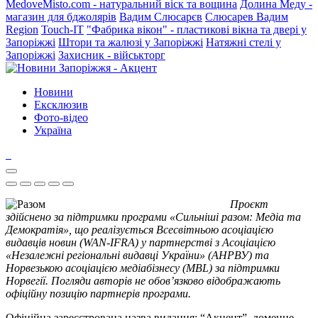
MedoveMisto.com - натуральний віск та вощина
Долина Меду -
магазин для бджолярів
Вадим Слюсарєв
Слюсарев Вадим
Region
Touch-IT
"Фабрика вікон" - пластикові вікна та двері у
Запоріжжі
Штори та жалюзі у Запоріжжі
Натяжні стелі у
Запоріжжі
Захисник - військторг
Новини
Ексклюзив
Фото-відео
Україна
Проєкт
здійснено за підтримки програми «Сильніші разом: Медіа та
Демократія», що реалізується Всесвітньою асоціацією
видавців новин (WAN-IFRA) у партнерстві з Асоціацією
«Незалежні регіональні видавці України» (АНРВУ) та
Норвезькою асоціацією медіабізнесу (MBL) за підтримки
Норвегії. Погляди авторів не обов’язково відображають
офіційну позицію партнерів програми.
Офіційна зареєстрована назва видання: “Акцент”, доменне