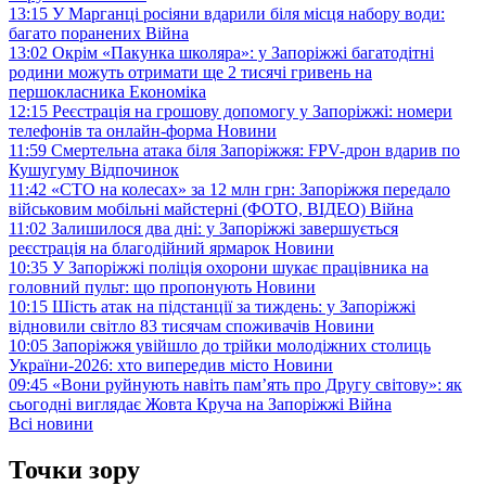
13:15
У Марганці росіяни вдарили біля місця набору води:
багато поранених
Війна
13:02
Окрім «Пакунка школяра»: у Запоріжжі багатодітні
родини можуть отримати ще 2 тисячі гривень на
першокласника
Економіка
12:15
Реєстрація на грошову допомогу у Запоріжжі: номери
телефонів та онлайн-форма
Новини
11:59
Смертельна атака біля Запоріжжя: FPV-дрон вдарив по
Кушугуму
Відпочинок
11:42
«СТО на колесах» за 12 млн грн: Запоріжжя передало
військовим мобільні майстерні (ФОТО, ВІДЕО)
Війна
11:02
Залишилося два дні: у Запоріжжі завершується
реєстрація на благодійний ярмарок
Новини
10:35
У Запоріжжі поліція охорони шукає працівника на
головний пульт: що пропонують
Новини
10:15
Шість атак на підстанції за тиждень: у Запоріжжі
відновили світло 83 тисячам споживачів
Новини
10:05
Запоріжжя увійшло до трійки молодіжних столиць
України-2026: хто випередив місто
Новини
09:45
«Вони руйнують навіть пам’ять про Другу світову»: як
сьогодні виглядає Жовта Круча на Запоріжжі
Війна
Всі новини
Точки зору