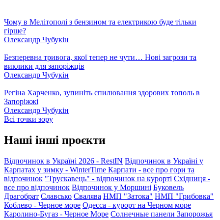
Чому в Мелітополі з бензином та електрикою буде тільки
гірше?
Олександр Чубукін
Безперевна тривога, якої тепер не чути… Нові загрози та
виклики для запоріжців
Олександр Чубукін
Регіна Харченко, зупиніть спилювання здорових тополь в
Запоріжжі
Олександр Чубукін
Всі точки зору
Наші інші проєкти
Відпочинок в Україні 2026 - RestIN
Відпочинок в Україні у
Карпатах у зимку - WinterTime
Карпати - все про гори та
відпочинок
"Трускавець" - відпочинок на курорті
Східниця -
все про відпочинок
Відпочинок у Моршині
Буковель
Драгобрат
Славсько
Свалява
НМП "Затока"
НМП "Грибовка"
Коблево - Черное море
Одесса - курорт на Черном море
Каролино-Бугаз - Черное Море
Солнечные панели Запорожья