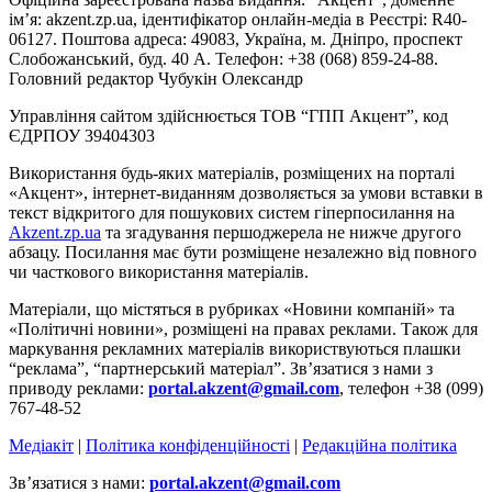
ім’я: akzent.zp.ua, ідентифікатор онлайн-медіа в Реєстрі: R40-
06127. Поштова адреса: 49083, Україна, м. Дніпро, проспект
Слобожанський, буд. 40 А. Телефон: +38 (068) 859-24-88.
Головний редактор Чубукін Олександр
Управління сайтом здійснюється ТОВ “ГПП Акцент”, код
ЄДРПОУ 39404303
Використання будь-яких матеріалів, розміщених на порталі
«Акцент», інтернет-виданням дозволяється за умови вставки в
текст відкритого для пошукових систем гіперпосилання на
Akzent.zp.ua
та згадування першоджерела не нижче другого
абзацу. Посилання має бути розміщене незалежно від повного
чи часткового використання матеріалів.
Матеріали, що містяться в рубриках «Новини компаній» та
«Політичні новини», розміщені на правах реклами. Також для
маркування рекламних матеріалів використвуються плашки
“реклама”, “партнерський матеріал”. Зв’язатися з нами з
приводу реклами:
portal.akzent@gmail.com
, телефон +38 (099)
767-48-52
Медіакіт
|
Політика конфіденційності
|
Редакційна політика
Зв’язатися з нами:
portal.akzent@gmail.com