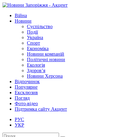
Війна
Новини
Суспільство
Події
Україна
Спорт
Економіка
Новини компаній
Політичні новини
Екологія
Здоров’я
Новини Херсона
Відпочинок
Популярне
Ексклюзив
Погляд
Фото-відео
Підтримка сайту Акцент
РУС
УКР