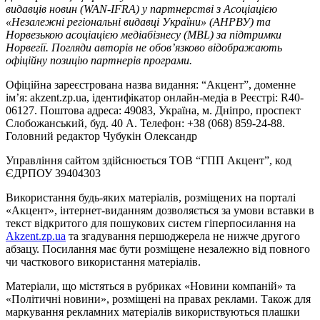
видавців новин (WAN-IFRA) у партнерстві з Асоціацією
«Незалежні регіональні видавці України» (АНРВУ) та
Норвезькою асоціацією медіабізнесу (MBL) за підтримки
Норвегії. Погляди авторів не обов’язково відображають
офіційну позицію партнерів програми.
Офіційна зареєстрована назва видання: “Акцент”, доменне
ім’я: akzent.zp.ua, ідентифікатор онлайн-медіа в Реєстрі: R40-
06127. Поштова адреса: 49083, Україна, м. Дніпро, проспект
Слобожанський, буд. 40 А. Телефон: +38 (068) 859-24-88.
Головний редактор Чубукін Олександр
Управління сайтом здійснюється ТОВ “ГПП Акцент”, код
ЄДРПОУ 39404303
Використання будь-яких матеріалів, розміщених на порталі
«Акцент», інтернет-виданням дозволяється за умови вставки в
текст відкритого для пошукових систем гіперпосилання на
Akzent.zp.ua
та згадування першоджерела не нижче другого
абзацу. Посилання має бути розміщене незалежно від повного
чи часткового використання матеріалів.
Матеріали, що містяться в рубриках «Новини компаній» та
«Політичні новини», розміщені на правах реклами. Також для
маркування рекламних матеріалів використвуються плашки