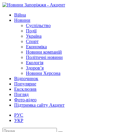
Війна
Новини
Суспільство
Події
Україна
Спорт
Економіка
Новини компаній
Політичні новини
Екологія
Здоров’я
Новини Херсона
Відпочинок
Популярне
Ексклюзив
Погляд
Фото-відео
Підтримка сайту Акцент
РУС
УКР