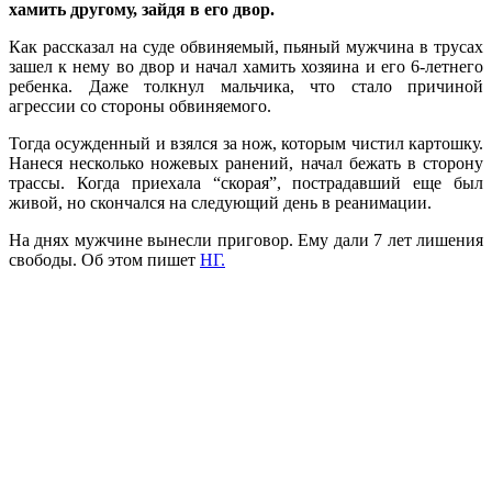
хамить другому, зайдя в его двор.
Как рассказал на суде обвиняемый, пьяный мужчина в трусах
зашел к нему во двор и начал хамить хозяина и его 6-летнего
ребенка. Даже толкнул мальчика, что стало причиной
агрессии со стороны обвиняемого.
Тогда осужденный и взялся за нож, которым чистил картошку.
Нанеся несколько ножевых ранений, начал бежать в сторону
трассы. Когда приехала “скорая”, пострадавший еще был
живой, но скончался на следующий день в реанимации.
На днях мужчине вынесли приговор. Ему дали 7 лет лишения
свободы. Об этом пишет
НГ.