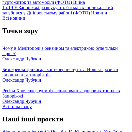
гуртожиток та автомобілі (ФОТО)
Війна
15:19
У Запоріжжі розшукують батьків хлопчика, який
загубився у Дніпровському районі (ФОТО)
Новини
Всі новини
Точки зору
Чому в Мелітополі з бензином та електрикою буде тільки
гірше?
Олександр Чубукін
Безперевна тривога, якої тепер не чути… Нові загрози та
виклики для запоріжців
Олександр Чубукін
Регіна Харченко, зупиніть спилювання здорових тополь в
Запоріжжі
Олександр Чубукін
Всі точки зору
Наші інші проєкти
Відпочинок в Україні 2026 - RestIN
Відпочинок в Україні у