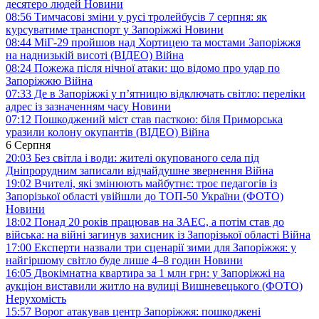
десятеро людей
Новини
08:56
Тимчасові зміни у русі тролейбусів 7 серпня: як
курсуватиме транспорт у Запоріжжі
Новини
08:44
МіГ-29 пройшов над Хортицею та мостами Запоріжжя
на наднизькій висоті (ВІДЕО)
Війна
08:24
Пожежа після нічної атаки: що відомо про удар по
Запоріжжю
Війна
07:33
Де в Запоріжжі у п’ятницю відключать світло: переліки
адрес із зазначенням часу
Новини
07:12
Пошкоджений міст став пасткою: біля Приморська
уразили колону окупантів (ВІДЕО)
Війна
6 Серпня
20:03
Без світла і води: жителі окупованого села під
Дніпрорудним записали відчайдушне звернення
Війна
19:02
Вчителі, які змінюють майбутнє: троє педагогів із
Запорізької області увійшли до ТОП-50 України (ФОТО)
Новини
18:02
Понад 20 років працював на ЗАЕС, а потім став до
війська: на війні загинув захисник із Запорізької області
Війна
17:00
Експерти назвали три сценарії зими для Запоріжжя: у
найгіршому світло буде лише 4–8 годин
Новини
16:05
Двокімнатна квартира за 1 млн грн: у Запоріжжі на
аукціон виставили житло на вулиці Вишневецького (ФОТО)
Нерухомість
15:57
Ворог атакував центр Запоріжжя: пошкоджені