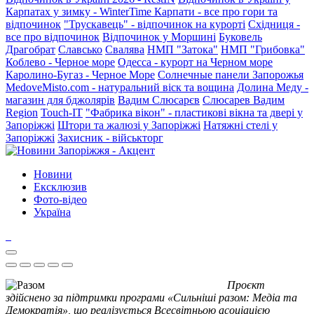
Карпатах у зимку - WinterTime
Карпати - все про гори та
відпочинок
"Трускавець" - відпочинок на курорті
Східниця -
все про відпочинок
Відпочинок у Моршині
Буковель
Драгобрат
Славсько
Свалява
НМП "Затока"
НМП "Грибовка"
Коблево - Черное море
Одесса - курорт на Черном море
Каролино-Бугаз - Черное Море
Солнечные панели Запорожья
MedoveMisto.com - натуральний віск та вощина
Долина Меду -
магазин для бджолярів
Вадим Слюсарєв
Слюсарев Вадим
Region
Touch-IT
"Фабрика вікон" - пластикові вікна та двері у
Запоріжжі
Штори та жалюзі у Запоріжжі
Натяжні стелі у
Запоріжжі
Захисник - військторг
Новини
Ексклюзив
Фото-відео
Україна
Проєкт
здійснено за підтримки програми «Сильніші разом: Медіа та
Демократія», що реалізується Всесвітньою асоціацією