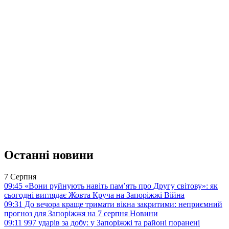
Останні новини
7 Серпня
09:45
«Вони руйнують навіть пам’ять про Другу світову»: як
сьогодні виглядає Жовта Круча на Запоріжжі
Війна
09:31
До вечора краще тримати вікна закритими: неприємний
прогноз для Запоріжжя на 7 серпня
Новини
09:11
997 ударів за добу: у Запоріжжі та районі поранені