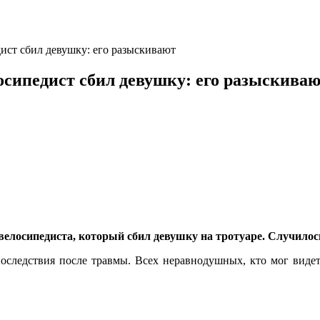
ист сбил девушку: его разыскивают
осипедист сбил девушку: его разыскива
елосипедиста, который сбил девушку на тротуаре. Случилось 
оследствия после травмы. Всех неравнодушных, кто мог видеть