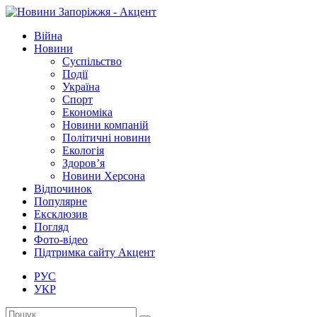
Війна
Новини
Суспільство
Події
Україна
Спорт
Економіка
Новини компаній
Політичні новини
Екологія
Здоров’я
Новини Херсона
Відпочинок
Популярне
Ексклюзив
Погляд
Фото-відео
Підтримка сайту Акцент
РУС
УКР