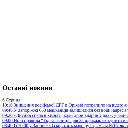
Останні новини
6 Серпня
10:10
Знищення російської ДРГ в Оріхові потрапило на відео: а
09:46
У Запоріжжі 660 мешканців залишилися без води: адреси 
09:20
«Дитина спала в кімнаті, коли дрон вдарив у дах»: у Зап
09:00
Нові правила “Укрзалізниці” для Запоріжжя: як купити кв
08:40
Із 10:00 у Запоріжжі скоротять маршрут трамвая №16: як