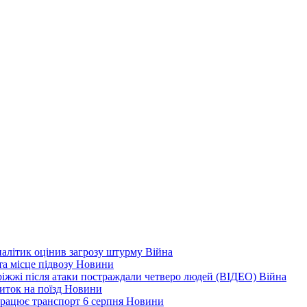
налітик оцінив загрозу штурму
Війна
та місце підвозу
Новини
оріжжі після атаки постраждали четверо людей (ВІДЕО)
Війна
иток на поїзд
Новини
 працює транспорт 6 серпня
Новини