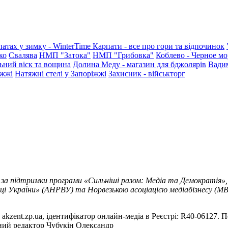
патах у зимку - WinterTime
Карпати - все про гори та відпочинок
ко
Свалява
НМП "Затока"
НМП "Грибовка"
Коблево - Черное мо
ьний віск та вощина
Долина Меду - магазин для бджолярів
Вади
іжжі
Натяжні стелі у Запоріжжі
Захисник - військторг
 за підтримки програми «Сильніші разом: Медіа та Демократія»,
ці України» (АНРВУ) та Норвезькою асоціацією медіабізнесу (MBL
akzent.zp.ua, ідентифікатор онлайн-медіа в Реєстрі: R40-06127. П
вний редактор Чубукін Олександр