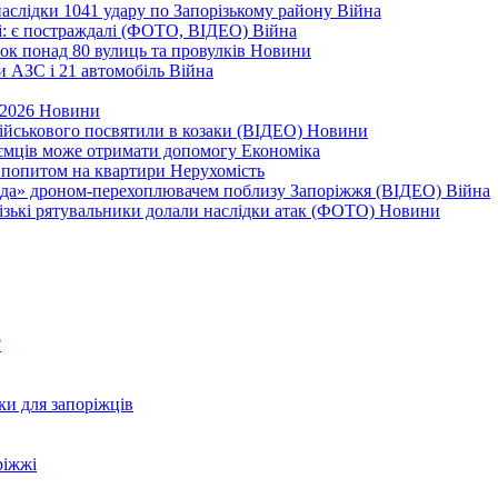
наслідки 1041 удару по Запорізькому району
Війна
і: є постраждалі (ФОТО, ВІДЕО)
Війна
ок понад 80 вулиць та провулків
Новини
и АЗС і 21 автомобіль
Війна
 2026
Новини
військового посвятили в козаки (ВІДЕО)
Новини
приємців може отримати допомогу
Економіка
а попитом на квартири
Нерухомість
еда» дроном-перехоплювачем поблизу Запоріжжя (ВІДЕО)
Війна
різькі рятувальники долали наслідки атак (ФОТО)
Новини
?
ки для запоріжців
ріжжі