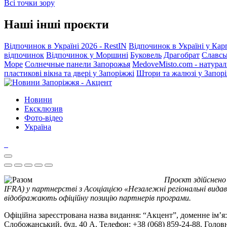
Всі точки зору
Наші інші проєкти
Відпочинок в Україні 2026 - RestIN
Відпочинок в Україні у Кар
відпочинок
Відпочинок у Моршині
Буковель
Драгобрат
Славсь
Море
Солнечные панели Запорожья
MedoveMisto.com - натурал
пластикові вікна та двері у Запоріжжі
Штори та жалюзі у Запор
Новини
Ексклюзив
Фото-відео
Україна
Проєкт здійснено
IFRA) у партнерстві з Асоціацією «Незалежні регіональні видав
відображають офіційну позицію партнерів програми.
Офіційна зареєстрована назва видання: “Акцент”, доменне ім’я: 
Слобожанський, буд. 40 А. Телефон: +38 (068) 859-24-88. Голо