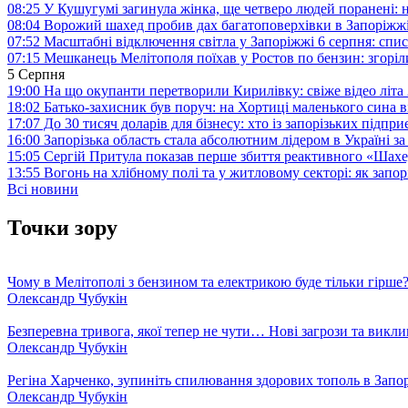
08:25
У Кушугумі загинула жінка, ще четверо людей поранені: 
08:04
Ворожий шахед пробив дах багатоповерхівки в Запоріжж
07:52
Масштабні відключення світла у Запоріжжі 6 серпня: спис
07:15
Мешканець Мелітополя поїхав у Ростов по бензин: згоріл
5 Серпня
19:00
На що окупанти перетворили Кирилівку: свіже відео літа
18:02
Батько-захисник був поруч: на Хортиці маленького сина 
17:07
До 30 тисяч доларів для бізнесу: хто із запорізьких під
16:00
Запорізька область стала абсолютним лідером в Україні з
15:05
Сергій Притула показав перше збиття реактивного «Шах
13:55
Вогонь на хлібному полі та у житловому секторі: як запо
Всі новини
Точки зору
Чому в Мелітополі з бензином та електрикою буде тільки гірше
Олександр Чубукін
Безперевна тривога, якої тепер не чути… Нові загрози та викли
Олександр Чубукін
Регіна Харченко, зупиніть спилювання здорових тополь в Запо
Олександр Чубукін