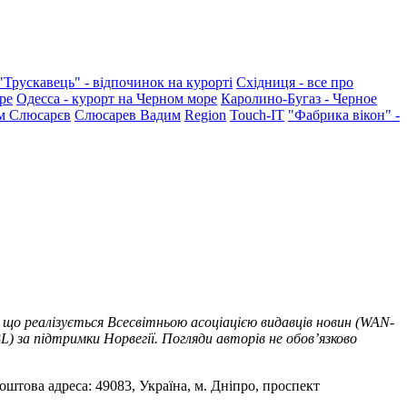
"Трускавець" - відпочинок на курорті
Східниця - все про
ре
Одесса - курорт на Черном море
Каролино-Бугаз - Черное
м Слюсарєв
Слюсарев Вадим
Region
Touch-IT
"Фабрика вікон" -
 що реалізується Всесвітньою асоціацією видавців новин (WAN-
) за підтримки Норвегії. Погляди авторів не обов’язково
оштова адреса: 49083, Україна, м. Дніпро, проспект