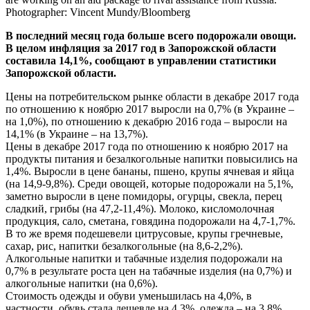
В последний месяц года больше всего подорожали овощи.
В целом инфляция за 2017 год в Запорожской области
составила 14,1%, сообщают в управлении статистики
Запорожской области.
Цены на потребительском рынке области в декабре 2017 года
по отношению к ноябрю 2017 выросли на 0,7% (в Украине –
на 1,0%), по отношению к декабрю 2016 года – выросли на
14,1% (в Украине – на 13,7%).
Цены в декабре 2017 года по отношению к ноябрю 2017 на
продукты питания и безалкогольные напитки повысились на
1,4%. Выросли в цене бананы, пшено, крупы ячневая и яйца
(на 14,9-9,8%). Среди овощей, которые подорожали на 5,1%,
заметно выросли в цене помидоры, огурцы, свекла, перец
сладкий, грибы (на 47,2-11,4%). Молоко, кисломолочная
продукция, сало, сметана, говядина подорожали на 4,7-1,7%.
В то же время подешевели цитрусовые, крупы гречневые,
сахар, рис, напитки безалкогольные (на 8,6-2,2%).
Алкогольные напитки и табачные изделия подорожали на
0,7% в результате роста цен на табачные изделия (на 0,7%) и
алкогольные напитки (на 0,6%).
Стоимость одежды и обуви уменьшилась на 4,0%, в
частности, обувь стала дешевле на 4,3%, одежда – на 3,8%.