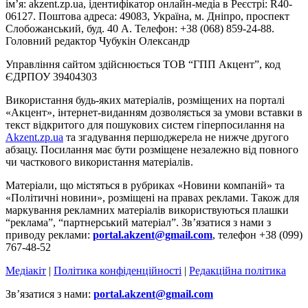
ім’я: akzent.zp.ua, ідентифікатор онлайн-медіа в Реєстрі: R40-
06127. Поштова адреса: 49083, Україна, м. Дніпро, проспект
Слобожанський, буд. 40 А. Телефон: +38 (068) 859-24-88.
Головний редактор Чубукін Олександр
Управління сайтом здійснюється ТОВ “ГПП Акцент”, код
ЄДРПОУ 39404303
Використання будь-яких матеріалів, розміщених на порталі
«Акцент», інтернет-виданням дозволяється за умови вставки в
текст відкритого для пошукових систем гіперпосилання на
Akzent.zp.ua
та згадування першоджерела не нижче другого
абзацу. Посилання має бути розміщене незалежно від повного
чи часткового використання матеріалів.
Матеріали, що містяться в рубриках «Новини компаній» та
«Політичні новини», розміщені на правах реклами. Також для
маркування рекламних матеріалів використвуються плашки
“реклама”, “партнерський матеріал”. Зв’язатися з нами з
приводу реклами:
portal.akzent@gmail.com
, телефон +38 (099)
767-48-52
Медіакіт
|
Політика конфіденційності
|
Редакційна політика
Зв’язатися з нами:
portal.akzent@gmail.com