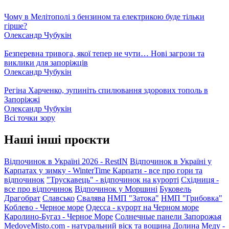
Чому в Мелітополі з бензином та електрикою буде тільки
гірше?
Олександр Чубукін
Безперевна тривога, якої тепер не чути… Нові загрози та
виклики для запоріжців
Олександр Чубукін
Регіна Харченко, зупиніть спилювання здорових тополь в
Запоріжжі
Олександр Чубукін
Всі точки зору
Наші інші проєкти
Відпочинок в Україні 2026 - RestIN
Відпочинок в Україні у
Карпатах у зимку - WinterTime
Карпати - все про гори та
відпочинок
"Трускавець" - відпочинок на курорті
Східниця -
все про відпочинок
Відпочинок у Моршині
Буковель
Драгобрат
Славсько
Свалява
НМП "Затока"
НМП "Грибовка"
Коблево - Черное море
Одесса - курорт на Черном море
Каролино-Бугаз - Черное Море
Солнечные панели Запорожья
MedoveMisto.com - натуральний віск та вощина
Долина Меду -