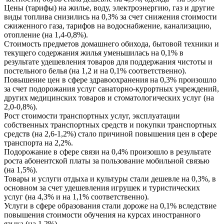
Цены (тарифы) на жилье, воду, электроэнергию, газ и другие
виды топлива снизились на 0,3% за счет снижения стоимости
сжиженного газа, тарифов на водоснабжение, канализацию,
отопление (на 1,4-0,8%).
Стоимость предметов домашнего обихода, бытовой техники и
текущего содержания жилья уменьшилась на 0,1% в
результате удешевления товаров для поддержания чистоты и
постельного белья (на 1,2 и на 0,1% соответственно).
Повышение цен в сфере здравоохранения на 0,3% произошло
за счет подорожания услуг санаторно-курортных учреждений,
других медицинских товаров и стоматологических услуг (на
2,0-0,8%).
Рост стоимости транспортных услуг, эксплуатации
собственных транспортных средств и покупки транспортных
средств (на 2,6-1,2%) стало причиной повышения цен в сфере
транспорта на 2,2%.
Подорожание в сфере связи на 0,4% произошло в результате
роста абонентской платы за пользование мобильной связью
(на 1,5%).
Товары и услуги отдыха и культуры стали дешевле на 0,3%, в
основном за счет удешевления игрушек и туристических
услуг (на 4,3% и на 1,1% соответственно).
Услуги в сфере образования стали дороже на 0,1% вследствие
повышения стоимости обучения на курсах иностранного
языка (на 1,2%).