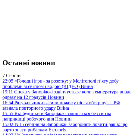
Останні новини
7 Серпня
22:05
«Голодні ігри» за розетку: у Мелітополі п’яту добу
проблеми зі світлом і водою (ВІДЕО)
Війна
19:11
Спека у Запоріжжі закінчується: коли температура впаде
одразу на 12 градусів
Новини
16:54
Рятувальники гасили пожежу після обстрілу — РФ
завдала повторного удару
Війна
15:55
Які будинки в Запоріжжі залишаться без світла
наприкінці робочого дня
Новини
15:02
Із 15 серпня на Запоріжжі заборонять ловити раків: що
варто знати рибалкам
Екологія