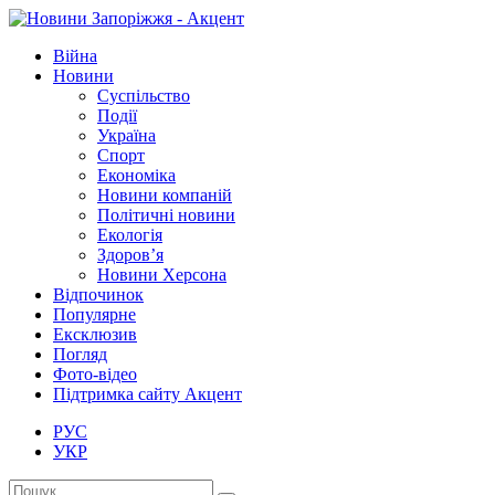
Війна
Новини
Суспільство
Події
Україна
Спорт
Економіка
Новини компаній
Політичні новини
Екологія
Здоров’я
Новини Херсона
Відпочинок
Популярне
Ексклюзив
Погляд
Фото-відео
Підтримка сайту Акцент
РУС
УКР