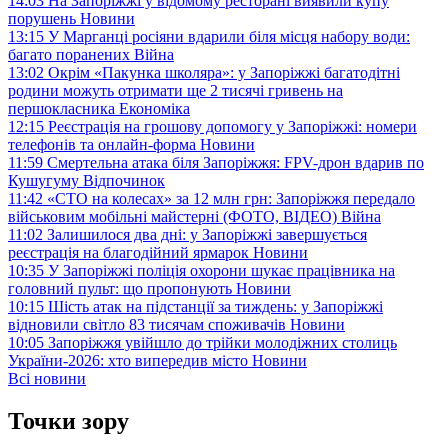
14:03
На Запоріжжі у відомому ресторані виявили купу
порушень
Новини
13:15
У Марганці росіяни вдарили біля місця набору води:
багато поранених
Війна
13:02
Окрім «Пакунка школяра»: у Запоріжжі багатодітні
родини можуть отримати ще 2 тисячі гривень на
першокласника
Економіка
12:15
Реєстрація на грошову допомогу у Запоріжжі: номери
телефонів та онлайн-форма
Новини
11:59
Смертельна атака біля Запоріжжя: FPV-дрон вдарив по
Кушугуму
Відпочинок
11:42
«СТО на колесах» за 12 млн грн: Запоріжжя передало
військовим мобільні майстерні (ФОТО, ВІДЕО)
Війна
11:02
Залишилося два дні: у Запоріжжі завершується
реєстрація на благодійний ярмарок
Новини
10:35
У Запоріжжі поліція охорони шукає працівника на
головний пульт: що пропонують
Новини
10:15
Шість атак на підстанції за тиждень: у Запоріжжі
відновили світло 83 тисячам споживачів
Новини
10:05
Запоріжжя увійшло до трійки молодіжних столиць
України-2026: хто випередив місто
Новини
Всі новини
Точки зору