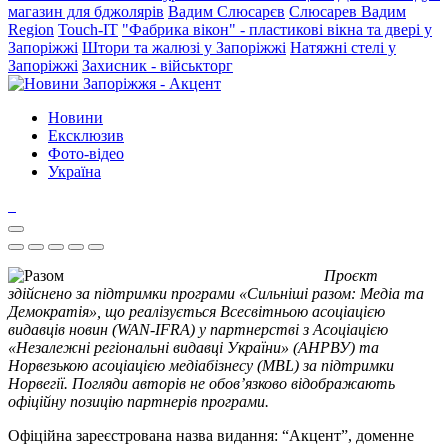
магазин для бджолярів
Вадим Слюсарєв
Слюсарев Вадим
Region
Touch-IT
"Фабрика вікон" - пластикові вікна та двері у
Запоріжжі
Штори та жалюзі у Запоріжжі
Натяжні стелі у
Запоріжжі
Захисник - військторг
Новини
Ексклюзив
Фото-відео
Україна
Проєкт
здійснено за підтримки програми «Сильніші разом: Медіа та
Демократія», що реалізується Всесвітньою асоціацією
видавців новин (WAN-IFRA) у партнерстві з Асоціацією
«Незалежні регіональні видавці України» (АНРВУ) та
Норвезькою асоціацією медіабізнесу (MBL) за підтримки
Норвегії. Погляди авторів не обов’язково відображають
офіційну позицію партнерів програми.
Офіційна зареєстрована назва видання: “Акцент”, доменне