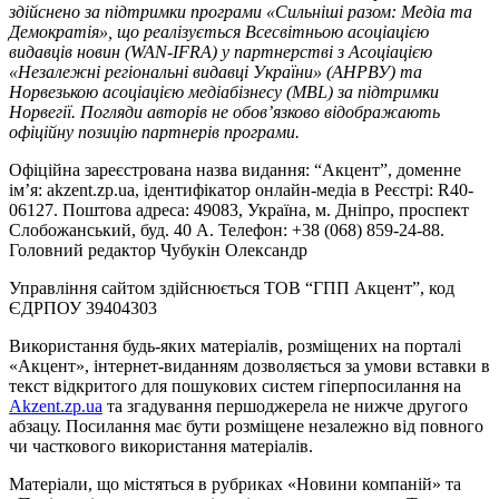
здійснено за підтримки програми «Сильніші разом: Медіа та
Демократія», що реалізується Всесвітньою асоціацією
видавців новин (WAN-IFRA) у партнерстві з Асоціацією
«Незалежні регіональні видавці України» (АНРВУ) та
Норвезькою асоціацією медіабізнесу (MBL) за підтримки
Норвегії. Погляди авторів не обов’язково відображають
офіційну позицію партнерів програми.
Офіційна зареєстрована назва видання: “Акцент”, доменне
ім’я: akzent.zp.ua, ідентифікатор онлайн-медіа в Реєстрі: R40-
06127. Поштова адреса: 49083, Україна, м. Дніпро, проспект
Слобожанський, буд. 40 А. Телефон: +38 (068) 859-24-88.
Головний редактор Чубукін Олександр
Управління сайтом здійснюється ТОВ “ГПП Акцент”, код
ЄДРПОУ 39404303
Використання будь-яких матеріалів, розміщених на порталі
«Акцент», інтернет-виданням дозволяється за умови вставки в
текст відкритого для пошукових систем гіперпосилання на
Akzent.zp.ua
та згадування першоджерела не нижче другого
абзацу. Посилання має бути розміщене незалежно від повного
чи часткового використання матеріалів.
Матеріали, що містяться в рубриках «Новини компаній» та