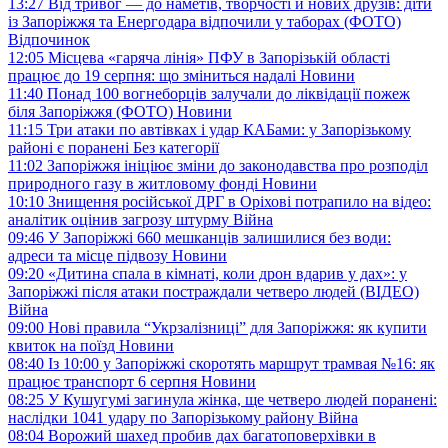
13:27
Від тривог — до наметів, творчості й нових друзів: діти
із Запоріжжя та Енергодара відпочили у таборах (ФОТО)
Відпочинок
12:05
Місцева «гаряча лінія» ПФУ в Запорізькій області
працює до 19 серпня: що зміниться надалі
Новини
11:40
Понад 100 вогнеборців залучали до ліквідації пожеж
біля Запоріжжя (ФОТО)
Новини
11:15
Три атаки по автівках і удар КАБами: у Запорізькому
районі є поранені
Без категорії
11:02
Запоріжжя ініціює зміни до законодавства про розподіл
природного газу в житловому фонді
Новини
10:10
Знищення російської ДРГ в Оріхові потрапило на відео:
аналітик оцінив загрозу штурму
Війна
09:46
У Запоріжжі 660 мешканців залишилися без води:
адреси та місце підвозу
Новини
09:20
«Дитина спала в кімнаті, коли дрон вдарив у дах»: у
Запоріжжі після атаки постраждали четверо людей (ВІДЕО)
Війна
09:00
Нові правила “Укрзалізниці” для Запоріжжя: як купити
квиток на поїзд
Новини
08:40
Із 10:00 у Запоріжжі скоротять маршрут трамвая №16: як
працює транспорт 6 серпня
Новини
08:25
У Кушугумі загинула жінка, ще четверо людей поранені:
наслідки 1041 удару по Запорізькому району
Війна
08:04
Ворожий шахед пробив дах багатоповерхівки в