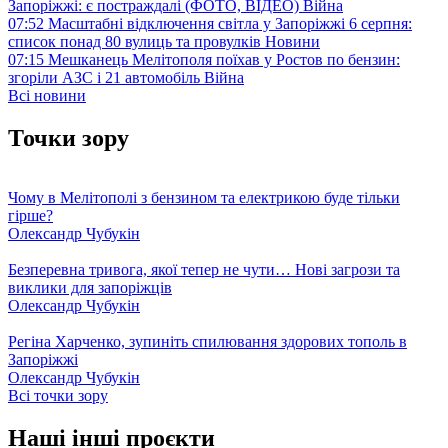
Запоріжжі: є постраждалі (ФОТО, ВІДЕО)
Війна
07:52
Масштабні відключення світла у Запоріжжі 6 серпня:
список понад 80 вулиць та провулків
Новини
07:15
Мешканець Мелітополя поїхав у Ростов по бензин:
згоріли АЗС і 21 автомобіль
Війна
Всі новини
Точки зору
Чому в Мелітополі з бензином та електрикою буде тільки
гірше?
Олександр Чубукін
Безперевна тривога, якої тепер не чути… Нові загрози та
виклики для запоріжців
Олександр Чубукін
Регіна Харченко, зупиніть спилювання здорових тополь в
Запоріжжі
Олександр Чубукін
Всі точки зору
Наші інші проєкти