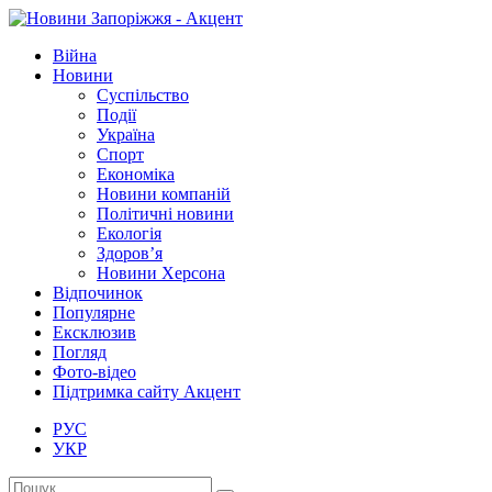
Війна
Новини
Суспільство
Події
Україна
Спорт
Економіка
Новини компаній
Політичні новини
Екологія
Здоров’я
Новини Херсона
Відпочинок
Популярне
Ексклюзив
Погляд
Фото-відео
Підтримка сайту Акцент
РУС
УКР