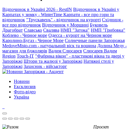
Відпочинок в Україні 2026 - RestIN
Відпочинок в Україні у
Карпатах у зимку - WinterTime
Карпати - все про гори та
відпочинок
"Трускавець" - відпочинок на курорті
Східниця -
все про відпочинок
Відпочинок у Моршині
Буковель
Драгобрат
Славсько
Свалява
НМП "Затока"
НМП "Грибовка"
Коблево - Черное море
Одесса - курорт на Черном море
Каролино-Бугаз - Черное Море
Солнечные панели Запорожья
MedoveMisto.com - натуральний віск та вощина
Долина Меду -
магазин для бджолярів
Вадим Слюсарєв
Слюсарев Вадим
Region
Touch-IT
"Фабрика вікон" - пластикові вікна та двері у
Запоріжжі
Штори та жалюзі у Запоріжжі
Натяжні стелі у
Запоріжжі
Захисник - військторг
Новини
Ексклюзив
Фото-відео
Україна
Проєкт