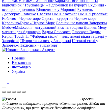
Карпатах у зимку - WinterTime
Карпати - все про гори та
відпочинок
"Трускавець" - відпочинок на курорті
Східниця -
все про відпочинок
Відпочинок у Моршині
Буковель
Драгобрат
Славсько
Свалява
НМП "Затока"
НМП "Грибовка"
Коблево - Черное море
Одесса - курорт на Черном море
Каролино-Бугаз - Черное Море
Солнечные панели Запорожья
MedoveMisto.com - натуральний віск та вощина
Долина Меду -
магазин для бджолярів
Вадим Слюсарєв
Слюсарев Вадим
Region
Touch-IT
"Фабрика вікон" - пластикові вікна та двері у
Запоріжжі
Штори та жалюзі у Запоріжжі
Натяжні стелі у
Запоріжжі
Захисник - військторг
Новини
Ексклюзив
Фото-відео
Україна
Проєкт
здійснено за підтримки програми «Сильніші разом: Медіа та
Демократія», що реалізується Всесвітньою асоціацією