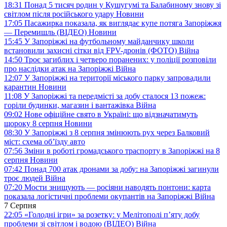
18:31
Понад 5 тисяч родин у Кушугумі та Балабиному знову зі
світлом після російського удару
Новини
17:05
Пасажирка показала, як виглядає купе потяга Запоріжжя
— Перемишль (ВІДЕО)
Новини
15:45
У Запоріжжі на футбольному майданчику школи
встановили захисні сітки від FPV-дронів (ФОТО)
Війна
14:50
Троє загиблих і четверо поранених: у поліції розповіли
про наслідки атак на Запоріжжі
Війна
12:07
У Запоріжжі на території міського парку запровадили
карантин
Новини
11:08
У Запоріжжі та передмісті за добу сталося 13 пожеж:
горіли будинки, магазин і вантажівка
Війна
09:02
Нове офіційне свято в Україні: що відзначатимуть
щороку 8 серпня
Новини
08:30
У Запоріжжі з 8 серпня змінюють рух через Балковий
міст: схема об’їзду
авто
07:56
Зміни в роботі громадського траспорту в Запоріжжі на 8
серпня
Новини
07:42
Понад 700 атак дронами за добу: на Запоріжжі загинули
троє людей
Війна
07:20
Мости знищують — росіяни наводять понтони: карта
показала логістичні проблеми окупантів на Запоріжжі
Війна
7 Серпня
22:05
«Голодні ігри» за розетку: у Мелітополі п’яту добу
проблеми зі світлом і водою (ВІДЕО)
Війна