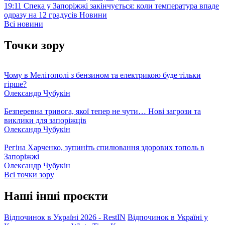
19:11
Спека у Запоріжжі закінчується: коли температура впаде
одразу на 12 градусів
Новини
Всі новини
Точки зору
Чому в Мелітополі з бензином та електрикою буде тільки
гірше?
Олександр Чубукін
Безперевна тривога, якої тепер не чути… Нові загрози та
виклики для запоріжців
Олександр Чубукін
Регіна Харченко, зупиніть спилювання здорових тополь в
Запоріжжі
Олександр Чубукін
Всі точки зору
Наші інші проєкти
Відпочинок в Україні 2026 - RestIN
Відпочинок в Україні у