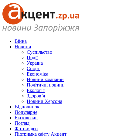
Війна
Новини
Суспільство
Події
Україна
Спорт
Економіка
Новини компаній
Політичні новини
Екологія
Здоров’я
Новини Херсона
Відпочинок
Популярне
Ексклюзив
Погляд
Фото-відео
Підтримка сайту Акцент