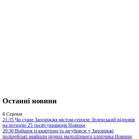
Останні новини
8 Серпня
21:35
Чи стане Запоріжжя містом-героєм: Зеленський відповів
на петицію 25 тисяч українців
Новини
20:30
Вийшов із квартири та загубився: у Запоріжжі
поліцейські знайшли рідних малолітнього хлопчика
Новини