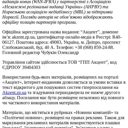
видавців новин (WAN-IFRA) у партнерстві з Асоціацією
«Незалежні регіональні видавці України» (АНРВУ) та
Норвезькою асоціацією медіабізнесу (MBL) за підтримки
Норвегії. Погляди авторів не обов’язково відображають
офіційну позицію партнерів програми.
Офіційна зареєстрована назва видання: “Акцент”, доменне
ім’я: akzent.zp.ua, ідентифікатор онлайн-медіа в Реєстрі: R40-
06127. Поштова адреса: 49083, Україна, м. Дніпро, проспект
Слобожанський, буд. 40 А. Телефон: +38 (068) 859-24-88.
Головний редактор Чубукін Олександр
Управління сайтом здійснюється ТОВ “ГПП Акцент”, код
ЄДРПОУ 39404303
Використання будь-яких матеріалів, розміщених на порталі
«Акцент», інтернет-виданням дозволяється за умови вставки в
текст відкритого для пошукових систем гіперпосилання на
Akzent.zp.ua
та згадування першоджерела не нижче другого
абзацу. Посилання має бути розміщене незалежно від повного
чи часткового використання матеріалів.
Матеріали, що містяться в рубриках «Новини компаній» та
«Політичні новини», розміщені на правах реклами. Також для
маркування рекламних матеріалів використвуються плашки
“реклама”, “партнерський матеріал”. Зв’язатися з нами з