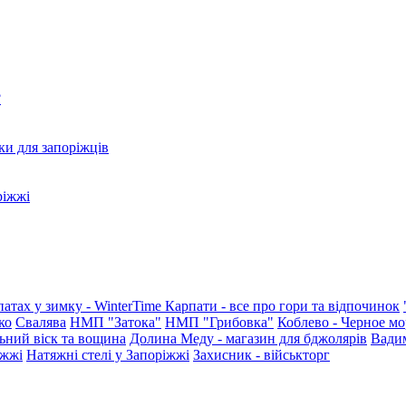
?
ки для запоріжців
ріжжі
патах у зимку - WinterTime
Карпати - все про гори та відпочинок
ко
Свалява
НМП "Затока"
НМП "Грибовка"
Коблево - Черное мо
ьний віск та вощина
Долина Меду - магазин для бджолярів
Вади
іжжі
Натяжні стелі у Запоріжжі
Захисник - військторг