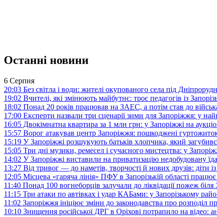
Останні новини
6 Серпня
20:03
Без світла і води: жителі окупованого села під Дніпрору
19:02
Вчителі, які змінюють майбутнє: троє педагогів із Запор
18:02
Понад 20 років працював на ЗАЕС, а потім став до війська:
17:00
Експерти назвали три сценарії зими для Запоріжжя: у на
16:05
Двокімнатна квартира за 1 млн грн: у Запоріжжі на аук
15:57
Ворог атакував центр Запоріжжя: пошкоджені гуртожито
15:19
У Запоріжжі розшукують батьків хлопчика, який загубив
15:05
Три дні музики, ремесел і сучасного мистецтва: у Запор
14:02
У Запоріжжі виставили на приватизацію недобудовану їд
13:27
Від тривог — до наметів, творчості й нових друзів: діти
12:05
Місцева «гаряча лінія» ПФУ в Запорізькій області працює 
11:40
Понад 100 вогнеборців залучали до ліквідації пожеж біл
11:15
Три атаки по автівках і удар КАБами: у Запорізькому райо
11:02
Запоріжжя ініціює зміни до законодавства про розподіл 
10:10
Знищення російської ДРГ в Оріхові потрапило на відео: а