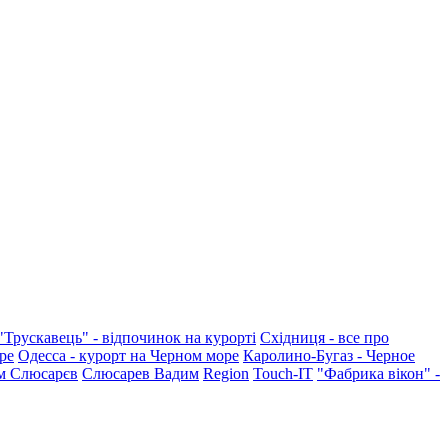
"Трускавець" - відпочинок на курорті
Східниця - все про
ре
Одесса - курорт на Черном море
Каролино-Бугаз - Черное
м Слюсарєв
Слюсарев Вадим
Region
Touch-IT
"Фабрика вікон" -