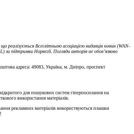
 що реалізується Всесвітньою асоціацією видавців новин (WAN-
) за підтримки Норвегії. Погляди авторів не обов’язково
оштова адреса: 49083, Україна, м. Дніпро, проспект
т відкритого для пошукових систем гіперпосилання на
ткового використання матеріалів.
ування рекламних матеріалів використвуються плашки
2