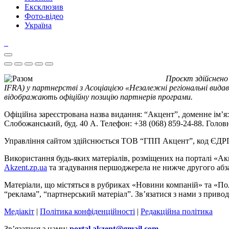
Ексклюзив
Фото-відео
Україна
Проєкт здійснено
IFRA) у партнерстві з Асоціацією «Незалежні регіональні видав
відображають офіційну позицію партнерів програми.
Офіційна зареєстрована назва видання: “Акцент”, доменне ім’я: 
Слобожанський, буд. 40 А. Телефон: +38 (068) 859-24-88. Голо
Управління сайтом здійснюється ТОВ “ГПП Акцент”, код ЄД
Використання будь-яких матеріалів, розміщених на порталі «Ак
Akzent.zp.ua
та згадування першоджерела не нижче другого абза
Матеріали, що містяться в рубриках «Новини компаній» та «По
“реклама”, “партнерський матеріал”. Зв’язатися з нами з приво
Медіакіт
|
Політика конфіденційності
|
Редакційна політика
Зв’язатися з нами:
portal.akzent@gmail.com