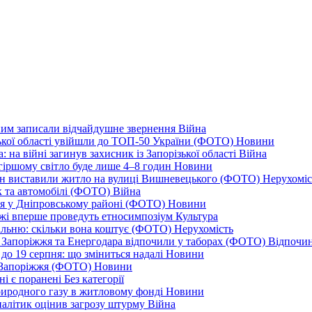
дним записали відчайдушне звернення
Війна
ізької області увійшли до ТОП-50 України (ФОТО)
Новини
 на війні загинув захисник із Запорізької області
Війна
йгіршому світло буде лише 4–8 годин
Новини
ціон виставили житло на вулиці Вишневецького (ФОТО)
Нерухоміс
к та автомобілі (ФОТО)
Війна
ся у Дніпровському районі (ФОТО)
Новини
іжжі вперше проведуть етносимпозіум
Культура
альню: скільки вона коштує (ФОТО)
Нерухомість
 із Запоріжжя та Енергодара відпочили у таборах (ФОТО)
Відпочи
до 19 серпня: що зміниться надалі
Новини
я Запоріжжя (ФОТО)
Новини
ні є поранені
Без категорії
природного газу в житловому фонді
Новини
налітик оцінив загрозу штурму
Війна