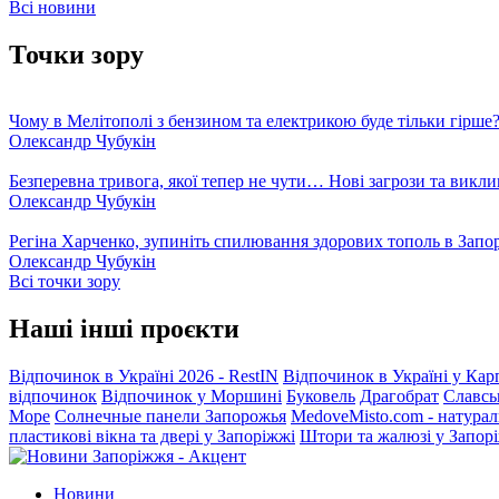
Всі новини
Точки зору
Чому в Мелітополі з бензином та електрикою буде тільки гірше
Олександр Чубукін
Безперевна тривога, якої тепер не чути… Нові загрози та викли
Олександр Чубукін
Регіна Харченко, зупиніть спилювання здорових тополь в Запо
Олександр Чубукін
Всі точки зору
Наші інші проєкти
Відпочинок в Україні 2026 - RestIN
Відпочинок в Україні у Кар
відпочинок
Відпочинок у Моршині
Буковель
Драгобрат
Славсь
Море
Солнечные панели Запорожья
MedoveMisto.com - натурал
пластикові вікна та двері у Запоріжжі
Штори та жалюзі у Запор
Новини