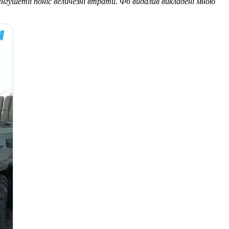
 Інгушетії поніс величезні втрати. Фб видалив викладені мною