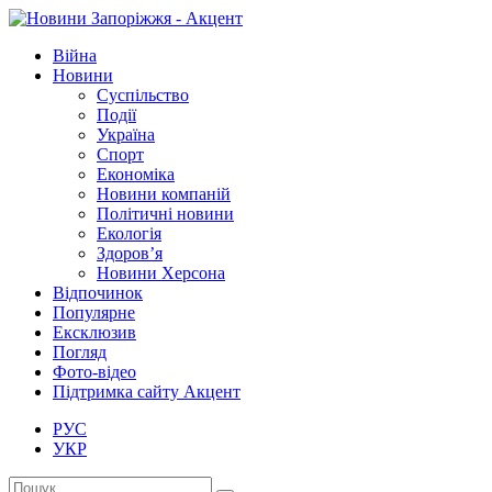
Війна
Новини
Суспільство
Події
Україна
Спорт
Економіка
Новини компаній
Політичні новини
Екологія
Здоров’я
Новини Херсона
Відпочинок
Популярне
Ексклюзив
Погляд
Фото-відео
Підтримка сайту Акцент
РУС
УКР