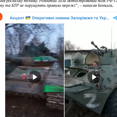
оєння російську техніку. Розбитий 503й мотострілковий полк РФ з
анку та БТР не порушують правила мережі”, – написав Боч
кала.