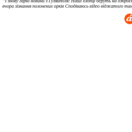
“І знову гарні новини з Гуляйполя! Наші хлопці беруть на озбр
вчора зізнання полонених орків Сподіваюсь відео віджатого т