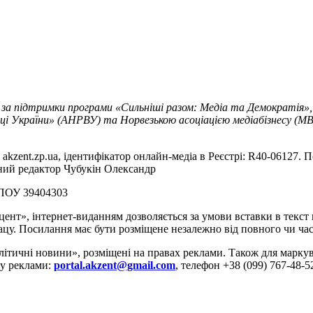
 за підтримки програми «Сильніші разом: Медіа та Демократія»,
ці України» (АНРВУ) та Норвезькою асоціацією медіабізнесу (MBL
akzent.zp.ua, ідентифікатор онлайн-медіа в Реєстрі: R40-06127. П
вний редактор Чубукін Олександр
РПОУ 39404303
цент», інтернет-виданням дозволяється за умови вставки в текс
цу. Посилання має бути розміщене незалежно від повного чи час
літичні новини», розміщені на правах реклами. Також для марк
ду реклами:
portal.akzent@gmail.com
, телефон +38 (099) 767-48-5