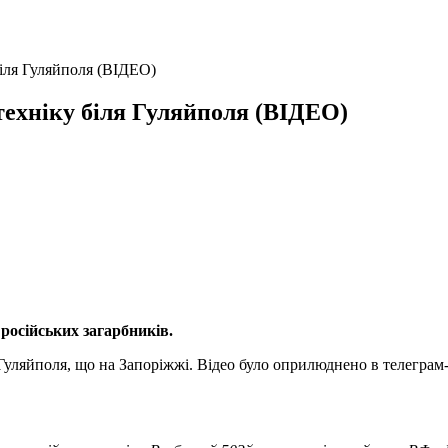
біля Гуляйполя (ВІДЕО)
техніку біля Гуляйполя (ВІДЕО)
російських загарбників.
ля Гуляйполя, що на Запоріжжі. Відео було оприлюднено в телегр