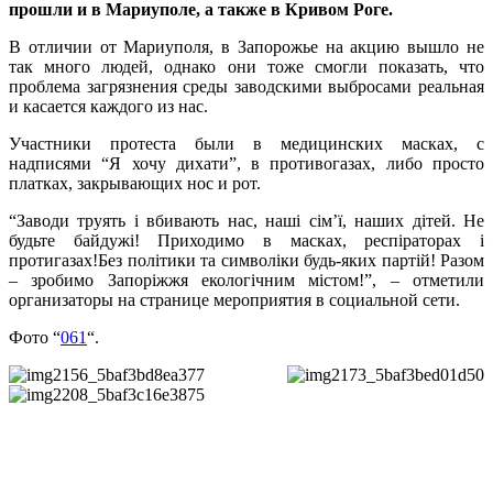
прошли и в Мариуполе, а также в Кривом Роге.
В отличии от Мариуполя, в Запорожье на акцию вышло не
так много людей, однако они тоже смогли показать, что
проблема загрязнения среды заводскими выбросами реальная
и касается каждого из нас.
Участники протеста были в медицинских масках, с
надписями “Я хочу дихати”, в противогазах, либо просто
платках, закрывающих нос и рот.
“Заводи труять і вбивають нас, наші сім’ї, наших дітей. Не
будьте байдужі! Приходимо в масках, респіраторах і
протигазах!Без політики та символіки будь-яких партій! Разом
– зробимо Запоріжжя екологічним містом!”, – отметили
организаторы на странице мероприятия в социальной сети.
Фото “
061
“.