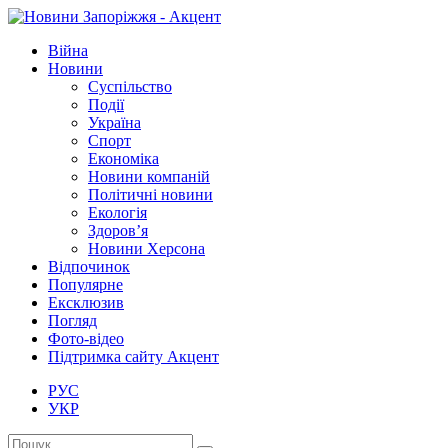
Війна
Новини
Суспільство
Події
Україна
Спорт
Економіка
Новини компаній
Політичні новини
Екологія
Здоров’я
Новини Херсона
Відпочинок
Популярне
Ексклюзив
Погляд
Фото-відео
Підтримка сайту Акцент
РУС
УКР