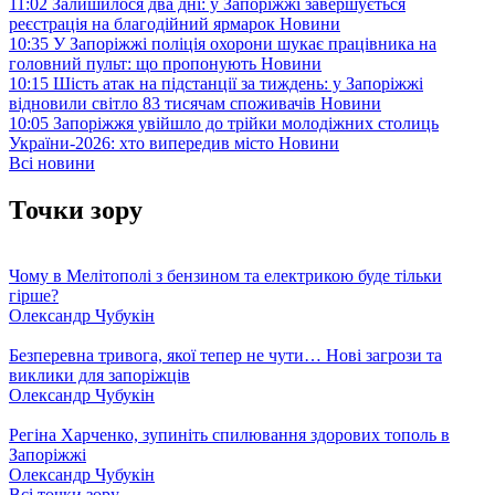
11:02
Залишилося два дні: у Запоріжжі завершується
реєстрація на благодійний ярмарок
Новини
10:35
У Запоріжжі поліція охорони шукає працівника на
головний пульт: що пропонують
Новини
10:15
Шість атак на підстанції за тиждень: у Запоріжжі
відновили світло 83 тисячам споживачів
Новини
10:05
Запоріжжя увійшло до трійки молодіжних столиць
України-2026: хто випередив місто
Новини
Всі новини
Точки зору
Чому в Мелітополі з бензином та електрикою буде тільки
гірше?
Олександр Чубукін
Безперевна тривога, якої тепер не чути… Нові загрози та
виклики для запоріжців
Олександр Чубукін
Регіна Харченко, зупиніть спилювання здорових тополь в
Запоріжжі
Олександр Чубукін
Всі точки зору