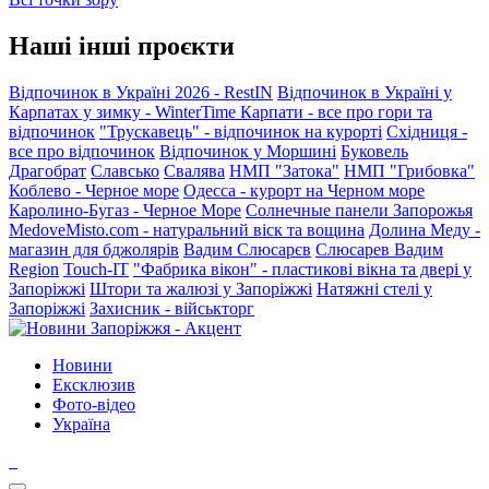
Наші інші проєкти
Відпочинок в Україні 2026 - RestIN
Відпочинок в Україні у
Карпатах у зимку - WinterTime
Карпати - все про гори та
відпочинок
"Трускавець" - відпочинок на курорті
Східниця -
все про відпочинок
Відпочинок у Моршині
Буковель
Драгобрат
Славсько
Свалява
НМП "Затока"
НМП "Грибовка"
Коблево - Черное море
Одесса - курорт на Черном море
Каролино-Бугаз - Черное Море
Солнечные панели Запорожья
MedoveMisto.com - натуральний віск та вощина
Долина Меду -
магазин для бджолярів
Вадим Слюсарєв
Слюсарев Вадим
Region
Touch-IT
"Фабрика вікон" - пластикові вікна та двері у
Запоріжжі
Штори та жалюзі у Запоріжжі
Натяжні стелі у
Запоріжжі
Захисник - військторг
Новини
Ексклюзив
Фото-відео
Україна