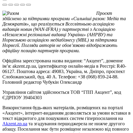
Проєкт
здійснено за підтримки програми «Сильніші разом: Медіа та
Демократія», що реалізується Всесвітньою асоціацією
видавців новин (WAN-IFRA) у партнерстві з Асоціацією
«Незалежні регіональні видавці України» (АНРВУ) та
Норвезькою асоціацією медіабізнесу (MBL) за підтримки
Норвегії. Погляди авторів не обов’язково відображають
офіційну позицію партнерів програми.
Офіційна зареєстрована назва видання: “Акцент”, доменне
ім’я: akzent.zp.ua, ідентифікатор онлайн-медіа в Реєстрі: R40-
06127. Поштова адреса: 49083, Україна, м. Дніпро, проспект
Слобожанський, буд. 40 А. Телефон: +38 (068) 859-24-88.
Головний редактор Чубукін Олександр
Управління сайтом здійснюється ТОВ “ГПП Акцент”, код
ЄДРПОУ 39404303
Використання будь-яких матеріалів, розміщених на порталі
«Акцент», інтернет-виданням дозволяється за умови вставки в
текст відкритого для пошукових систем гіперпосилання на
Akzent.zp.ua
та згадування першоджерела не нижче другого
абзацу. Посилання має бути розміщене незалежно від повного