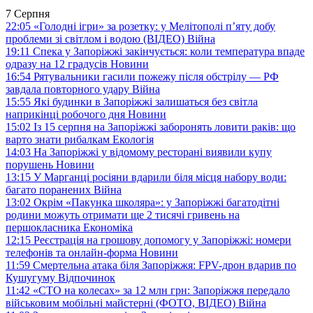
7 Серпня
22:05
«Голодні ігри» за розетку: у Мелітополі п’яту добу
проблеми зі світлом і водою (ВІДЕО)
Війна
19:11
Спека у Запоріжжі закінчується: коли температура впаде
одразу на 12 градусів
Новини
16:54
Рятувальники гасили пожежу після обстрілу — РФ
завдала повторного удару
Війна
15:55
Які будинки в Запоріжжі залишаться без світла
наприкінці робочого дня
Новини
15:02
Із 15 серпня на Запоріжжі заборонять ловити раків: що
варто знати рибалкам
Екологія
14:03
На Запоріжжі у відомому ресторані виявили купу
порушень
Новини
13:15
У Марганці росіяни вдарили біля місця набору води:
багато поранених
Війна
13:02
Окрім «Пакунка школяра»: у Запоріжжі багатодітні
родини можуть отримати ще 2 тисячі гривень на
першокласника
Економіка
12:15
Реєстрація на грошову допомогу у Запоріжжі: номери
телефонів та онлайн-форма
Новини
11:59
Смертельна атака біля Запоріжжя: FPV-дрон вдарив по
Кушугуму
Відпочинок
11:42
«СТО на колесах» за 12 млн грн: Запоріжжя передало
військовим мобільні майстерні (ФОТО, ВІДЕО)
Війна