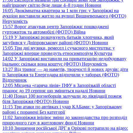
найгіршому світло буде лише 4–8 годин
Новини
16:05
Двокімнатна квартира за 1 млн грн: у Запоріжжі на
аукціон виставили житло на вулиці Вишневецького (ФОТО)
Нерухомість
15:57
Ворог атакував центр Запоріжжя: пошкоджені
гуртожиток та автомобілі (ФОТО)
Війна
15:19
У Запоріжжі розшукують батьків хлопчика, який
загубився у Дніпровському районі (ФОТО)
Новини
15:05
Три дні музики, ремесел і сучасного мистецтва: у
Запоріжжі вперше проведуть етносимпозіум
Культура
14:02
У Запоріжжі виставили на приватизацію недобудовану
їдальню: скільки вона коштує (ФОТО)
Нерухомість
13:27
Від тривог — до наметів, творчості й нових друзів: діти
із Запоріжжя та Енергодара відпочили у таборах (ФОТО)
Відпочинок
12:05
Місцева «гаряча лінія» ПФУ в Запорізькій області
працює до 19 серпня: що зміниться надалі
Новини
11:40
Понад 100 вогнеборців залучали до ліквідації пожеж
біля Запоріжжя (ФОТО)
Новини
11:15
Три атаки по автівках і удар КАБами: у Запорізькому
районі є поранені
Без категорії
11:02
Запоріжжя ініціює зміни до законодавства про розподіл
природного газу в житловому фонді
Новини
10:10
Знищення російської ДРГ в Оріхові потрапило на відео: