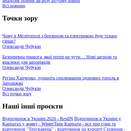
аналітик оцінив загрозу штурму
Війна
Всі новини
Точки зору
Чому в Мелітополі з бензином та електрикою буде тільки
гірше?
Олександр Чубукін
Безперевна тривога, якої тепер не чути… Нові загрози та
виклики для запоріжців
Олександр Чубукін
Регіна Харченко, зупиніть спилювання здорових тополь в
Запоріжжі
Олександр Чубукін
Всі точки зору
Наші інші проєкти
Відпочинок в Україні 2026 - RestIN
Відпочинок в Україні у
Карпатах у зимку - WinterTime
Карпати - все про гори та
відпочинок
"Трускавець" - відпочинок на курорті
Східниця -