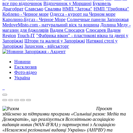
все про відпочинок
Відпочинок у Моршині
Буковель
Драгобрат
Славсько
Свалява
НМП "Затока"
НМП "Грибовка"
Коблево - Черное море
Одесса - курорт на Черном море
Каролино-Бугаз - Черное Море
Солнечные панели Запорожья
MedoveMisto.com - натуральний віск та вощина
Долина Меду -
магазин для бджолярів
Вадим Слюсарєв
Слюсарев Вадим
Region
Touch-IT
"Фабрика вікон" - пластикові вікна та двері у
Запоріжжі
Штори та жалюзі у Запоріжжі
Натяжні стелі у
Запоріжжі
Захисник - військторг
Новини
Ексклюзив
Фото-відео
Україна
Проєкт
здійснено за підтримки програми «Сильніші разом: Медіа та
Демократія», що реалізується Всесвітньою асоціацією
видавців новин (WAN-IFRA) у партнерстві з Асоціацією
«Незалежні регіональні видавці України» (АНРВУ) та