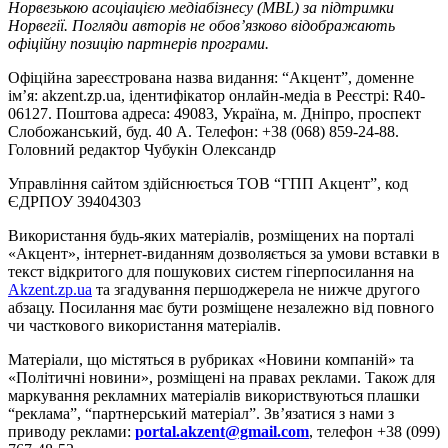
Норвезькою асоціацією медіабізнесу (MBL) за підтримки
Норвегії. Погляди авторів не обов’язково відображають
офіційну позицію партнерів програми.
Офіційна зареєстрована назва видання: “Акцент”, доменне
ім’я: akzent.zp.ua, ідентифікатор онлайн-медіа в Реєстрі: R40-
06127. Поштова адреса: 49083, Україна, м. Дніпро, проспект
Слобожанський, буд. 40 А. Телефон: +38 (068) 859-24-88.
Головний редактор Чубукін Олександр
Управління сайтом здійснюється ТОВ “ГПП Акцент”, код
ЄДРПОУ 39404303
Використання будь-яких матеріалів, розміщених на порталі
«Акцент», інтернет-виданням дозволяється за умови вставки в
текст відкритого для пошукових систем гіперпосилання на
Akzent.zp.ua
та згадування першоджерела не нижче другого
абзацу. Посилання має бути розміщене незалежно від повного
чи часткового використання матеріалів.
Матеріали, що містяться в рубриках «Новини компаній» та
«Політичні новини», розміщені на правах реклами. Також для
маркування рекламних матеріалів використвуються плашки
“реклама”, “партнерський матеріал”. Зв’язатися з нами з
приводу реклами:
portal.akzent@gmail.com
, телефон +38 (099)