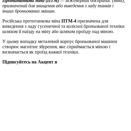
Протитанкова міна (ПТМ)
— інженерний боєприпас (міна),
призначений для знищення або виведення з ладу танків і
інших броньованих машин.
Російська протитанкова міна
ПТМ-4
призначена для
виведення з ладу гусеничної та колісної броньованої техніки
шляхом її наїзду на міну або шляхом проїзду над міною.
У цьому випадку металевий корпус броньованої машини
створює магнітне збурення, яке сприймається міною і
визначається як проїзд важкої техніки.
Підписуйтесь на Акцент в