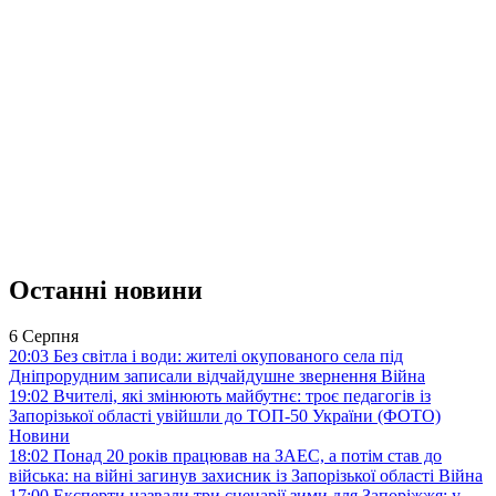
Останні новини
6 Серпня
20:03
Без світла і води: жителі окупованого села під
Дніпрорудним записали відчайдушне звернення
Війна
19:02
Вчителі, які змінюють майбутнє: троє педагогів із
Запорізької області увійшли до ТОП-50 України (ФОТО)
Новини
18:02
Понад 20 років працював на ЗАЕС, а потім став до
війська: на війні загинув захисник із Запорізької області
Війна
17:00
Експерти назвали три сценарії зими для Запоріжжя: у