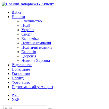
Війна
Новини
Суспільство
Події
Україна
Спорт
Економіка
Новини компаній
Політичні новини
Екологія
Здоров’я
Новини Херсона
Відпочинок
Популярне
Ексклюзив
Погляд
Фото-відео
Підтримка сайту Акцент
РУС
УКР