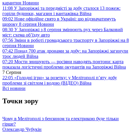
карантин
Новини
11:08
У Запоріжжі та передмісті за добу сталося 13 пожеж:
горіли будинки, магазин і вантажівка
Війна
09:02
Нове офіційне свято в Україні: що відзначатимуть
щороку 8 серпня
Новини
08:30
У Запоріжжі з 8 серпня змінюють рух через Балковий
міст: схема об’їзду
авто
07:56
Зміни в роботі громадського траспорту в Запоріжжі на 8
серпня
Новини
07:42
Понад 700 атак дронами за добу: на Запоріжжі загинули
троє людей
Війна
07:20
Мости знищують — росіяни наводять понтони: карта
показала логістичні проблеми окупантів на Запоріжжі
Війна
7 Серпня
22:05
«Голодні ігри» за розетку: у Мелітополі п’яту добу
проблеми зі світлом і водою (ВІДЕО)
Війна
Всі новини
Точки зору
Чому в Мелітополі з бензином та електрикою буде тільки
гірше?
Олександр Чубукін