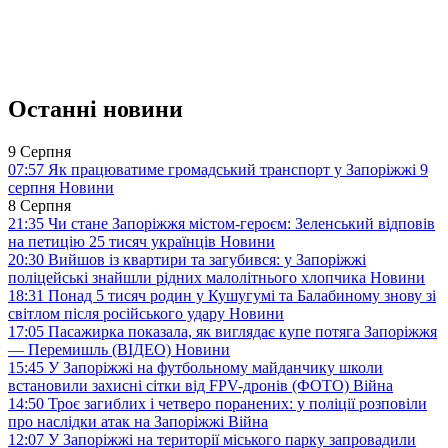
Останні новини
9 Серпня
07:57
Як працюватиме громадський транспорт у Запоріжжі 9
серпня
Новини
8 Серпня
21:35
Чи стане Запоріжжя містом-героєм: Зеленський відповів
на петицію 25 тисяч українців
Новини
20:30
Вийшов із квартири та загубився: у Запоріжжі
поліцейські знайшли рідних малолітнього хлопчика
Новини
18:31
Понад 5 тисяч родин у Кушугумі та Балабиному знову зі
світлом після російського удару
Новини
17:05
Пасажирка показала, як виглядає купе потяга Запоріжжя
— Перемишль (ВІДЕО)
Новини
15:45
У Запоріжжі на футбольному майданчику школи
встановили захисні сітки від FPV-дронів (ФОТО)
Війна
14:50
Троє загиблих і четверо поранених: у поліції розповіли
про наслідки атак на Запоріжжі
Війна
12:07
У Запоріжжі на території міського парку запровадили