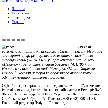
Новини
Ексклюзив
Фото-відео
Україна
Проєкт
здійснено за підтримки програми «Сильніші разом: Медіа та
Демократія», що реалізується Всесвітньою асоціацією
видавців новин (WAN-IFRA) у партнерстві з Асоціацією
«Незалежні регіональні видавці України» (АНРВУ) та
Норвезькою асоціацією медіабізнесу (MBL) за підтримки
Норвегії. Погляди авторів не обов’язково відображають
офіційну позицію партнерів програми.
Офіційна зареєстрована назва видання: “Акцент”, доменне
ім’я: akzent.zp.ua, ідентифікатор онлайн-медіа в Реєстрі: R40-
06127. Поштова адреса: 49083, Україна, м. Дніпро, проспект
Слобожанський, буд. 40 А. Телефон: +38 (068) 859-24-88.
Головний редактор Чубукін Олександр