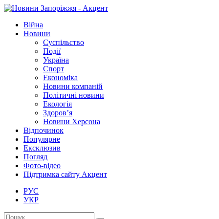
Війна
Новини
Суспільство
Події
Україна
Спорт
Економіка
Новини компаній
Політичні новини
Екологія
Здоров’я
Новини Херсона
Відпочинок
Популярне
Ексклюзив
Погляд
Фото-відео
Підтримка сайту Акцент
РУС
УКР