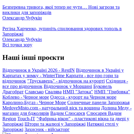
Безперевна тривога, якої тепер не чути… Нові загрози та
виклики для запоріжців
Олександр Чубукін
Регіна Харченко, зупиніть спилювання здорових тополь в
Запоріжжі
Олександр Чубукін
Всі точки зору
Наші інші проєкти
Відпочинок в Україні 2026 - RestIN
Відпочинок в Україні у
Карпатах у зимку - WinterTime
Карпати - все про гори та
відпочинок
"Трускавець" - відпочинок на курорті
Східниця -
все про відпочинок
Відпочинок у Моршині
Буковель
Драгобрат
Славсько
Свалява
НМП "Затока"
НМП "Грибовка"
Коблево - Черное море
Одесса - курорт на Черном море
Каролино-Бугаз - Черное Море
Солнечные панели Запорожья
MedoveMisto.com - натуральний віск та вощина
Долина Меду -
магазин для бджолярів
Вадим Слюсарєв
Слюсарев Вадим
Region
Touch-IT
"Фабрика вікон" - пластикові вікна та двері у
Запоріжжі
Штори та жалюзі у Запоріжжі
Натяжні стелі у
Запоріжжі
Захисник - військторг