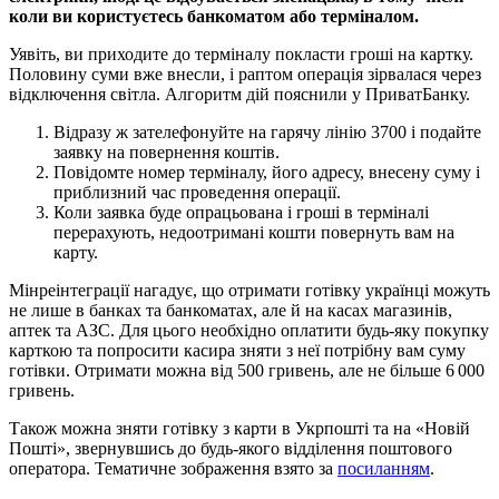
коли ви користуєтесь банкоматом або терміналом.
Уявіть, ви приходите до терміналу покласти гроші на картку.
Половину суми вже внесли, і раптом операція зірвалася через
відключення світла. Алгоритм дій пояснили у ПриватБанку.
Відразу ж зателефонуйте на гарячу лінію 3700 і подайте
заявку на повернення коштів.
Повідомте номер терміналу, його адресу, внесену суму і
приблизний час проведення операції.
Коли заявка буде опрацьована і гроші в терміналі
перерахують, недоотримані кошти повернуть вам на
карту.
Мінреінтеграції нагадує, що отримати готівку українці можуть
не лише в банках та банкоматах, але й на касах магазинів,
аптек та АЗС. Для цього необхідно оплатити будь-яку покупку
карткою та попросити касира зняти з неї потрібну вам суму
готівки. Отримати можна від 500 гривень, але не більше 6 000
гривень.
Також можна зняти готівку з карти в Укрпошті та на «Новій
Пошті», звернувшись до будь-якого відділення поштового
оператора. Тематичне зображення взято за
посиланням
.