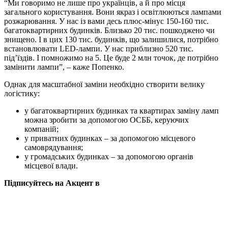
“Ми говоримо не лише про українців, а й про місця
загального користування. Вони якраз і освітлюються лампами
розжарювання. У нас із вами десь плюс-мінус 150-160 тис.
багатоквартирних будинків. Близько 20 тис. пошкоджено чи
знищено. І в цих 130 тис. будинків, що залишилися, потрібно
встановлювати LED-лампи. У нас приблизно 520 тис.
під’їздів. І помножимо на 5. Це буде 2 млн точок, де потрібно
замінити лампи”, – каже Попенко.
Однак для масштабної заміни необхідно створити велику
логістику:
у багатоквартирних будинках та квартирах заміну ламп
можна зробити за допомогою ОСББ, керуючих
компаній;
у приватних будинках – за допомогою місцевого
самоврядування;
у громадських будинках – за допомогою органів
місцевої влади.
Підписуйтесь на Акцент в