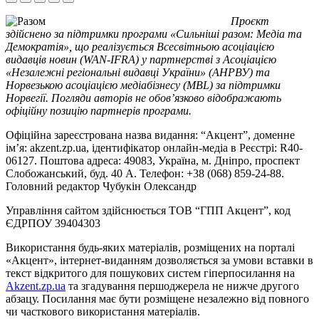
Проєкт
здійснено за підтримки програми «Сильніші разом: Медіа та
Демократія», що реалізується Всесвітньою асоціацією
видавців новин (WAN-IFRA) у партнерстві з Асоціацією
«Незалежні регіональні видавці України» (АНРВУ) та
Норвезькою асоціацією медіабізнесу (MBL) за підтримки
Норвегії. Погляди авторів не обов’язково відображають
офіційну позицію партнерів програми.
Офіційна зареєстрована назва видання: “Акцент”, доменне
ім’я: akzent.zp.ua, ідентифікатор онлайн-медіа в Реєстрі: R40-
06127. Поштова адреса: 49083, Україна, м. Дніпро, проспект
Слобожанський, буд. 40 А. Телефон: +38 (068) 859-24-88.
Головний редактор Чубукін Олександр
Управління сайтом здійснюється ТОВ “ГПП Акцент”, код
ЄДРПОУ 39404303
Використання будь-яких матеріалів, розміщених на порталі
«Акцент», інтернет-виданням дозволяється за умови вставки в
текст відкритого для пошукових систем гіперпосилання на
Akzent.zp.ua
та згадування першоджерела не нижче другого
абзацу. Посилання має бути розміщене незалежно від повного
чи часткового використання матеріалів.