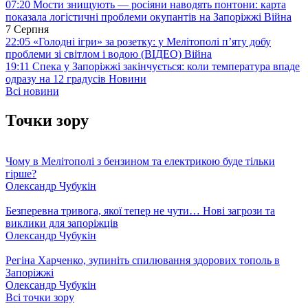
07:20
Мости знищують — росіяни наводять понтони: карта
показала логістичні проблеми окупантів на Запоріжжі
Війна
7 Серпня
22:05
«Голодні ігри» за розетку: у Мелітополі п’яту добу
проблеми зі світлом і водою (ВІДЕО)
Війна
19:11
Спека у Запоріжжі закінчується: коли температура впаде
одразу на 12 градусів
Новини
Всі новини
Точки зору
Чому в Мелітополі з бензином та електрикою буде тільки
гірше?
Олександр Чубукін
Безперевна тривога, якої тепер не чути… Нові загрози та
виклики для запоріжців
Олександр Чубукін
Регіна Харченко, зупиніть спилювання здорових тополь в
Запоріжжі
Олександр Чубукін
Всі точки зору