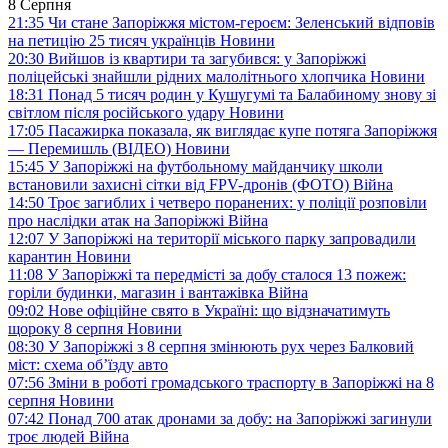
8 Серпня
21:35
Чи стане Запоріжжя містом-героєм: Зеленський відповів
на петицію 25 тисяч українців
Новини
20:30
Вийшов із квартири та загубився: у Запоріжжі
поліцейські знайшли рідних малолітнього хлопчика
Новини
18:31
Понад 5 тисяч родин у Кушугумі та Балабиному знову зі
світлом після російського удару
Новини
17:05
Пасажирка показала, як виглядає купе потяга Запоріжжя
— Перемишль (ВІДЕО)
Новини
15:45
У Запоріжжі на футбольному майданчику школи
встановили захисні сітки від FPV-дронів (ФОТО)
Війна
14:50
Троє загиблих і четверо поранених: у поліції розповіли
про наслідки атак на Запоріжжі
Війна
12:07
У Запоріжжі на території міського парку запровадили
карантин
Новини
11:08
У Запоріжжі та передмісті за добу сталося 13 пожеж:
горіли будинки, магазин і вантажівка
Війна
09:02
Нове офіційне свято в Україні: що відзначатимуть
щороку 8 серпня
Новини
08:30
У Запоріжжі з 8 серпня змінюють рух через Балковий
міст: схема об’їзду
авто
07:56
Зміни в роботі громадського траспорту в Запоріжжі на 8
серпня
Новини
07:42
Понад 700 атак дронами за добу: на Запоріжжі загинули
троє людей
Війна