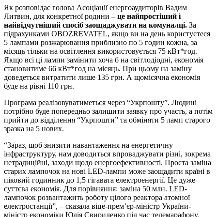
Як розповідає голова Асоціації енергоаудиторів Вадим
Литвин, для конкретної родини –
це найпростіший і
найвідчутніший спосіб заощаджувати на комуналці.
За
підрахунками OBOZREVATEL, якщо ви на день користуєтеся
5 лампами розжарювання приблизно по 5 годин кожна, за
місяць тільки на освітлення використовується 75 кВт*год.
Якщо всі ці лампи замінити хоча б на світлодіодні, економія
становитиме 66 кВт*год на місяць. При цьому на заміну
доведеться витратити лише 135 грн. А щомісячна економія
буде на рівні 110 грн.
Програма реалізовуватиметься через “Укрпошту”. Людині
потрібно буде попередньо залишити заявку про участь, а потім
прийти до відділення “Укрпошти” та обміняти 5 ламп старого
зразка на 5 нових.
“Зараз, щоб знизити навантаження на енергетичну
інфраструктуру, нам доводиться впроваджувати різні, зокрема
нетрадиційні, заходи щодо енергоефективності. Проста заміна
старих лампочок на нові LED-лампи може заощадити країні в
піковий годинник до 1,5 гігавата електроенергії. Це дуже
суттєва економія. Для порівняння: заміна 50 млн. LED-
лампочок розвантажить роботу цілого реактора атомної
електростанції”, – сказала віце-прем’єр-міністр України-
міністр економіки Юлія Свириденко під час телемарафону.