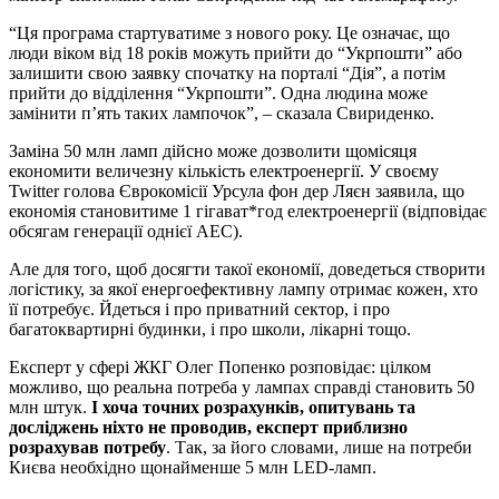
“Ця програма стартуватиме з нового року. Це означає, що
люди віком від 18 років можуть прийти до “Укрпошти” або
залишити свою заявку спочатку на порталі “Дія”, а потім
прийти до відділення “Укрпошти”. Одна людина може
замінити п’ять таких лампочок”, – сказала Свириденко.
Заміна 50 млн ламп дійсно може дозволити щомісяця
економити величезну кількість електроенергії. У своєму
Twitter голова Єврокомісії Урсула фон дер Ляєн заявила, що
економія становитиме 1 гігават*год електроенергії (відповідає
обсягам генерації однієї АЕС).
Але для того, щоб досягти такої економії, доведеться створити
логістику, за якої енергоефективну лампу отримає кожен, хто
її потребує. Йдеться і про приватний сектор, і про
багатоквартирні будинки, і про школи, лікарні тощо.
Експерт у сфері ЖКГ Олег Попенко розповідає: цілком
можливо, що реальна потреба у лампах справді становить 50
млн штук.
І хоча точних розрахунків, опитувань та
досліджень ніхто не проводив, експерт приблизно
розрахував потребу
. Так, за його словами, лише на потреби
Києва необхідно щонайменше 5 млн LED-ламп.