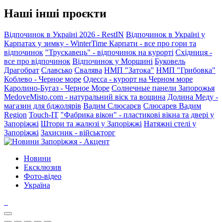
Наші інші проєкти
Відпочинок в Україні 2026 - RestIN
Відпочинок в Україні у
Карпатах у зимку - WinterTime
Карпати - все про гори та
відпочинок
"Трускавець" - відпочинок на курорті
Східниця -
все про відпочинок
Відпочинок у Моршині
Буковель
Драгобрат
Славсько
Свалява
НМП "Затока"
НМП "Грибовка"
Коблево - Черное море
Одесса - курорт на Черном море
Каролино-Бугаз - Черное Море
Солнечные панели Запорожья
MedoveMisto.com - натуральний віск та вощина
Долина Меду -
магазин для бджолярів
Вадим Слюсарєв
Слюсарев Вадим
Region
Touch-IT
"Фабрика вікон" - пластикові вікна та двері у
Запоріжжі
Штори та жалюзі у Запоріжжі
Натяжні стелі у
Запоріжжі
Захисник - військторг
Новини
Ексклюзив
Фото-відео
Україна