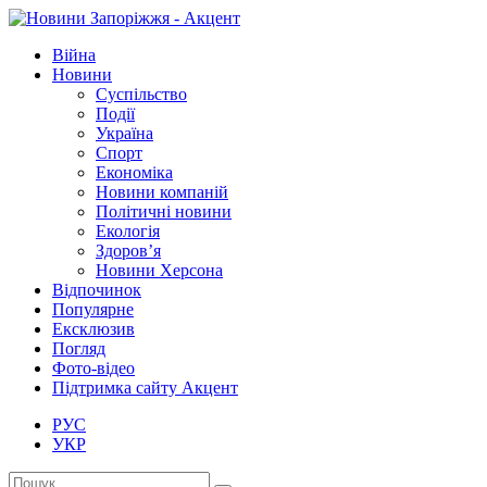
Війна
Новини
Суспільство
Події
Україна
Спорт
Економіка
Новини компаній
Політичні новини
Екологія
Здоров’я
Новини Херсона
Відпочинок
Популярне
Ексклюзив
Погляд
Фото-відео
Підтримка сайту Акцент
РУС
УКР