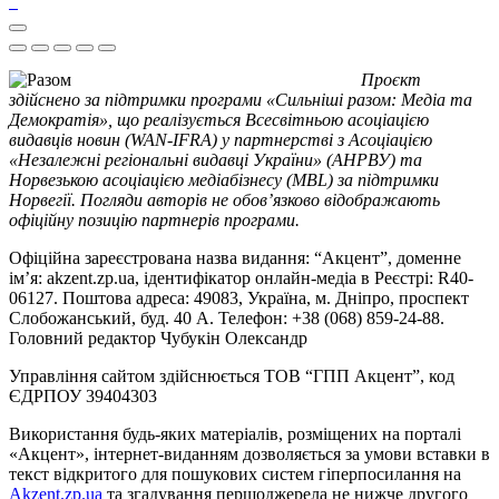
Проєкт
здійснено за підтримки програми «Сильніші разом: Медіа та
Демократія», що реалізується Всесвітньою асоціацією
видавців новин (WAN-IFRA) у партнерстві з Асоціацією
«Незалежні регіональні видавці України» (АНРВУ) та
Норвезькою асоціацією медіабізнесу (MBL) за підтримки
Норвегії. Погляди авторів не обов’язково відображають
офіційну позицію партнерів програми.
Офіційна зареєстрована назва видання: “Акцент”, доменне
ім’я: akzent.zp.ua, ідентифікатор онлайн-медіа в Реєстрі: R40-
06127. Поштова адреса: 49083, Україна, м. Дніпро, проспект
Слобожанський, буд. 40 А. Телефон: +38 (068) 859-24-88.
Головний редактор Чубукін Олександр
Управління сайтом здійснюється ТОВ “ГПП Акцент”, код
ЄДРПОУ 39404303
Використання будь-яких матеріалів, розміщених на порталі
«Акцент», інтернет-виданням дозволяється за умови вставки в
текст відкритого для пошукових систем гіперпосилання на
Akzent.zp.ua
та згадування першоджерела не нижче другого