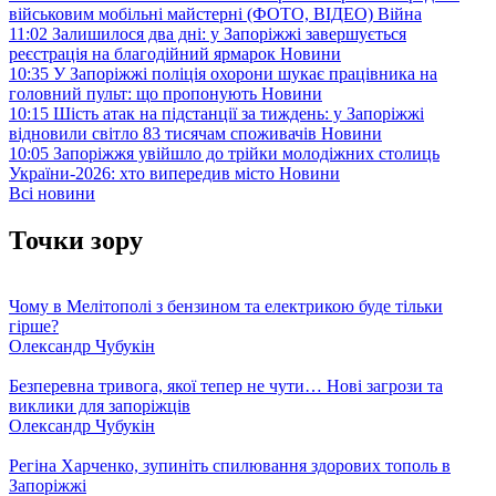
військовим мобільні майстерні (ФОТО, ВІДЕО)
Війна
11:02
Залишилося два дні: у Запоріжжі завершується
реєстрація на благодійний ярмарок
Новини
10:35
У Запоріжжі поліція охорони шукає працівника на
головний пульт: що пропонують
Новини
10:15
Шість атак на підстанції за тиждень: у Запоріжжі
відновили світло 83 тисячам споживачів
Новини
10:05
Запоріжжя увійшло до трійки молодіжних столиць
України-2026: хто випередив місто
Новини
Всі новини
Точки зору
Чому в Мелітополі з бензином та електрикою буде тільки
гірше?
Олександр Чубукін
Безперевна тривога, якої тепер не чути… Нові загрози та
виклики для запоріжців
Олександр Чубукін
Регіна Харченко, зупиніть спилювання здорових тополь в
Запоріжжі