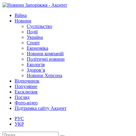
Війна
Новини
Суспільство
Події
Україна
Спорт
Економіка
Новини компаній
Політичні новини
Екологія
Здоров’я
Новини Херсона
Відпочинок
Популярне
Ексклюзив
Погляд
Фото-відео
Підтримка сайту Акцент
РУС
УКР