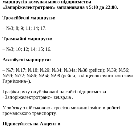
маршрутів комунального підприємства
«Запоріжелектротранс» запланована з 5:10 до 22:00.
Тролейбусні маршрути:
– №3; 8; 9; 11; 14; 17.
Трамвайні маршрути:
– №3; 10; 12; 14; 15; 16.
Автобусні маршрути:
– №7; №17; №18; №29; №34; №34а; №38 (рейси); №39; №56;
№59; №72; №86; №94; №98 (рейси, з кінцевою зупинкою «вул.
Гарнізонна»).
Графіки руху опубліковані на сайті підприємства
«Запоріжелектротранс» zet.zp.ua .
У зв’язку з військовою агресією можливі зміни в роботі
громадського транспорту.
Підписуйтесь на Акцент в