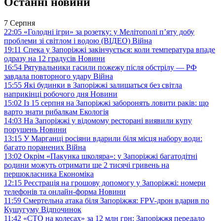
Останні новини
7 Серпня
22:05
«Голодні ігри» за розетку: у Мелітополі п’яту добу
проблеми зі світлом і водою (ВІДЕО)
Війна
19:11
Спека у Запоріжжі закінчується: коли температура впаде
одразу на 12 градусів
Новини
16:54
Рятувальники гасили пожежу після обстрілу — РФ
завдала повторного удару
Війна
15:55
Які будинки в Запоріжжі залишаться без світла
наприкінці робочого дня
Новини
15:02
Із 15 серпня на Запоріжжі заборонять ловити раків: що
варто знати рибалкам
Екологія
14:03
На Запоріжжі у відомому ресторані виявили купу
порушень
Новини
13:15
У Марганці росіяни вдарили біля місця набору води:
багато поранених
Війна
13:02
Окрім «Пакунка школяра»: у Запоріжжі багатодітні
родини можуть отримати ще 2 тисячі гривень на
першокласника
Економіка
12:15
Реєстрація на грошову допомогу у Запоріжжі: номери
телефонів та онлайн-форма
Новини
11:59
Смертельна атака біля Запоріжжя: FPV-дрон вдарив по
Кушугуму
Відпочинок
11:42
«СТО на колесах» за 12 млн грн: Запоріжжя передало