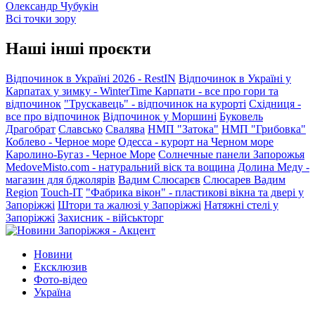
Олександр Чубукін
Всі точки зору
Наші інші проєкти
Відпочинок в Україні 2026 - RestIN
Відпочинок в Україні у
Карпатах у зимку - WinterTime
Карпати - все про гори та
відпочинок
"Трускавець" - відпочинок на курорті
Східниця -
все про відпочинок
Відпочинок у Моршині
Буковель
Драгобрат
Славсько
Свалява
НМП "Затока"
НМП "Грибовка"
Коблево - Черное море
Одесса - курорт на Черном море
Каролино-Бугаз - Черное Море
Солнечные панели Запорожья
MedoveMisto.com - натуральний віск та вощина
Долина Меду -
магазин для бджолярів
Вадим Слюсарєв
Слюсарев Вадим
Region
Touch-IT
"Фабрика вікон" - пластикові вікна та двері у
Запоріжжі
Штори та жалюзі у Запоріжжі
Натяжні стелі у
Запоріжжі
Захисник - військторг
Новини
Ексклюзив
Фото-відео
Україна