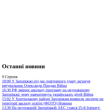
Останні новини
9 Серпня
18:00
У Запоріжжі під час повторного удару загинув
рятувальник Олександр Продан
Війна
16:30
РФ змінює шкільну програму на окупованому
Запоріжжі: чому навчатимуть українських дітей
Війна
15:02
У Хортицькому районі Запоріжжя виявили лисицю на
території закладу освіти (ФОТО)
Новини
13:30
На окупованій Запорізькій АЕС стався 25-й блекаут: