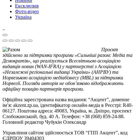
Новини
Ексклюзив
Фото-відео
Україна
Проєкт
здійснено за підтримки програми «Сильніші разом: Медіа та
Демократія», що реалізується Всесвітньою асоціацією
видавців новин (WAN-IFRA) у партнерстві з Асоціацією
«Незалежні регіональні видавці України» (АНРВУ) та
Норвезькою асоціацією медіабізнесу (MBL) за підтримки
Норвегії. Погляди авторів не обов’язково відображають
офіційну позицію партнерів програми.
Офіційна зареєстрована назва видання: “Акцент”, доменне
ім’я: akzent.zp.ua, ідентифікатор онлайн-медіа в Реєстрі: R40-
06127. Поштова адреса: 49083, Україна, м. Дніпро, проспект
Слобожанський, буд. 40 А. Телефон: +38 (068) 859-24-88.
Головний редактор Чубукін Олександр
Управління сайтом здійснюється ТОВ “ГПП Акцент”, код
ЄДРПОУ 39404303