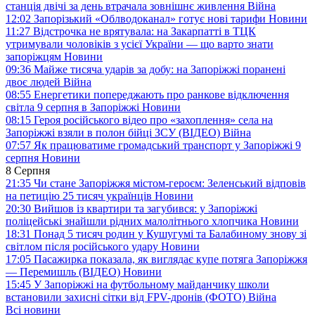
станція двічі за день втрачала зовнішнє живлення
Війна
12:02
Запорізький «Облводоканал» готує нові тарифи
Новини
11:27
Відстрочка не врятувала: на Закарпатті в ТЦК
утримували чоловіків з усієї України — що варто знати
запоріжцям
Новини
09:36
Майже тисяча ударів за добу: на Запоріжжі поранені
двоє людей
Війна
08:55
Енергетики попереджають про ранкове відключення
світла 9 серпня в Запоріжжі
Новини
08:15
Героя російського відео про «захоплення» села на
Запоріжжі взяли в полон бійці ЗСУ (ВІДЕО)
Війна
07:57
Як працюватиме громадський транспорт у Запоріжжі 9
серпня
Новини
8 Серпня
21:35
Чи стане Запоріжжя містом-героєм: Зеленський відповів
на петицію 25 тисяч українців
Новини
20:30
Вийшов із квартири та загубився: у Запоріжжі
поліцейські знайшли рідних малолітнього хлопчика
Новини
18:31
Понад 5 тисяч родин у Кушугумі та Балабиному знову зі
світлом після російського удару
Новини
17:05
Пасажирка показала, як виглядає купе потяга Запоріжжя
— Перемишль (ВІДЕО)
Новини
15:45
У Запоріжжі на футбольному майданчику школи
встановили захисні сітки від FPV-дронів (ФОТО)
Війна
Всі новини