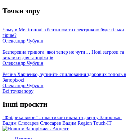
Точки зору
Чому в Мелітополі з бензином та електрикою буде тільки
гірше?
Олександр Чубукін
Безперевна тривога, якої тепер не чути… Нові загрози та
виклики для запоріжців
Олександр Чубукін
Регіна Харченко, зупиніть спилювання здорових тополь в
Запоріжжі
Олександр Чубукін
Всі точки зору
Інші проєкти
"Фабрика вікон" - пластикові вікна та двері у Запоріжжі
Вадим Слюсарєв
Слюсарев Вадим
Region
Touch-IT