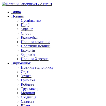
Війна
Новини
Суспільство
Події
Україна
Спорт
Економіка
Новини компаній
Політичні новини
Екологія
Здоров’я
Новини Херсона
Відпочинок
Новини відпочинку
Одеса
Затока
Грибівка
Коблеве
Трускавець
Моршин
Східниця
Свалява
Шаян