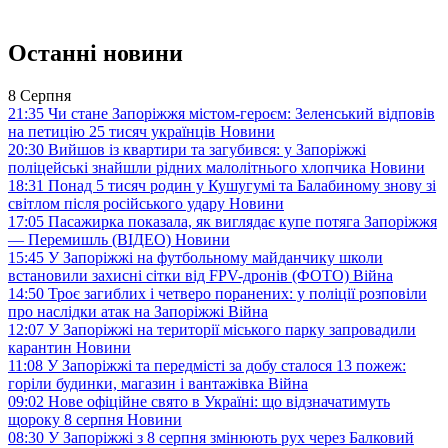
Останні новини
8 Серпня
21:35
Чи стане Запоріжжя містом-героєм: Зеленський відповів
на петицію 25 тисяч українців
Новини
20:30
Вийшов із квартири та загубився: у Запоріжжі
поліцейські знайшли рідних малолітнього хлопчика
Новини
18:31
Понад 5 тисяч родин у Кушугумі та Балабиному знову зі
світлом після російського удару
Новини
17:05
Пасажирка показала, як виглядає купе потяга Запоріжжя
— Перемишль (ВІДЕО)
Новини
15:45
У Запоріжжі на футбольному майданчику школи
встановили захисні сітки від FPV-дронів (ФОТО)
Війна
14:50
Троє загиблих і четверо поранених: у поліції розповіли
про наслідки атак на Запоріжжі
Війна
12:07
У Запоріжжі на території міського парку запровадили
карантин
Новини
11:08
У Запоріжжі та передмісті за добу сталося 13 пожеж:
горіли будинки, магазин і вантажівка
Війна
09:02
Нове офіційне свято в Україні: що відзначатимуть
щороку 8 серпня
Новини
08:30
У Запоріжжі з 8 серпня змінюють рух через Балковий