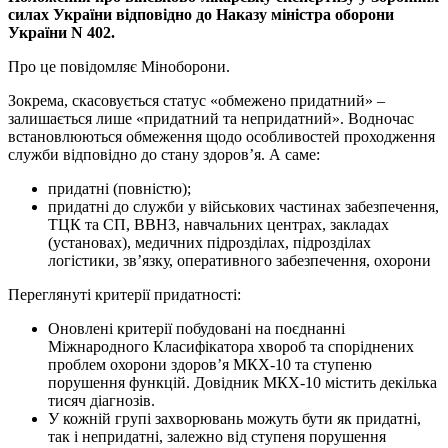
силах України відповідно до Наказу міністра оборони
України N 402.
Про це повідомляє Міноборони.
Зокрема, скасовується статус «обмежено придатний» –
залишається лише «придатний та непридатний». Водночас
встановлюються обмеження щодо особливостей проходження
служби відповідно до стану здоров’я. А саме:
придатні (повністю);
придатні до служби у військових частинах забезпечення,
ТЦК та СП, ВВНЗ, навчальних центрах, закладах
(установах), медичних підрозділах, підрозділах
логістики, зв’язку, оперативного забезпечення, охорони
Переглянуті критерії придатності:
Оновлені критерії побудовані на поєднанні
Міжнародного Класифікатора хвороб та споріднених
проблем охорони здоров’я МКХ-10 та ступеню
порушення функцій. Довідник МКХ-10 містить декілька
тисяч діагнозів.
У кожній групі захворювань можуть бути як придатні,
так і непридатні, залежно від ступеня порушення