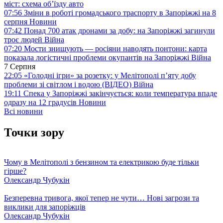
міст: схема об’їзду
авто
07:56
Зміни в роботі громадського траспорту в Запоріжжі на 8
серпня
Новини
07:42
Понад 700 атак дронами за добу: на Запоріжжі загинули
троє людей
Війна
07:20
Мости знищують — росіяни наводять понтони: карта
показала логістичні проблеми окупантів на Запоріжжі
Війна
7 Серпня
22:05
«Голодні ігри» за розетку: у Мелітополі п’яту добу
проблеми зі світлом і водою (ВІДЕО)
Війна
19:11
Спека у Запоріжжі закінчується: коли температура впаде
одразу на 12 градусів
Новини
Всі новини
Точки зору
Чому в Мелітополі з бензином та електрикою буде тільки
гірше?
Олександр Чубукін
Безперевна тривога, якої тепер не чути… Нові загрози та
виклики для запоріжців
Олександр Чубукін