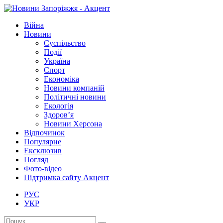
Війна
Новини
Суспільство
Події
Україна
Спорт
Економіка
Новини компаній
Політичні новини
Екологія
Здоров’я
Новини Херсона
Відпочинок
Популярне
Ексклюзив
Погляд
Фото-відео
Підтримка сайту Акцент
РУС
УКР