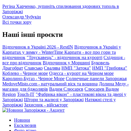
Регіна Харченко, зупиніть спилювання здорових тополь в
Запоріжжі
Олександр Чубукін
Всі точки зору
Наші інші проєкти
Відпочинок в Україні 2026 - RestIN
Відпочинок в Україні у
Карпатах у зимку - WinterTime
Карпати - все про гори та
відпочинок
"Трускавець" - відпочинок на курорті
Східниця -
все про відпочинок
Відпочинок у Моршині
Буковель
Драгобрат
Славсько
Свалява
НМП "Затока"
НМП "Грибовка"
Коблево - Черное море
Одесса - курорт на Черном море
Каролино-Бугаз - Черное Море
Солнечные панели Запорожья
MedoveMisto.com - натуральний віск та вощина
Долина Меду -
магазин для бджолярів
Вадим Слюсарєв
Слюсарев Вадим
Region
Touch-IT
"Фабрика вікон" - пластикові вікна та двері у
Запоріжжі
Штори та жалюзі у Запоріжжі
Натяжні стелі у
Запоріжжі
Захисник - військторг
Новини
Ексклюзив
Фото-відео