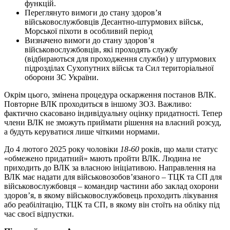
функцій.
Переглянуто вимоги до стану здоров’я
військовослужбовців Десантно-штурмових військ,
Морської піхоти в особливий період
Визначено вимоги до стану здоров’я
військовослужбовців, які проходять службу
(відбираються для проходження служби) у штурмових
підрозділах Сухопутних військ та Сил територіальної
оборони ЗС України.
Окрім цього, змінена процедура оскарження постанов ВЛК.
Повторне ВЛК проходиться в іншому ЗОЗ. Важливо:
фактично скасовано індивідуальну оцінку придатності. Тепер
члени ВЛК не зможуть приймати рішення на власний розсуд,
а будуть керуватися лише чіткими нормами.
До 4 лютого 2025 року чоловіки
18-60
років, що мали статус
«обмежено придатний» мають пройти ВЛК. Людина не
приходить до ВЛК за власною ініціативою. Направлення на
ВЛК має надати для військовозобов’язаного – ТЦК та СП для
військовослужбовця – командир частини або заклад охорони
здоров’я, в якому військовослужбовець проходить лікування
або реабілітацію, ТЦК та СП, в якому він стоїть на обліку під
час своєї відпустки.