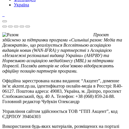
Україна
Проєкт
здійснено за підтримки програми «Сильніші разом: Медіа та
Демократія», що реалізується Всесвітньою асоціацією
видавців новин (WAN-IFRA) у партнерстві з Асоціацією
«Незалежні регіональні видавці України» (АНРВУ) та
Норвезькою асоціацією медіабізнесу (MBL) за підтримки
Норвегії. Погляди авторів не обов’язково відображають
офіційну позицію партнерів програми.
Офіційна зареєстрована назва видання: “Акцент”, доменне
ім’я: akzent.zp.ua, ідентифікатор онлайн-медіа в Реєстрі: R40-
06127. Поштова адреса: 49083, Україна, м. Дніпро, проспект
Слобожанський, буд. 40 А. Телефон: +38 (068) 859-24-88.
Головний редактор Чубукін Олександр
Управління сайтом здійснюється ТОВ “ГПП Акцент”, код
ЄДРПОУ 39404303
Використання будь-яких матеріалів, розміщених на порталі