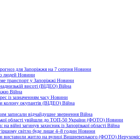
рогноз для Запоріжжя на 7 серпня
Новини
еро людей
Новини
тиме транспорт у Запоріжжі
Новини
наднизькій висоті (ВІДЕО)
Війна
ріжжю
Війна
рес із зазначенням часу
Новини
ли колону окупантів (ВІДЕО)
Війна
дним записали відчайдушне звернення
Війна
ізької області увійшли до ТОП-50 України (ФОТО)
Новини
 на війні загинув захисник із Запорізької області
Війна
йгіршому світло буде лише 4–8 годин
Новини
ціон виставили житло на вулиці Вишневецького (ФОТО)
Нерухоміс