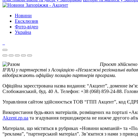
Новини
Ексклюзив
Фото-відео
Україна
Проєкт здійснено
IFRA) у партнерстві з Асоціацією «Незалежні регіональні видав
відображають офіційну позицію партнерів програми.
Офіційна зареєстрована назва видання: “Акцент”, доменне ім’я: 
Слобожанський, буд. 40 А. Телефон: +38 (068) 859-24-88. Голо
Управління сайтом здійснюється ТОВ “ГПП Акцент”, код ЄД
Використання будь-яких матеріалів, розміщених на порталі «Ак
Akzent.zp.ua
та згадування першоджерела не нижче другого абза
Матеріали, що містяться в рубриках «Новини компаній» та «По
“реклама”, “партнерський матеріал”. Зв’язатися з нами з приво