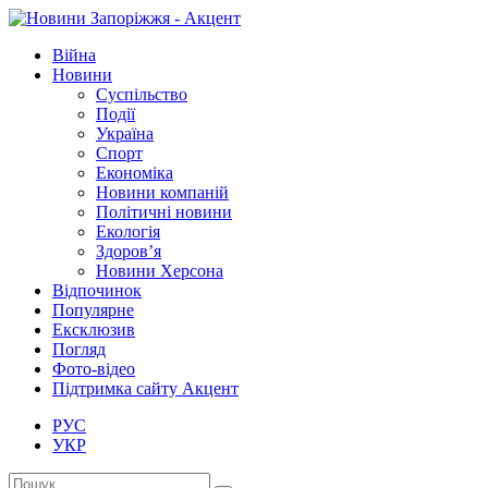
Війна
Новини
Суспільство
Події
Україна
Спорт
Економіка
Новини компаній
Політичні новини
Екологія
Здоров’я
Новини Херсона
Відпочинок
Популярне
Ексклюзив
Погляд
Фото-відео
Підтримка сайту Акцент
РУС
УКР