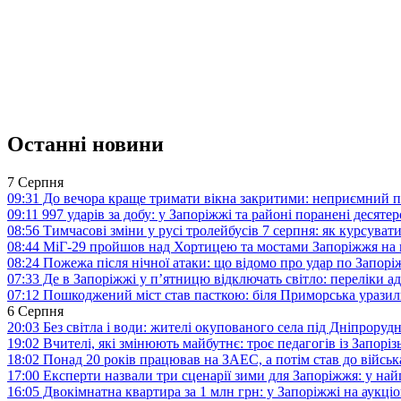
Останні новини
7 Серпня
09:31
До вечора краще тримати вікна закритими: неприємний п
09:11
997 ударів за добу: у Запоріжжі та районі поранені десят
08:56
Тимчасові зміни у русі тролейбусів 7 серпня: як курсува
08:44
МіГ-29 пройшов над Хортицею та мостами Запоріжжя на 
08:24
Пожежа після нічної атаки: що відомо про удар по Запо
07:33
Де в Запоріжжі у п’ятницю відключать світло: переліки ад
07:12
Пошкоджений міст став пасткою: біля Приморська урази
6 Серпня
20:03
Без світла і води: жителі окупованого села під Дніпрору
19:02
Вчителі, які змінюють майбутнє: троє педагогів із Запор
18:02
Понад 20 років працював на ЗАЕС, а потім став до війська:
17:00
Експерти назвали три сценарії зими для Запоріжжя: у на
16:05
Двокімнатна квартира за 1 млн грн: у Запоріжжі на аук