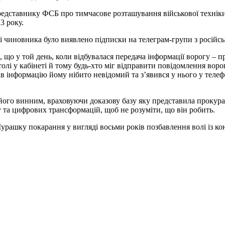
едставнику ФСБ про тимчасове розташування військової техніки
3 року.
і чиновника було виявлено підписки на телеграм-групи з російс
 що у той день, коли відбувалася передача інформації ворогу – 
толі у кабінеті й тому будь-хто міг відправити повідомлення во
вав інформацію йому нібито невідомий та з’явився у нього у телеф
його винним, враховуючи доказову базу яку представила прокурат
у та цифрових трансформацій, щоб не розуміти, що він робить.
ашку покарання у вигляді восьми років позбавлення волі із ко