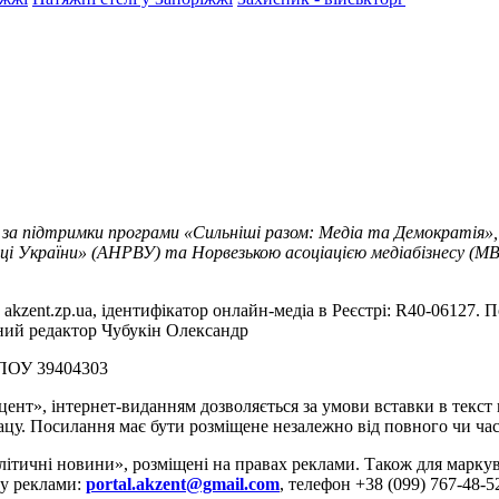
 за підтримки програми «Сильніші разом: Медіа та Демократія»,
ці України» (АНРВУ) та Норвезькою асоціацією медіабізнесу (MBL
akzent.zp.ua, ідентифікатор онлайн-медіа в Реєстрі: R40-06127. П
вний редактор Чубукін Олександр
РПОУ 39404303
цент», інтернет-виданням дозволяється за умови вставки в текс
цу. Посилання має бути розміщене незалежно від повного чи час
літичні новини», розміщені на правах реклами. Також для марк
ду реклами:
portal.akzent@gmail.com
, телефон +38 (099) 767-48-5