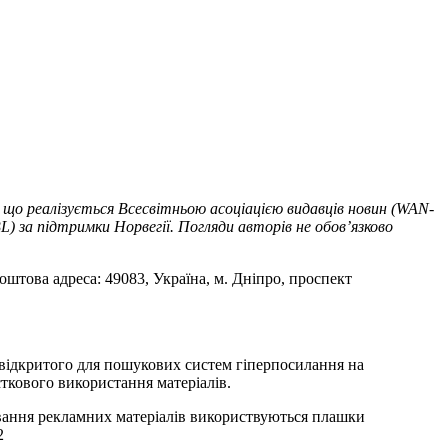
 що реалізується Всесвітньою асоціацією видавців новин (WAN-
) за підтримки Норвегії. Погляди авторів не обов’язково
оштова адреса: 49083, Україна, м. Дніпро, проспект
т відкритого для пошукових систем гіперпосилання на
ткового використання матеріалів.
ування рекламних матеріалів використвуються плашки
2