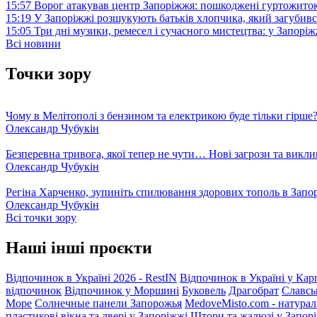
15:57
Ворог атакував центр Запоріжжя: пошкоджені гуртожито
15:19
У Запоріжжі розшукують батьків хлопчика, який загубив
15:05
Три дні музики, ремесел і сучасного мистецтва: у Запор
Всі новини
Точки зору
Чому в Мелітополі з бензином та електрикою буде тільки гірше
Олександр Чубукін
Безперевна тривога, якої тепер не чути… Нові загрози та викли
Олександр Чубукін
Регіна Харченко, зупиніть спилювання здорових тополь в Запо
Олександр Чубукін
Всі точки зору
Наші інші проєкти
Відпочинок в Україні 2026 - RestIN
Відпочинок в Україні у Кар
відпочинок
Відпочинок у Моршині
Буковель
Драгобрат
Славсь
Море
Солнечные панели Запорожья
MedoveMisto.com - натурал
пластикові вікна та двері у Запоріжжі
Штори та жалюзі у Запор