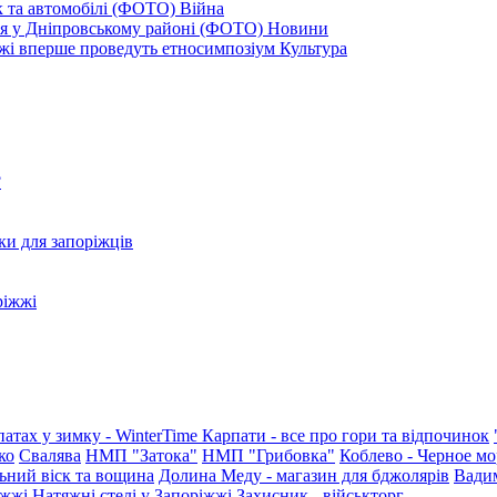
к та автомобілі (ФОТО)
Війна
ся у Дніпровському районі (ФОТО)
Новини
іжжі вперше проведуть етносимпозіум
Культура
?
ки для запоріжців
ріжжі
патах у зимку - WinterTime
Карпати - все про гори та відпочинок
ко
Свалява
НМП "Затока"
НМП "Грибовка"
Коблево - Черное мо
ьний віск та вощина
Долина Меду - магазин для бджолярів
Вади
іжжі
Натяжні стелі у Запоріжжі
Захисник - військторг