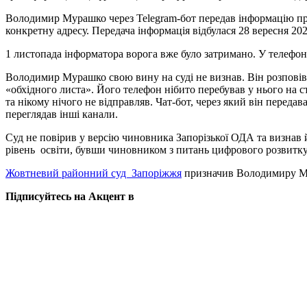
Володимир Мурашко через Telegram-бот передав інформацію пр
конкретну адресу. Передача інформація відбулася 28 вересня 202
1 листопада інформатора ворога вже було затримано. У телефон
Володимир Мурашко свою вину на суді не визнав. Він розповів,
«обхідного листа». Його телефон нібито перебував у нього на с
та нікому нічого не відправляв. Чат-бот, через який він переда
переглядав інші канали.
Суд не повірив у версію чиновника Запорізької ОДА та визнав 
рівень освіти, бувши чиновником з питань цифрового розвитк
Жовтневий районний суд Запоріжжя
призначив Володимиру Мур
Підписуйтесь на Акцент в