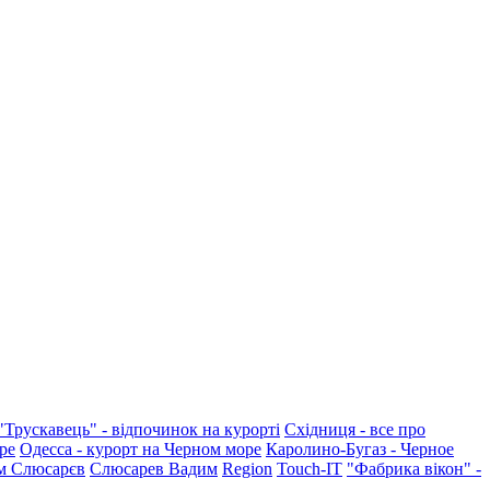
"Трускавець" - відпочинок на курорті
Східниця - все про
ре
Одесса - курорт на Черном море
Каролино-Бугаз - Черное
м Слюсарєв
Слюсарев Вадим
Region
Touch-IT
"Фабрика вікон" -