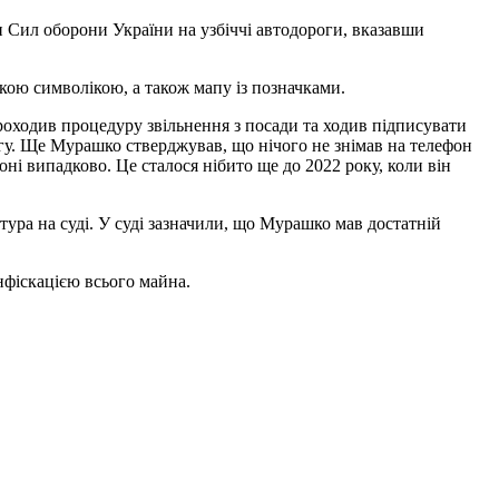
 Сил оборони України на узбіччі автодороги, вказавши
ькою символікою, а також мапу із позначками.
проходив процедуру звільнення з посади та ходив підписувати
рогу. Ще Мурашко стверджував, що нічого не знімав на телефон
оні випадково. Це сталося нібито ще до 2022 року, коли він
ура на суді. У суді зазначили, що Мурашко мав достатній
нфіскацією всього майна.