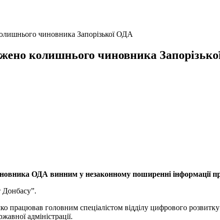
 колишнього чиновника Запорізької ОДА
уджено колишнього чиновника Запорізьк
овника ОДА винним у незаконному поширенні інформації пр
 Донбасу”.
шко працював головним спеціалістом відділу цифрового розвитку
ржавної адміністрації.