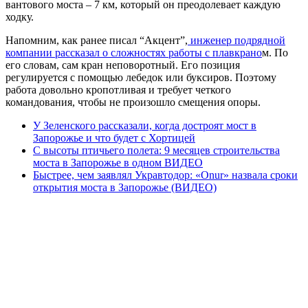
вантового моста – 7 км, который он преодолевает каждую
ходку.
Напомним, как ранее писал “Акцент”,
инженер подрядной
компании рассказал о сложностях работы с плавкрано
м. По
его словам, сам кран неповоротный. Его позиция
регулируется с помощью лебедок или буксиров. Поэтому
работа довольно кропотливая и требует четкого
командования, чтобы не произошло смещения опоры.
У Зеленского рассказали, когда достроят мост в
Запорожье и что будет с Хортицей
С высоты птичьего полета: 9 месяцев строительства
моста в Запорожье в одном ВИДЕО
Быстрее, чем заявлял Укравтодор: «Onur» назвала сроки
открытия моста в Запорожье (ВИДЕО)