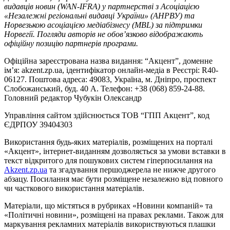
видавців новин (WAN-IFRA) у партнерстві з Асоціацією
«Незалежні регіональні видавці України» (АНРВУ) та
Норвезькою асоціацією медіабізнесу (MBL) за підтримки
Норвегії. Погляди авторів не обов’язково відображають
офіційну позицію партнерів програми.
Офіційна зареєстрована назва видання: “Акцент”, доменне
ім’я: akzent.zp.ua, ідентифікатор онлайн-медіа в Реєстрі: R40-
06127. Поштова адреса: 49083, Україна, м. Дніпро, проспект
Слобожанський, буд. 40 А. Телефон: +38 (068) 859-24-88.
Головний редактор Чубукін Олександр
Управління сайтом здійснюється ТОВ “ГПП Акцент”, код
ЄДРПОУ 39404303
Використання будь-яких матеріалів, розміщених на порталі
«Акцент», інтернет-виданням дозволяється за умови вставки в
текст відкритого для пошукових систем гіперпосилання на
Akzent.zp.ua
та згадування першоджерела не нижче другого
абзацу. Посилання має бути розміщене незалежно від повного
чи часткового використання матеріалів.
Матеріали, що містяться в рубриках «Новини компаній» та
«Політичні новини», розміщені на правах реклами. Також для
маркування рекламних матеріалів використвуються плашки