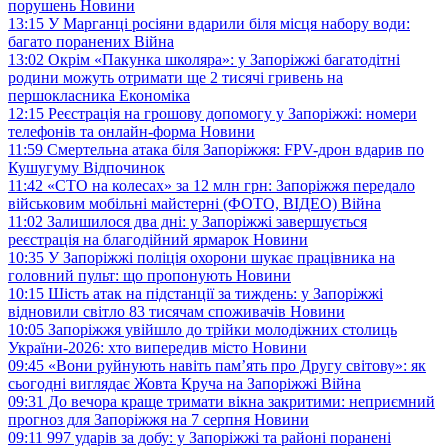
порушень
Новини
13:15
У Марганці росіяни вдарили біля місця набору води:
багато поранених
Війна
13:02
Окрім «Пакунка школяра»: у Запоріжжі багатодітні
родини можуть отримати ще 2 тисячі гривень на
першокласника
Економіка
12:15
Реєстрація на грошову допомогу у Запоріжжі: номери
телефонів та онлайн-форма
Новини
11:59
Смертельна атака біля Запоріжжя: FPV-дрон вдарив по
Кушугуму
Відпочинок
11:42
«СТО на колесах» за 12 млн грн: Запоріжжя передало
військовим мобільні майстерні (ФОТО, ВІДЕО)
Війна
11:02
Залишилося два дні: у Запоріжжі завершується
реєстрація на благодійний ярмарок
Новини
10:35
У Запоріжжі поліція охорони шукає працівника на
головний пульт: що пропонують
Новини
10:15
Шість атак на підстанції за тиждень: у Запоріжжі
відновили світло 83 тисячам споживачів
Новини
10:05
Запоріжжя увійшло до трійки молодіжних столиць
України-2026: хто випередив місто
Новини
09:45
«Вони руйнують навіть пам’ять про Другу світову»: як
сьогодні виглядає Жовта Круча на Запоріжжі
Війна
09:31
До вечора краще тримати вікна закритими: неприємний
прогноз для Запоріжжя на 7 серпня
Новини
09:11
997 ударів за добу: у Запоріжжі та районі поранені