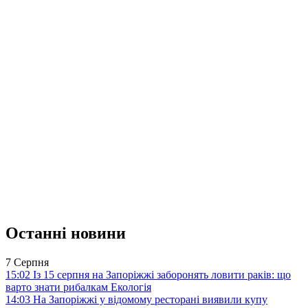
Останні новини
7 Серпня
15:02
Із 15 серпня на Запоріжжі заборонять ловити раків: що
варто знати рибалкам
Екологія
14:03
На Запоріжжі у відомому ресторані виявили купу