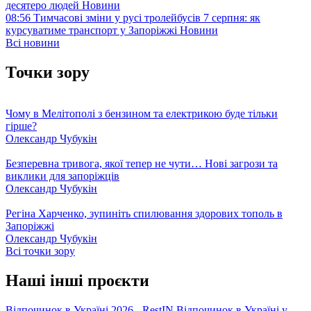
десятеро людей
Новини
08:56
Тимчасові зміни у русі тролейбусів 7 серпня: як
курсуватиме транспорт у Запоріжжі
Новини
Всі новини
Точки зору
Чому в Мелітополі з бензином та електрикою буде тільки
гірше?
Олександр Чубукін
Безперевна тривога, якої тепер не чути… Нові загрози та
виклики для запоріжців
Олександр Чубукін
Регіна Харченко, зупиніть спилювання здорових тополь в
Запоріжжі
Олександр Чубукін
Всі точки зору
Наші інші проєкти
Відпочинок в Україні 2026 - RestIN
Відпочинок в Україні у