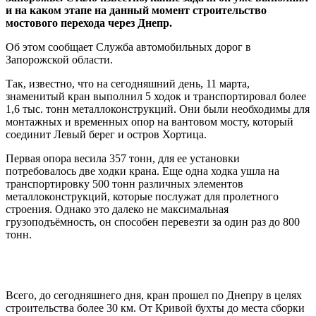
и на каком этапе на данный момент строительство
мостового перехода через Днепр.
Об этом сообщает Служба автомобильных дорог в
Запорожской области.
Так, известно, что на сегодняшний день, 11 марта,
знаменитый кран выполнил 5 ходок и транспортировал более
1,6 тыс. тонн металлоконструкций. Они были необходимы для
монтажных и временных опор на вантовом мосту, который
соединит Левый берег и остров Хортица.
Первая опора весила 357 тонн, для ее установки
потребовалось две ходки крана. Еще одна ходка ушла на
транспортировку 500 тонн различных элементов
металлоконструкций, которые послужат для пролетного
строения. Однако это далеко не максимальная
грузоподъёмность, он способен перевезти за один раз до 800
тонн.
Всего, до сегодняшнего дня, кран прошел по Днепру в целях
строительства более 30 км. От Кривой бухты до места сборки