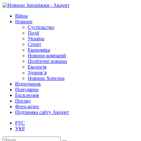
Війна
Новини
Суспільство
Події
Україна
Спорт
Економіка
Новини компаній
Політичні новини
Екологія
Здоров’я
Новини Херсона
Відпочинок
Популярне
Ексклюзив
Погляд
Фото-відео
Підтримка сайту Акцент
РУС
УКР