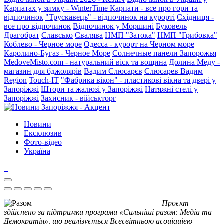
Карпатах у зимку - WinterTime
Карпати - все про гори та
відпочинок
"Трускавець" - відпочинок на курорті
Східниця -
все про відпочинок
Відпочинок у Моршині
Буковель
Драгобрат
Славсько
Свалява
НМП "Затока"
НМП "Грибовка"
Коблево - Черное море
Одесса - курорт на Черном море
Каролино-Бугаз - Черное Море
Солнечные панели Запорожья
MedoveMisto.com - натуральний віск та вощина
Долина Меду -
магазин для бджолярів
Вадим Слюсарєв
Слюсарев Вадим
Region
Touch-IT
"Фабрика вікон" - пластикові вікна та двері у
Запоріжжі
Штори та жалюзі у Запоріжжі
Натяжні стелі у
Запоріжжі
Захисник - військторг
Новини
Ексклюзив
Фото-відео
Україна
Проєкт
здійснено за підтримки програми «Сильніші разом: Медіа та
Демократія», що реалізується Всесвітньою асоціацією