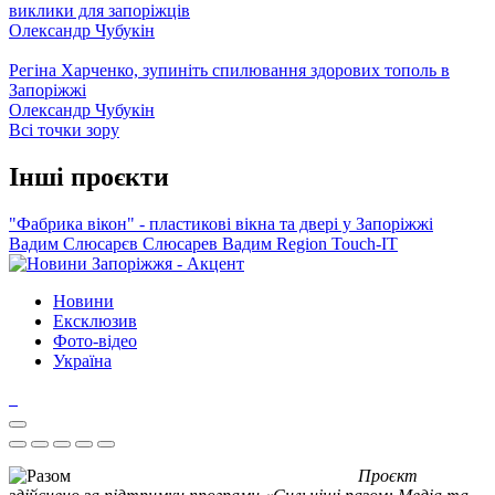
виклики для запоріжців
Олександр Чубукін
Регіна Харченко, зупиніть спилювання здорових тополь в
Запоріжжі
Олександр Чубукін
Всі точки зору
Інші проєкти
"Фабрика вікон" - пластикові вікна та двері у Запоріжжі
Вадим Слюсарєв
Слюсарев Вадим
Region
Touch-IT
Новини
Ексклюзив
Фото-відео
Україна
Проєкт