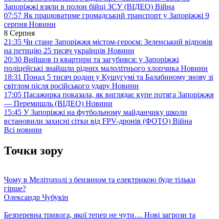
Запоріжжі взяли в полон бійці ЗСУ (ВІДЕО)
Війна
07:57
Як працюватиме громадський транспорт у Запоріжжі 9
серпня
Новини
8 Серпня
21:35
Чи стане Запоріжжя містом-героєм: Зеленський відповів
на петицію 25 тисяч українців
Новини
20:30
Вийшов із квартири та загубився: у Запоріжжі
поліцейські знайшли рідних малолітнього хлопчика
Новини
18:31
Понад 5 тисяч родин у Кушугумі та Балабиному знову зі
світлом після російського удару
Новини
17:05
Пасажирка показала, як виглядає купе потяга Запоріжжя
— Перемишль (ВІДЕО)
Новини
15:45
У Запоріжжі на футбольному майданчику школи
встановили захисні сітки від FPV-дронів (ФОТО)
Війна
Всі новини
Точки зору
Чому в Мелітополі з бензином та електрикою буде тільки
гірше?
Олександр Чубукін
Безперевна тривога, якої тепер не чути… Нові загрози та