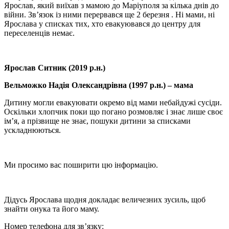
Ярослав, який виїхав з мамою до Маріуполя за кілька днів до
війни. Зв’язок із ними перервався ще 2 березня . Ні мами, ні
Ярослава у списках тих, хто евакуювався до центру для
переселенців немає.
Ярослав Ситник (2019 р.н.)
Вельможко Надія Олександрівна (1997 р.н.) – мама
Дитину могли евакуювати окремо від мами небайдужі сусіди.
Оскільки хлопчик поки що погано розмовляє і знає лише своє
ім’я, а прізвище не знає, пошуки дитини за списками
ускладнюються.
Ми просимо вас поширити цю інформацію.
Дідусь Ярослава щодня докладає величезних зусиль, щоб
знайти онука та його маму.
Номер телефона для зв’язку: