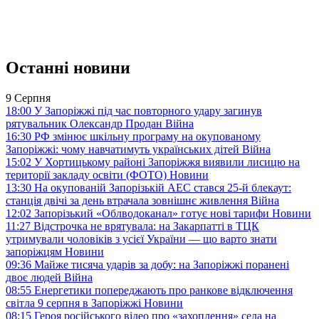
Останні новини
9 Серпня
18:00
У Запоріжжі під час повторного удару загинув
рятувальник Олександр Продан
Війна
16:30
РФ змінює шкільну програму на окупованому
Запоріжжі: чому навчатимуть українських дітей
Війна
15:02
У Хортицькому районі Запоріжжя виявили лисицю на
території закладу освіти (ФОТО)
Новини
13:30
На окупованій Запорізькій АЕС стався 25-й блекаут:
станція двічі за день втрачала зовнішнє живлення
Війна
12:02
Запорізький «Облводоканал» готує нові тарифи
Новини
11:27
Відстрочка не врятувала: на Закарпатті в ТЦК
утримували чоловіків з усієї України — що варто знати
запоріжцям
Новини
09:36
Майже тисяча ударів за добу: на Запоріжжі поранені
двоє людей
Війна
08:55
Енергетики попереджають про ранкове відключення
світла 9 серпня в Запоріжжі
Новини
08:15
Героя російського відео про «захоплення» села на