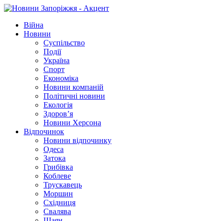
Війна
Новини
Суспільство
Події
Україна
Спорт
Економіка
Новини компаній
Політичні новини
Екологія
Здоров’я
Новини Херсона
Відпочинок
Новини відпочинку
Одеса
Затока
Грибівка
Коблеве
Трускавець
Моршин
Східниця
Свалява
Шаян