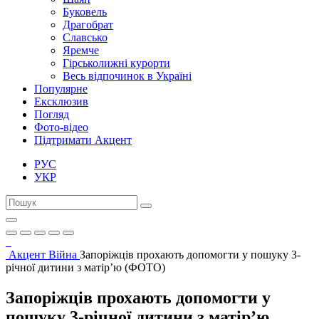
Буковель
Драгобрат
Славсько
Яремче
Гірськолижні курорти
Весь відпочинок в Україні
Популярне
Ексклюзив
Погляд
Фото-відео
Підтримати Акцент
РУС
УКР
Акцент
Війна
Запоріжців прохають допомогти у пошуку 3-
річної дитини з матір’ю (ФОТО)
Запоріжців прохають допомогти у
пошуку 3-річної дитини з матір’ю