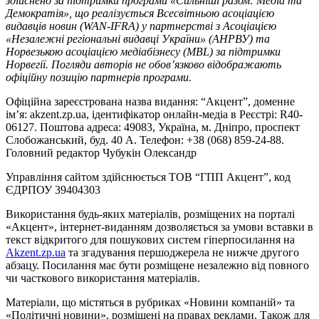
здійснено за підтримки програми «Сильніші разом: Медіа та
Демократія», що реалізується Всесвітньою асоціацією
видавців новин (WAN-IFRA) у партнерстві з Асоціацією
«Незалежні регіональні видавці України» (АНРВУ) та
Норвезькою асоціацією медіабізнесу (MBL) за підтримки
Норвегії. Погляди авторів не обов’язково відображають
офіційну позицію партнерів програми.
Офіційна зареєстрована назва видання: “Акцент”, доменне
ім’я: akzent.zp.ua, ідентифікатор онлайн-медіа в Реєстрі: R40-
06127. Поштова адреса: 49083, Україна, м. Дніпро, проспект
Слобожанський, буд. 40 А. Телефон: +38 (068) 859-24-88.
Головний редактор Чубукін Олександр
Управління сайтом здійснюється ТОВ “ГПП Акцент”, код
ЄДРПОУ 39404303
Використання будь-яких матеріалів, розміщених на порталі
«Акцент», інтернет-виданням дозволяється за умови вставки в
текст відкритого для пошукових систем гіперпосилання на
Akzent.zp.ua
та згадування першоджерела не нижче другого
абзацу. Посилання має бути розміщене незалежно від повного
чи часткового використання матеріалів.
Матеріали, що містяться в рубриках «Новини компаній» та
«Політичні новини», розміщені на правах реклами. Також для