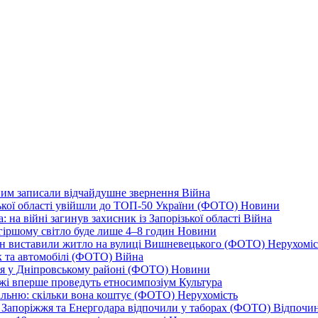
дним записали відчайдушне звернення
Війна
ізької області увійшли до ТОП-50 України (ФОТО)
Новини
 на війні загинув захисник із Запорізької області
Війна
йгіршому світло буде лише 4–8 годин
Новини
ціон виставили житло на вулиці Вишневецького (ФОТО)
Нерухоміс
к та автомобілі (ФОТО)
Війна
ся у Дніпровському районі (ФОТО)
Новини
іжжі вперше проведуть етносимпозіум
Культура
альню: скільки вона коштує (ФОТО)
Нерухомість
 із Запоріжжя та Енергодара відпочили у таборах (ФОТО)
Відпочи