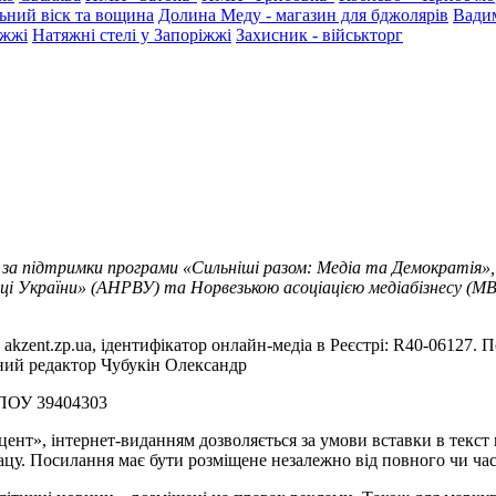
ьний віск та вощина
Долина Меду - магазин для бджолярів
Вади
іжжі
Натяжні стелі у Запоріжжі
Захисник - військторг
 за підтримки програми «Сильніші разом: Медіа та Демократія»,
ці України» (АНРВУ) та Норвезькою асоціацією медіабізнесу (MBL
akzent.zp.ua, ідентифікатор онлайн-медіа в Реєстрі: R40-06127. П
вний редактор Чубукін Олександр
РПОУ 39404303
цент», інтернет-виданням дозволяється за умови вставки в текс
цу. Посилання має бути розміщене незалежно від повного чи час