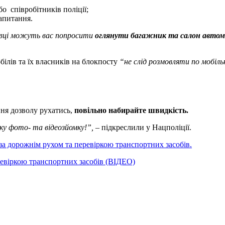
бо співробітників поліції;
запитання.
овці можуть вас попросити
оглянути багажник та салон автом
білів та їх власників на блокпосту
“не слід розмовляти по мобіл
ння дозволу рухатись,
повільно набирайте швидкість.
ку фото- та відеозйомку!”,
– підкреслили у Нацполіції.
за дорожнім рухом та перевіркою транспортних засобів.
ревіркою транспортних засобів (ВІДЕО)