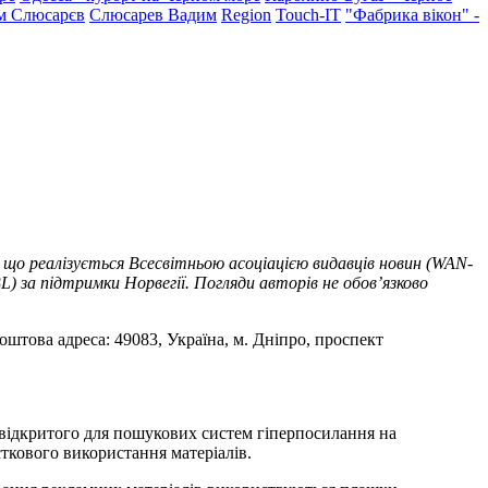
м Слюсарєв
Слюсарев Вадим
Region
Touch-IT
"Фабрика вікон" -
 що реалізується Всесвітньою асоціацією видавців новин (WAN-
) за підтримки Норвегії. Погляди авторів не обов’язково
оштова адреса: 49083, Україна, м. Дніпро, проспект
т відкритого для пошукових систем гіперпосилання на
ткового використання матеріалів.