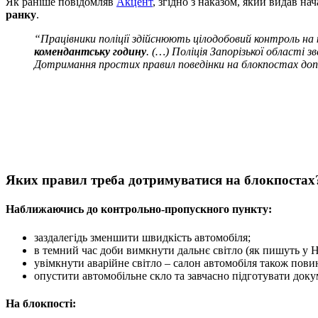
Як раніше повідомляв
Акцент
, згідно з наказом, який видав на
ранку
.
“Працівники поліції здійснюють цілодобовий контроль на
комендантську годину
. (…) Поліція Запорізької області
Дотримання простих правил поведінки на блокпостах до
Яких правил треба дотримуватися на блокпостах
Наближаючись до контрольно-пропускного пункту:
заздалегідь зменшити швидкість автомобіля;
в темний час доби вимкнути дальнє світло (як пишуть у Н
увімкнути аварійне світло – салон автомобіля також пови
опустити автомобільне скло та завчасно підготувати доку
На блокпості: