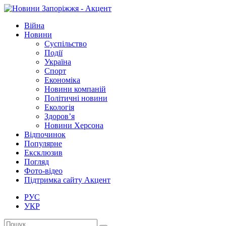
Війна
Новини
Суспільство
Події
Україна
Спорт
Економіка
Новини компаній
Політичні новини
Екологія
Здоров’я
Новини Херсона
Відпочинок
Популярне
Ексклюзив
Погляд
Фото-відео
Підтримка сайту Акцент
РУС
УКР