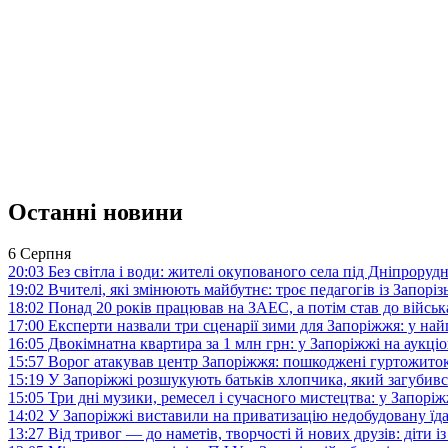
Останні новини
6 Серпня
20:03
Без світла і води: жителі окупованого села під Дніпрору
19:02
Вчителі, які змінюють майбутнє: троє педагогів із Запор
18:02
Понад 20 років працював на ЗАЕС, а потім став до війська:
17:00
Експерти назвали три сценарії зими для Запоріжжя: у на
16:05
Двокімнатна квартира за 1 млн грн: у Запоріжжі на аук
15:57
Ворог атакував центр Запоріжжя: пошкоджені гуртожито
15:19
У Запоріжжі розшукують батьків хлопчика, який загубив
15:05
Три дні музики, ремесел і сучасного мистецтва: у Запор
14:02
У Запоріжжі виставили на приватизацію недобудовану їд
13:27
Від тривог — до наметів, творчості й нових друзів: діти