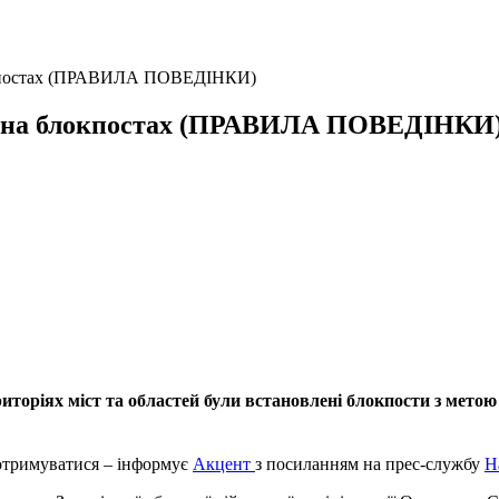
локпостах (ПРАВИЛА ПОВЕДІНКИ)
бе на блокпостах (ПРАВИЛА ПОВЕДІНКИ
ериторіях міст та областей були встановлені блокпости з ме
дотримуватися – інформує
Акцент
з посиланням на прес-службу
Н