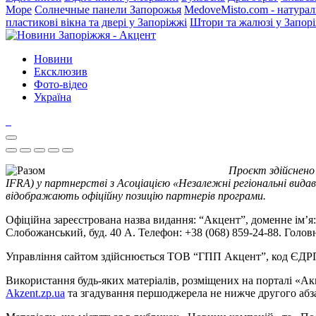
Море
Солнечные панели Запорожья
MedoveMisto.com - натурал
пластикові вікна та двері у Запоріжжі
Штори та жалюзі у Запор
Новини
Ексклюзив
Фото-відео
Україна
Проєкт здійснено
IFRA) у партнерстві з Асоціацією «Незалежні регіональні видав
відображають офіційну позицію партнерів програми.
Офіційна зареєстрована назва видання: “Акцент”, доменне ім’я: 
Слобожанський, буд. 40 А. Телефон: +38 (068) 859-24-88. Голо
Управління сайтом здійснюється ТОВ “ГПП Акцент”, код ЄД
Використання будь-яких матеріалів, розміщених на порталі «Ак
Akzent.zp.ua
та згадування першоджерела не нижче другого абза