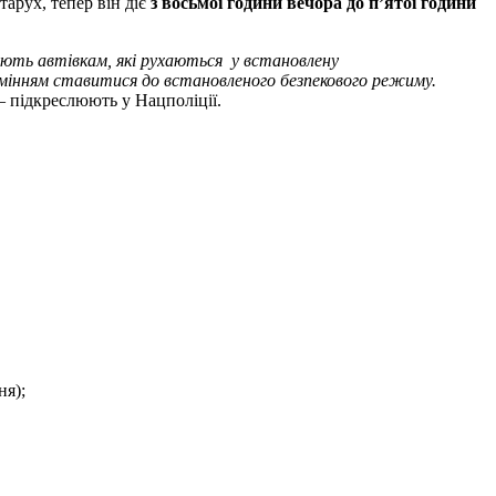
тарух, тепер він діє
з восьмої години вечора до п’ятої години
яють автівкам, які рухаються у встановлену
зумінням ставитися до встановленого безпекового режиму.
 – підкреслюють у Нацполіції.
ня);