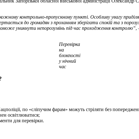
чальник Запорізької обласної військової адміністрації Олександр С
 кожному контрольно-пропускному пункті. Особливу увагу приділ
 звертається до громадян з проханням зберігати спокій та з поро
поможе уникнути непорозумінь під час проходження контролю”
,
Перевірка
на
блокпості
у нічний
час
?
ацполіції, по «сліпучим фарам» можуть стріляти без попереджен
нен освітлюватися;
менти для перевірки.