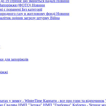
до 19 серпня: що зміниться надалі
Новини
я Запоріжжя (ФОТО)
Новини
ні є поранені
Без категорії
природного газу в житловому фонді
Новини
налітик оцінив загрозу штурму
Війна
?
ки для запоріжців
ріжжі
патах у зимку - WinterTime
Карпати - все про гори та відпочинок
ко
Свалява
НМП "Затока"
НМП "Грибовка"
Коблево - Черное мо