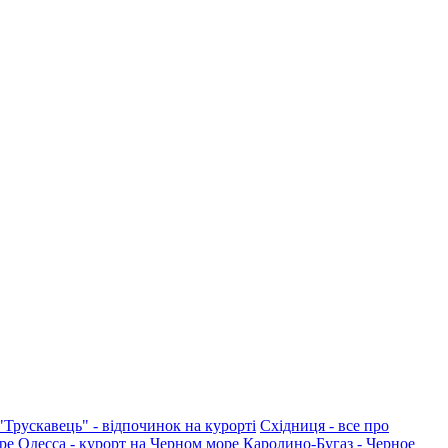
"Трускавець" - відпочинок на курорті
Східниця - все про
ре
Одесса - курорт на Черном море
Каролино-Бугаз - Черное