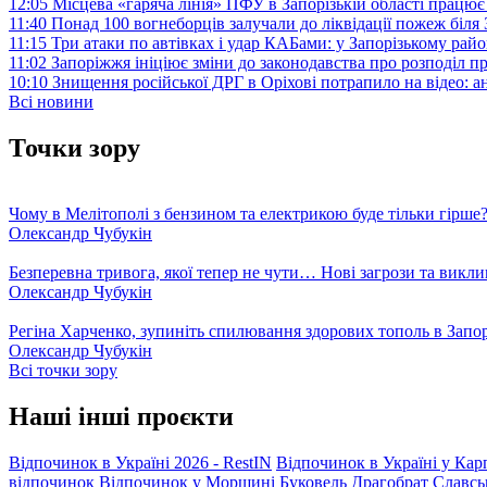
12:05
Місцева «гаряча лінія» ПФУ в Запорізькій області працює 
11:40
Понад 100 вогнеборців залучали до ліквідації пожеж біл
11:15
Три атаки по автівках і удар КАБами: у Запорізькому райо
11:02
Запоріжжя ініціює зміни до законодавства про розподіл 
10:10
Знищення російської ДРГ в Оріхові потрапило на відео: а
Всі новини
Точки зору
Чому в Мелітополі з бензином та електрикою буде тільки гірше
Олександр Чубукін
Безперевна тривога, якої тепер не чути… Нові загрози та викли
Олександр Чубукін
Регіна Харченко, зупиніть спилювання здорових тополь в Запо
Олександр Чубукін
Всі точки зору
Наші інші проєкти
Відпочинок в Україні 2026 - RestIN
Відпочинок в Україні у Кар
відпочинок
Відпочинок у Моршині
Буковель
Драгобрат
Славсь