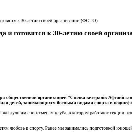
отовятся к 30-летию своей организации (ФОТО)
да и готовятся к 30-летию своей органи
ря общественной организацией “Спілка ветеранів Афганіста
вили детей, занимающихся боевыми видами спорта в подшеф
рки лучшим спортсменам клуба, в котором работают секции конт
 детям любовь к спорту. Ранее мы занимались подготовкой юнош