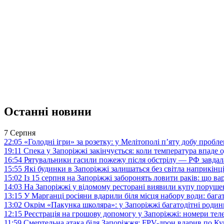
Останні новини
7 Серпня
22:05
«Голодні ігри» за розетку: у Мелітополі п’яту добу пробл
19:11
Спека у Запоріжжі закінчується: коли температура впаде о
16:54
Рятувальники гасили пожежу після обстрілу — РФ завдал
15:55
Які будинки в Запоріжжі залишаться без світла наприкінц
15:02
Із 15 серпня на Запоріжжі заборонять ловити раків: що в
14:03
На Запоріжжі у відомому ресторані виявили купу поруш
13:15
У Марганці росіяни вдарили біля місця набору води: баг
13:02
Окрім «Пакунка школяра»: у Запоріжжі багатодітні роди
12:15
Реєстрація на грошову допомогу у Запоріжжі: номери те
11:59
Смертельна атака біля Запоріжжя: FPV-дрон вдарив по 