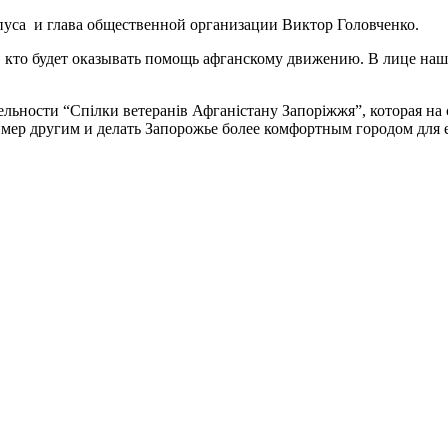
пуса и глава общественной организации Виктор Головченко.
ми, кто будет оказывать помощь афганскому движению. В лице 
льности “Спілки ветеранів Афганістану Запоріжжя”, которая на
имер другим и делать Запорожье более комфортным городом для 