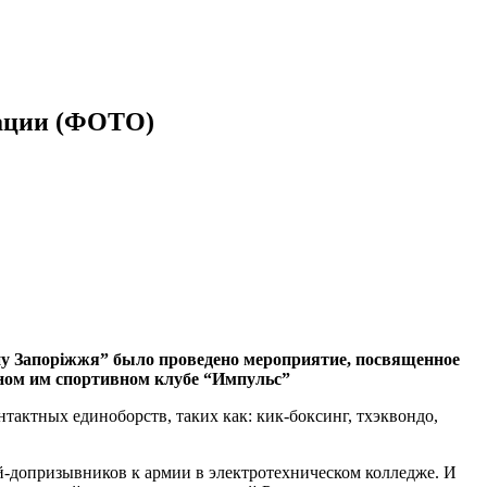
зации (ФОТО)
ну Запоріжжя” было проведено мероприятие, посвященное
ном им спортивном клубе “Импульс”
актных единоборств, таких как: кик-боксинг, тхэквондо,
ей-допризывников к армии в электротехническом колледже. И