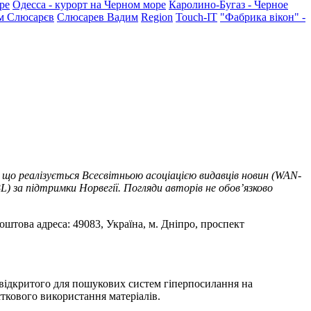
ре
Одесса - курорт на Черном море
Каролино-Бугаз - Черное
м Слюсарєв
Слюсарев Вадим
Region
Touch-IT
"Фабрика вікон" -
 що реалізується Всесвітньою асоціацією видавців новин (WAN-
) за підтримки Норвегії. Погляди авторів не обов’язково
оштова адреса: 49083, Україна, м. Дніпро, проспект
т відкритого для пошукових систем гіперпосилання на
ткового використання матеріалів.