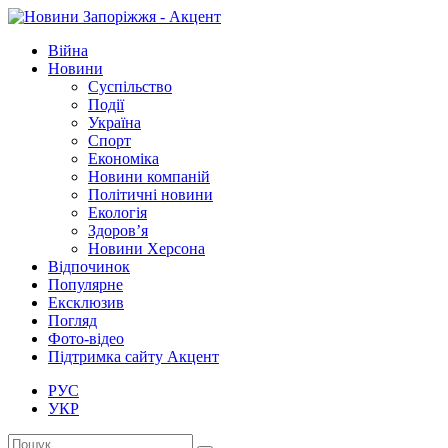
Війна
Новини
Суспільство
Події
Україна
Спорт
Економіка
Новини компаній
Політичні новини
Екологія
Здоров’я
Новини Херсона
Відпочинок
Популярне
Ексклюзив
Погляд
Фото-відео
Підтримка сайту Акцент
РУС
УКР