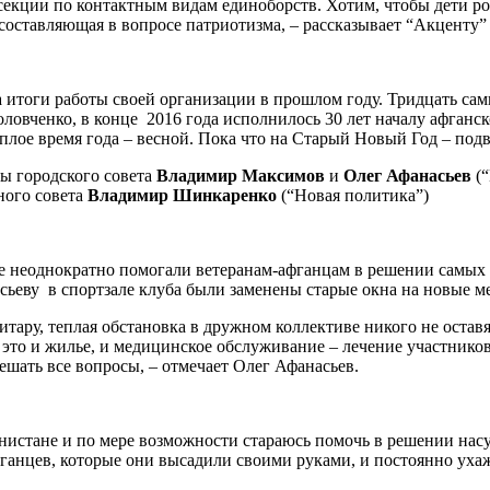
и секции по контактным видам единоборств. Хотим, чтобы дети 
 составляющая в вопросе патриотизма, – рассказывает “Акценту
ла итоги работы своей организации в прошлом году. Тридцать с
ловченко, в конце 2016 года исполнилось 30 лет началу афганс
плое время года – весной. Пока что на Старый Новый Год – под
ы городского совета
Владимир Максимов
и
Олег Афанасьев
(“
ного совета
Владимир Шинкаренко
(“Новая политика”)
 неоднократно помогали ветеранам-афганцам в решении самых р
сьеву в спортзале клуба были заменены старые окна на новые м
итару, теплая обстановка в дружном коллективе никого не ост
 это и жилье, и медицинское обслуживание – лечение участнико
решать все вопросы, – отмечает Олег Афанасьев.
ганистане и по мере возможности стараюсь помочь в решении на
фганцев, которые они высадили своими руками, и постоянно ух