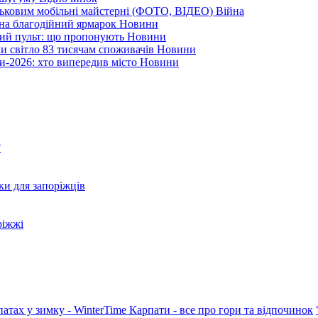
йськовим мобільні майстерні (ФОТО, ВІДЕО)
Війна
 на благодійний ярмарок
Новини
ний пульт: що пропонують
Новини
ли світло 83 тисячам споживачів
Новини
и-2026: хто випередив місто
Новини
?
ки для запоріжців
ріжжі
патах у зимку - WinterTime
Карпати - все про гори та відпочинок