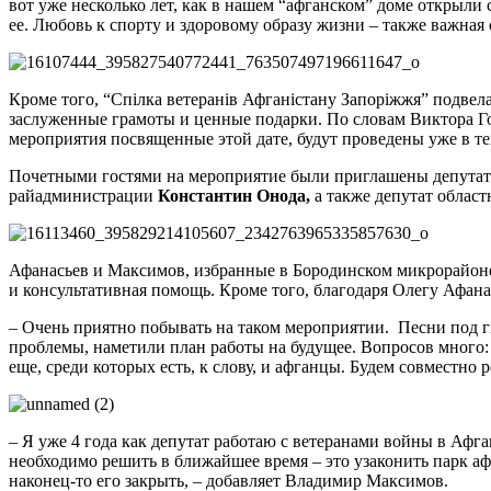
вот уже несколько лет, как в нашем “афганском” доме открыл
ее. Любовь к спорту и здоровому образу жизни – также важная
Кроме того, “Спілка ветеранів Афганістану Запоріжжя” подве
заслуженные грамоты и ценные подарки. По словам Виктора Го
мероприятия посвященные этой дате, будут проведены уже в те
Почетными гостями на мероприятие были приглашены депутат
райадминистрации
Константин Онода,
а также депутат област
Афанасьев и Максимов, избранные в Бородинском микрорайоне
и консультативная помощь. Кроме того, благодаря Олегу Афана
– Очень приятно побывать на таком мероприятии. Песни под г
проблемы, наметили план работы на будущее. Вопросов много:
еще, среди которых есть, к слову, и афганцы. Будем совместно 
– Я уже 4 года как депутат работаю с ветеранами войны в Аф
необходимо решить в ближайшее время – это узаконить парк а
наконец-то его закрыть, – добавляет Владимир Максимов.