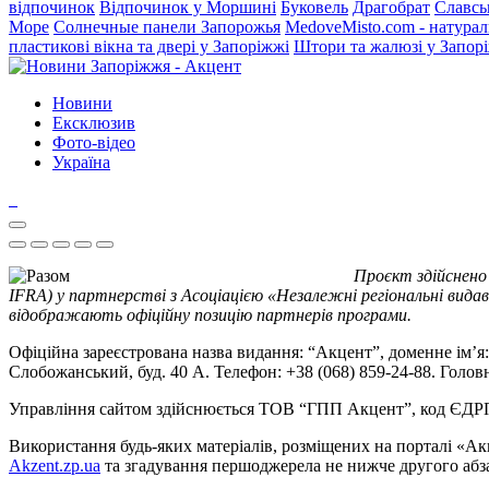
відпочинок
Відпочинок у Моршині
Буковель
Драгобрат
Славсь
Море
Солнечные панели Запорожья
MedoveMisto.com - натурал
пластикові вікна та двері у Запоріжжі
Штори та жалюзі у Запор
Новини
Ексклюзив
Фото-відео
Україна
Проєкт здійснено
IFRA) у партнерстві з Асоціацією «Незалежні регіональні видав
відображають офіційну позицію партнерів програми.
Офіційна зареєстрована назва видання: “Акцент”, доменне ім’я: 
Слобожанський, буд. 40 А. Телефон: +38 (068) 859-24-88. Голо
Управління сайтом здійснюється ТОВ “ГПП Акцент”, код ЄД
Використання будь-яких матеріалів, розміщених на порталі «Ак
Akzent.zp.ua
та згадування першоджерела не нижче другого абза