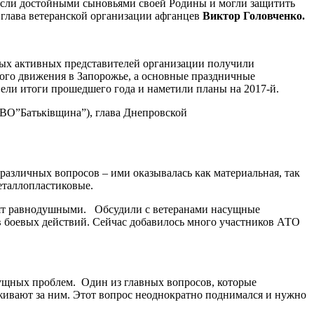
росли достойными сыновьями своей Родины и могли защитить
” глава ветеранской организации афганцев
Виктор Головченко.
амых активных представителей организации получили
кого движения в Запорожье, а основные праздничные
вели итоги прошедшего года и наметили планы на 2017-й.
ВО”Батьківщина”), глава Днепровской
азличных вопросов – ими оказывалась как материальная, так
еталлопластиковые.
авят равнодушными. Обсудили с ветеранами насущные
в боевых действий. Сейчас добавилось много участников АТО
сущных проблем. Один из главных вопросов, которые
аживают за ним. Этот вопрос неоднократно поднимался и нужно