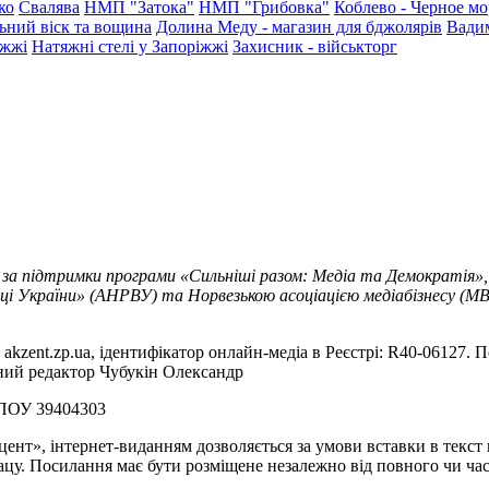
ко
Свалява
НМП "Затока"
НМП "Грибовка"
Коблево - Черное мо
ьний віск та вощина
Долина Меду - магазин для бджолярів
Вади
іжжі
Натяжні стелі у Запоріжжі
Захисник - військторг
 за підтримки програми «Сильніші разом: Медіа та Демократія»,
ці України» (АНРВУ) та Норвезькою асоціацією медіабізнесу (MBL
akzent.zp.ua, ідентифікатор онлайн-медіа в Реєстрі: R40-06127. П
вний редактор Чубукін Олександр
РПОУ 39404303
цент», інтернет-виданням дозволяється за умови вставки в текс
цу. Посилання має бути розміщене незалежно від повного чи час