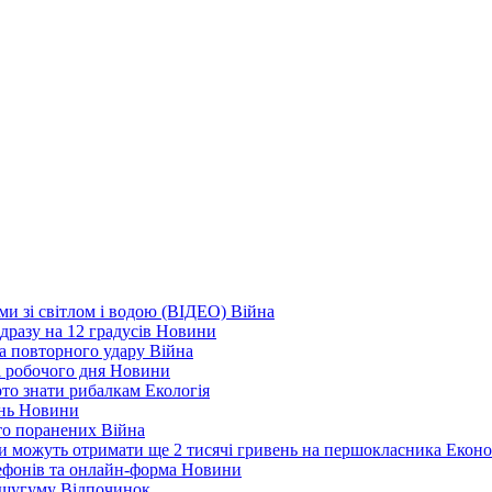
еми зі світлом і водою (ВІДЕО)
Війна
дразу на 12 градусів
Новини
а повторного удару
Війна
і робочого дня
Новини
арто знати рибалкам
Екологія
ень
Новини
ато поранених
Війна
ни можуть отримати ще 2 тисячі гривень на першокласника
Еконо
лефонів та онлайн-форма
Новини
Кушугуму
Відпочинок