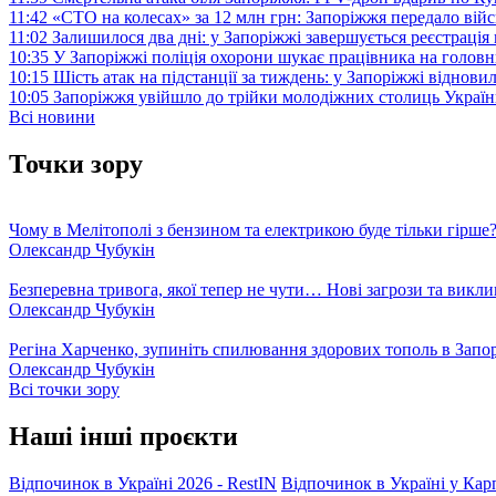
11:42
«СТО на колесах» за 12 млн грн: Запоріжжя передало ві
11:02
Залишилося два дні: у Запоріжжі завершується реєстрація
10:35
У Запоріжжі поліція охорони шукає працівника на голов
10:15
Шість атак на підстанції за тиждень: у Запоріжжі віднови
10:05
Запоріжжя увійшло до трійки молодіжних столиць Україн
Всі новини
Точки зору
Чому в Мелітополі з бензином та електрикою буде тільки гірше
Олександр Чубукін
Безперевна тривога, якої тепер не чути… Нові загрози та викли
Олександр Чубукін
Регіна Харченко, зупиніть спилювання здорових тополь в Запо
Олександр Чубукін
Всі точки зору
Наші інші проєкти
Відпочинок в Україні 2026 - RestIN
Відпочинок в Україні у Кар