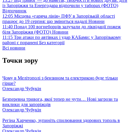
13:27
Від тривог — до наметів, творчості й нових друзів: діти
із Запоріжжя та Енергодара відпочили у таборах (ФОТО)
Відпочинок
12:05
Місцева «гаряча лінія» ПФУ в Запорізькій області
працює до 19 серпня: що зміниться надалі
Новини
11:40
Понад 100 вогнеборців залучали до ліквідації пожеж
біля Запоріжжя (ФОТО)
Новини
11:15
Три атаки по автівках і удар КАБами: у Запорізькому
районі є поранені
Без категорії
Всі новини
Точки зору
Чому в Мелітополі з бензином та електрикою буде тільки
гірше?
Олександр Чубукін
Безперевна тривога, якої тепер не чути… Нові загрози та
виклики для запоріжців
Олександр Чубукін
Регіна Харченко, зупиніть спилювання здорових тополь в
Запоріжжі
Олександр Чубукін