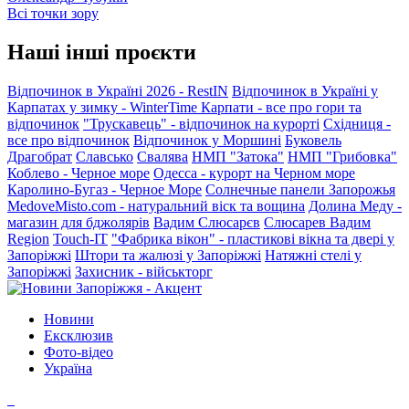
Всі точки зору
Наші інші проєкти
Відпочинок в Україні 2026 - RestIN
Відпочинок в Україні у
Карпатах у зимку - WinterTime
Карпати - все про гори та
відпочинок
"Трускавець" - відпочинок на курорті
Східниця -
все про відпочинок
Відпочинок у Моршині
Буковель
Драгобрат
Славсько
Свалява
НМП "Затока"
НМП "Грибовка"
Коблево - Черное море
Одесса - курорт на Черном море
Каролино-Бугаз - Черное Море
Солнечные панели Запорожья
MedoveMisto.com - натуральний віск та вощина
Долина Меду -
магазин для бджолярів
Вадим Слюсарєв
Слюсарев Вадим
Region
Touch-IT
"Фабрика вікон" - пластикові вікна та двері у
Запоріжжі
Штори та жалюзі у Запоріжжі
Натяжні стелі у
Запоріжжі
Захисник - військторг
Новини
Ексклюзив
Фото-відео
Україна