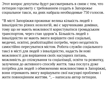
Этот вопрос депутаты будут рассматривать в связи с тем, что
петиция горсовету с требованием создать в Запорожье
социальное такси, на днях набрала необходимые 750 голосов.
“В місті Запоріжжя проживає велика кількість людей з
інвалідністю різних нозологій, які є заручниками домівки,
тому що не мають можливості користуватися громадським
транспортом, через стан здоров’я. Більшість людей з
інвалідністю не мають змоги вирішити свої соціальні,
медичні, освітні, реабілітаційні потреби, через нездатність
самостійно пересуватися містом. Робота служби соціального
таксі в місті для людей з інвалідністю, надасть їм нові
можливості для вирішення своїх насущних питань,
можливість до спілкування та соціалізації, освіти та розвитку,
залучення до активного способу життя. така послуга дуже
потрібна для людей з обмеженими можливостями в Запоріжжі,
вони отримають змогу вирішувати свої насущні проблеми і
жити повноцінним життям. “, – написала автор петиции.