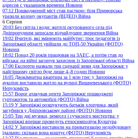
адресов с указанием времени
Новини
07:12
Пошкоджений міст став пасткою: біля Приморська
уразили колону окупантів (ВІДЕО)
Війна
6 Серпня
20:03
Без світла і води: жителі окупованого села під
Дніпрорудним записали відчайдушне звернення
Війна
19:02
Вчителі, які змінюють майбутнє: троє педагогів із
Запорізької області увійшли до ТОП-50 України (ФОТО)
Новини
18:02
Понад 20 років працював на ЗАЕС, а потім став до
війська: на війні загинув захисник із Запорізької області
Війна
17:00
Експерти назвали три сценарії зими для Запоріжжя: у
найгіршому світло буде лише 4–8 годин
Новини
16:05
Двокімнатна квартира за 1 млн грн: у Запоріжжі на
аукціон виставили житло на вулиці Вишневецького (ФОТО)
Нерухомість
15:57
Ворог атакував центр Запоріжжя: пошкоджені
гуртожиток та автомобілі (ФОТО)
Війна
15:19
У Запоріжжі розшукують батьків хлопчика, який
загубився у Дніпровському районі (ФОТО)
Новини
15:05
Три дні музики, ремесел і сучасного мистецтва: у
Запоріжжі вперше проведуть етносимпозіум
Культура
14:02
У Запоріжжі виставили на приватизацію недобудовану
їдальню: скільки вона коштує (ФОТО)
Нерухомість