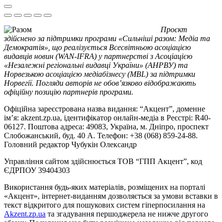
Проєкт
здійснено за підтримки програми «Сильніші разом: Медіа та
Демократія», що реалізується Всесвітньою асоціацією
видавців новин (WAN-IFRA) у партнерстві з Асоціацією
«Незалежні регіональні видавці України» (АНРВУ) та
Норвезькою асоціацією медіабізнесу (MBL) за підтримки
Норвегії. Погляди авторів не обов’язково відображають
офіційну позицію партнерів програми.
Офіційна зареєстрована назва видання: “Акцент”, доменне
ім’я: akzent.zp.ua, ідентифікатор онлайн-медіа в Реєстрі: R40-
06127. Поштова адреса: 49083, Україна, м. Дніпро, проспект
Слобожанський, буд. 40 А. Телефон: +38 (068) 859-24-88.
Головний редактор Чубукін Олександр
Управління сайтом здійснюється ТОВ “ГПП Акцент”, код
ЄДРПОУ 39404303
Використання будь-яких матеріалів, розміщених на порталі
«Акцент», інтернет-виданням дозволяється за умови вставки в
текст відкритого для пошукових систем гіперпосилання на
Akzent.zp.ua
та згадування першоджерела не нижче другого