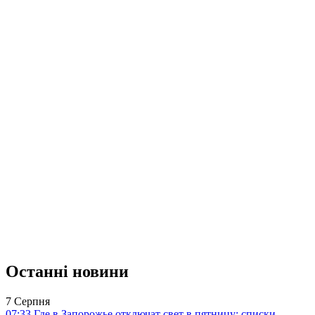
Останні новини
7 Серпня
07:33
Где в Запорожье отключат свет в пятницу: списки