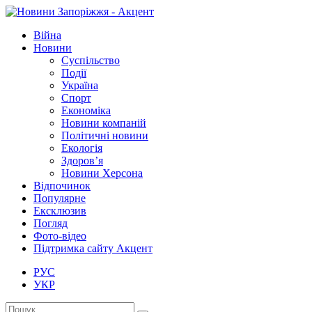
Війна
Новини
Суспільство
Події
Україна
Спорт
Економіка
Новини компаній
Політичні новини
Екологія
Здоров’я
Новини Херсона
Відпочинок
Популярне
Ексклюзив
Погляд
Фото-відео
Підтримка сайту Акцент
РУС
УКР