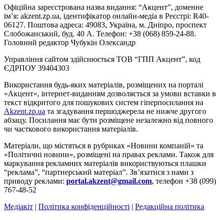
Офіційна зареєстрована назва видання: “Акцент”, доменне
ім’я: akzent.zp.ua, ідентифікатор онлайн-медіа в Реєстрі: R40-
06127. Поштова адреса: 49083, Україна, м. Дніпро, проспект
Слобожанський, буд. 40 А. Телефон: +38 (068) 859-24-88.
Головний редактор Чубукін Олександр
Управління сайтом здійснюється ТОВ “ГПП Акцент”, код
ЄДРПОУ 39404303
Використання будь-яких матеріалів, розміщених на порталі
«Акцент», інтернет-виданням дозволяється за умови вставки в
текст відкритого для пошукових систем гіперпосилання на
Akzent.zp.ua
та згадування першоджерела не нижче другого
абзацу. Посилання має бути розміщене незалежно від повного
чи часткового використання матеріалів.
Матеріали, що містяться в рубриках «Новини компаній» та
«Політичні новини», розміщені на правах реклами. Також для
маркування рекламних матеріалів використвуються плашки
“реклама”, “партнерський матеріал”. Зв’язатися з нами з
приводу реклами:
portal.akzent@gmail.com
, телефон +38 (099)
767-48-52
Медіакіт
|
Політика конфіденційності
|
Редакційна політика