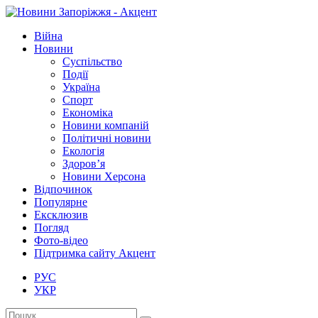
Війна
Новини
Суспільство
Події
Україна
Спорт
Економіка
Новини компаній
Політичні новини
Екологія
Здоров’я
Новини Херсона
Відпочинок
Популярне
Ексклюзив
Погляд
Фото-відео
Підтримка сайту Акцент
РУС
УКР