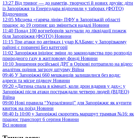
13:27
Від тривог — до наметів, творчості й нових друзів: діти
із Запоріжжя та Енергодара відпочили у таборах (ФОТО)
Відпочинок
12:05
Місцева «гаряча лінія» ПФУ в Запорізькій області
працює до 19 серпня: що зміниться надалі
Новини
11:40
Понад 100 вогнеборців залучали до ліквідації пожеж
біля Запоріжжя (ФОТО)
Новини
11:15
Три атаки по автівках і удар КАБами: у Запорізькому
районі є поранені
Без категорії
11:02
Запоріжжя ініціює зміни до законодавства про розподіл
природного газу в житловому фонді
Новини
10:10
Знищення російської ДРГ в Оріхові потрапило на відео:
аналітик оцінив загрозу штурму
Війна
09:46
У Запоріжжі 660 мешканців залишилися без води:
адреси та місце підвозу
Новини
09:20
«Дитина спала в кімнаті, коли дрон вдарив у дах»: у
Запоріжжі після атаки постраждали четверо людей (ВІДЕО)
Війна
09:00
Нові правила “Укрзалізниці” для Запоріжжя: як купити
квиток на поїзд
Новини
08:40
Із 10:00 у Запоріжжі скоротять маршрут трамвая №16: як
працює транспорт 6 серпня
Новини
Всі новини
Точки зору