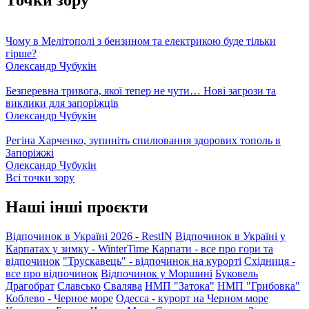
Чому в Мелітополі з бензином та електрикою буде тільки
гірше?
Олександр Чубукін
Безперевна тривога, якої тепер не чути… Нові загрози та
виклики для запоріжців
Олександр Чубукін
Регіна Харченко, зупиніть спилювання здорових тополь в
Запоріжжі
Олександр Чубукін
Всі точки зору
Наші інші проєкти
Відпочинок в Україні 2026 - RestIN
Відпочинок в Україні у
Карпатах у зимку - WinterTime
Карпати - все про гори та
відпочинок
"Трускавець" - відпочинок на курорті
Східниця -
все про відпочинок
Відпочинок у Моршині
Буковель
Драгобрат
Славсько
Свалява
НМП "Затока"
НМП "Грибовка"
Коблево - Черное море
Одесса - курорт на Черном море