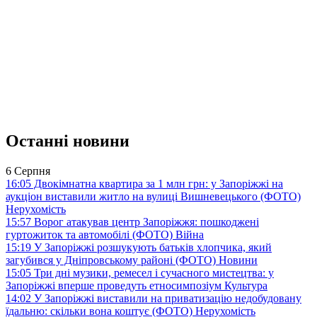
Останні новини
6 Серпня
16:05
Двокімнатна квартира за 1 млн грн: у Запоріжжі на
аукціон виставили житло на вулиці Вишневецького (ФОТО)
Нерухомість
15:57
Ворог атакував центр Запоріжжя: пошкоджені
гуртожиток та автомобілі (ФОТО)
Війна
15:19
У Запоріжжі розшукують батьків хлопчика, який
загубився у Дніпровському районі (ФОТО)
Новини
15:05
Три дні музики, ремесел і сучасного мистецтва: у
Запоріжжі вперше проведуть етносимпозіум
Культура
14:02
У Запоріжжі виставили на приватизацію недобудовану
їдальню: скільки вона коштує (ФОТО)
Нерухомість