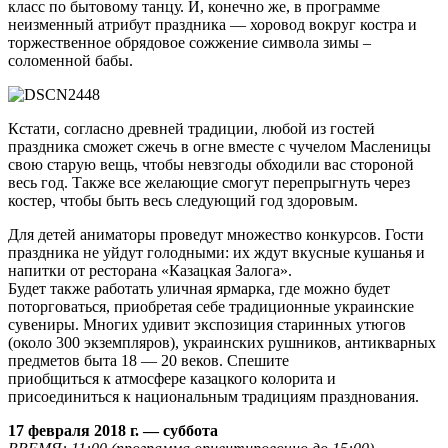
класс по бытовому танцу. И, конечно же, в программе
неизменный атрибут праздника — хоровод вокруг костра и
торжественное обрядовое сожжение символа зимы –
соломенной бабы.
Кстати, согласно древней традиции, любой из гостей
праздника сможет сжечь в огне вместе с чучелом Масленицы
свою старую вещь, чтобы невзгоды обходили вас стороной
весь год. Также все желающие смогут перепрыгнуть через
костер, чтобы быть весь следующий год здоровым.
Для детей аниматоры проведут множество конкурсов. Гости
праздника не уйдут голодными: их ждут вкусные кушанья и
напитки от ресторана «Казацкая Залога».
Будет также работать уличная ярмарка, где можно будет
поторговаться, приобретая себе традиционные украинские
сувениры. Многих удивит экспозиция старинных утюгов
(около 300 экземпляров), украинских рушников, антикварных
предметов быта 18 — 20 веков. Спешите
приобщиться к атмосфере казацкого колорита и
присоединиться к национальным традициям празднования.
17 февраля 2018 г. — суббота