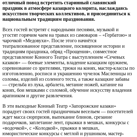
отличный повод встретить старинный славянский
праздник в атмосфере казацкого колорита, наслаждаясь
искусством творческих коллективов, и присоединиться к
национальным традициям празднования.
Всех гостей встретят с народными песнями, музыкой и
угостят горячим чаем на травах из самоваров – «Гербатою» и
чарочкой «Медовухи». После этого начнётся
театрализованное представление, посвященное истории и
традициям праздника, обряд «Прощения», совместное
представление Конного Театра с выступлением «Сечевых
казаков» — боевые элементы, владение казацким оружием,
соревнование со зрителями, трюки на конях, мастер-классы по
изготовлению, росписи и украшению чучелок Масленицы из
соломы, изделий из соленого теста, а также казацкие забавы
— стрельба из лука, арбалета, метание ножей, катание на
конях, бои мешками с соломой, обучение искусству владения
арапником и другие развлечения.
В эти выходные Конный Театр «Запорожские казаки»
порадует своих гостей праздничным весельем — посетителей
ждет масса сюрпризов, выпекание блинов, срезание
подарочков, заплетание лент, прыжки в мешках, конкурсы с
«водочкой», с «Колодкой», прыжки в мешках,
юмористические конкурсы с метлой и рушником, мастер-