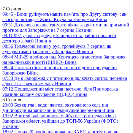
7 Серпня
09:45
«Вони руйнують навіть пам’ять про Другу світову»: як
сьогодні виглядає Жовта Круча на Запоріжжі
Війна
09:31
До вечора краще тримати вікна закритими: неприємний
прогноз для Запоріжжя на 7 серпня
Новини
09:11
997 ударів за добу: у Запоріжжі та районі поранені
десятеро людей
Новини
08:56
Тимчасові зміни у русі тролейбусів 7 серпня: як
курсуватиме транспорт у Запоріжжі
Новини
08:44
МіГ-29 пройшов над Хортицею та мостами Запоріжжя
на наднизькій висоті (ВІДЕО)
Війна
08:24
Пожежа після нічної атаки: що відомо про удар по
Запоріжжю
Війна
07:33
Де в Запоріжжі у п’ятницю відключать світло: переліки
адрес із зазначенням часу
Новини
07:12
Пошкоджений міст став пасткою: біля Приморська
уразили колону окупантів (ВІДЕО)
Війна
6 Серпня
20:03
Без світла і води: жителі окупованого села під
Дніпрорудним записали відчайдушне звернення
Війна
19:02
Вчителі, які змінюють майбутнє: троє педагогів із
Запорізької області увійшли до ТОП-50 України (ФОТО)
Новини
18:02
Понад 20 років працював на ЗАЕС, а потім став до