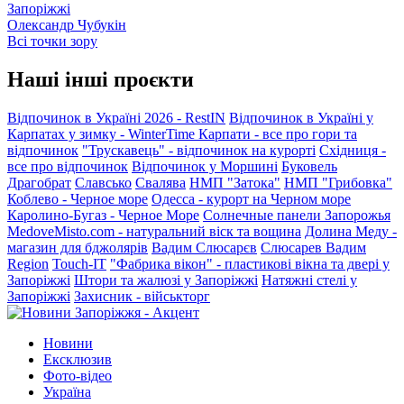
Запоріжжі
Олександр Чубукін
Всі точки зору
Наші інші проєкти
Відпочинок в Україні 2026 - RestIN
Відпочинок в Україні у
Карпатах у зимку - WinterTime
Карпати - все про гори та
відпочинок
"Трускавець" - відпочинок на курорті
Східниця -
все про відпочинок
Відпочинок у Моршині
Буковель
Драгобрат
Славсько
Свалява
НМП "Затока"
НМП "Грибовка"
Коблево - Черное море
Одесса - курорт на Черном море
Каролино-Бугаз - Черное Море
Солнечные панели Запорожья
MedoveMisto.com - натуральний віск та вощина
Долина Меду -
магазин для бджолярів
Вадим Слюсарєв
Слюсарев Вадим
Region
Touch-IT
"Фабрика вікон" - пластикові вікна та двері у
Запоріжжі
Штори та жалюзі у Запоріжжі
Натяжні стелі у
Запоріжжі
Захисник - військторг
Новини
Ексклюзив
Фото-відео
Україна