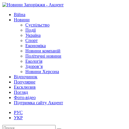
Війна
Новини
Суспільство
Події
Україна
Спорт
Економіка
Новини компаній
Політичні новини
Екологія
Здоров’я
Новини Херсона
Відпочинок
Популярне
Ексклюзив
Погляд
Фото-відео
Підтримка сайту Акцент
РУС
УКР