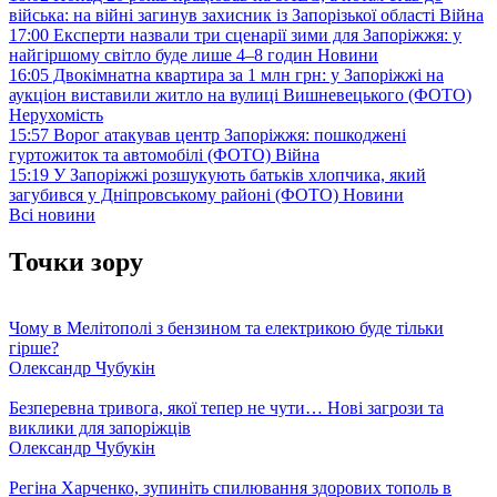
війська: на війні загинув захисник із Запорізької області
Війна
17:00
Експерти назвали три сценарії зими для Запоріжжя: у
найгіршому світло буде лише 4–8 годин
Новини
16:05
Двокімнатна квартира за 1 млн грн: у Запоріжжі на
аукціон виставили житло на вулиці Вишневецького (ФОТО)
Нерухомість
15:57
Ворог атакував центр Запоріжжя: пошкоджені
гуртожиток та автомобілі (ФОТО)
Війна
15:19
У Запоріжжі розшукують батьків хлопчика, який
загубився у Дніпровському районі (ФОТО)
Новини
Всі новини
Точки зору
Чому в Мелітополі з бензином та електрикою буде тільки
гірше?
Олександр Чубукін
Безперевна тривога, якої тепер не чути… Нові загрози та
виклики для запоріжців
Олександр Чубукін
Регіна Харченко, зупиніть спилювання здорових тополь в