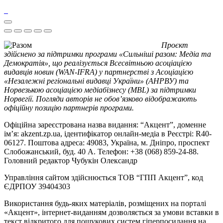
Проєкт
здійснено за підтримки програми «Сильніші разом: Медіа та
Демократія», що реалізується Всесвітньою асоціацією
видавців новин (WAN-IFRA) у партнерстві з Асоціацією
«Незалежні регіональні видавці України» (АНРВУ) та
Норвезькою асоціацією медіабізнесу (MBL) за підтримки
Норвегії. Погляди авторів не обов’язково відображають
офіційну позицію партнерів програми.
Офіційна зареєстрована назва видання: “Акцент”, доменне
ім’я: akzent.zp.ua, ідентифікатор онлайн-медіа в Реєстрі: R40-
06127. Поштова адреса: 49083, Україна, м. Дніпро, проспект
Слобожанський, буд. 40 А. Телефон: +38 (068) 859-24-88.
Головний редактор Чубукін Олександр
Управління сайтом здійснюється ТОВ “ГПП Акцент”, код
ЄДРПОУ 39404303
Використання будь-яких матеріалів, розміщених на порталі
«Акцент», інтернет-виданням дозволяється за умови вставки в
текст відкритого для пошукових систем гіперпосилання на