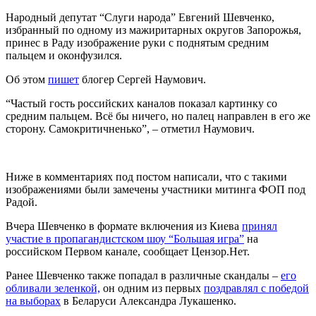
Народный депутат “Слуги народа” Евгений Шевченко,
избранный по одному из мажиритарных округов Запорожья,
принес в Раду изображение руки с поднятым средним
пальцем и оконфузился.
Об этом
пишет
блогер Сергей Наумович.
“Частый гость российских каналов показал картинку со
средним пальцем. Всё бы ничего, но палец направлен в его же
сторону. Самокритичненько”, – отметил Наумович.
Ниже в комментариях под постом написали, что с такими
изображениями были замечены участники митинга ФОП под
Радой.
Вчера Шевченко в формате включения из Киева
принял
участие в пропагандистском шоу “Большая игра”
на
российском Первом канале, сообщает Цензор.Нет.
Ранее Шевченко также попадал в различные скандалы –
его
обливали зеленкой,
он одним из первых
поздравлял с победой
на выборах
в Беларуси Александра Лукашенко.