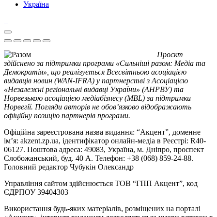
Україна
Проєкт
здійснено за підтримки програми «Сильніші разом: Медіа та
Демократія», що реалізується Всесвітньою асоціацією
видавців новин (WAN-IFRA) у партнерстві з Асоціацією
«Незалежні регіональні видавці України» (АНРВУ) та
Норвезькою асоціацією медіабізнесу (MBL) за підтримки
Норвегії. Погляди авторів не обов’язково відображають
офіційну позицію партнерів програми.
Офіційна зареєстрована назва видання: “Акцент”, доменне
ім’я: akzent.zp.ua, ідентифікатор онлайн-медіа в Реєстрі: R40-
06127. Поштова адреса: 49083, Україна, м. Дніпро, проспект
Слобожанський, буд. 40 А. Телефон: +38 (068) 859-24-88.
Головний редактор Чубукін Олександр
Управління сайтом здійснюється ТОВ “ГПП Акцент”, код
ЄДРПОУ 39404303
Використання будь-яких матеріалів, розміщених на порталі