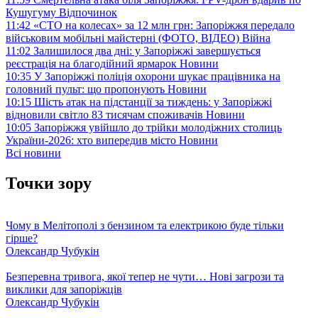
Кушугуму
Відпочинок
11:42
«СТО на колесах» за 12 млн грн: Запоріжжя передало
військовим мобільні майстерні (ФОТО, ВІДЕО)
Війна
11:02
Залишилося два дні: у Запоріжжі завершується
реєстрація на благодійний ярмарок
Новини
10:35
У Запоріжжі поліція охорони шукає працівника на
головний пульт: що пропонують
Новини
10:15
Шість атак на підстанції за тиждень: у Запоріжжі
відновили світло 83 тисячам споживачів
Новини
10:05
Запоріжжя увійшло до трійки молодіжних столиць
України-2026: хто випередив місто
Новини
Всі новини
Точки зору
Чому в Мелітополі з бензином та електрикою буде тільки
гірше?
Олександр Чубукін
Безперевна тривога, якої тепер не чути… Нові загрози та
виклики для запоріжців
Олександр Чубукін