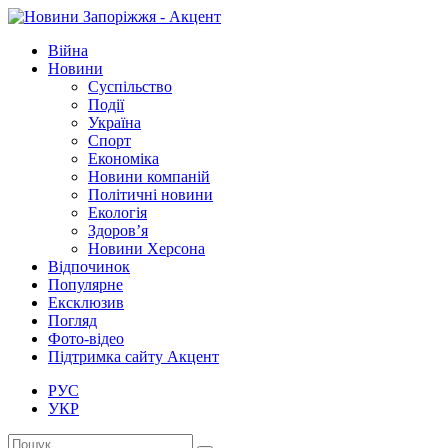
Війна
Новини
Суспільство
Події
Україна
Спорт
Економіка
Новини компаній
Політичні новини
Екологія
Здоров’я
Новини Херсона
Відпочинок
Популярне
Ексклюзив
Погляд
Фото-відео
Підтримка сайту Акцент
РУС
УКР