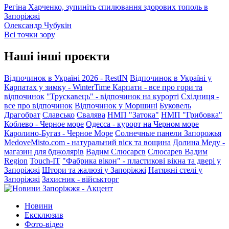
Регіна Харченко, зупиніть спилювання здорових тополь в
Запоріжжі
Олександр Чубукін
Всі точки зору
Наші інші проєкти
Відпочинок в Україні 2026 - RestIN
Відпочинок в Україні у
Карпатах у зимку - WinterTime
Карпати - все про гори та
відпочинок
"Трускавець" - відпочинок на курорті
Східниця -
все про відпочинок
Відпочинок у Моршині
Буковель
Драгобрат
Славсько
Свалява
НМП "Затока"
НМП "Грибовка"
Коблево - Черное море
Одесса - курорт на Черном море
Каролино-Бугаз - Черное Море
Солнечные панели Запорожья
MedoveMisto.com - натуральний віск та вощина
Долина Меду -
магазин для бджолярів
Вадим Слюсарєв
Слюсарев Вадим
Region
Touch-IT
"Фабрика вікон" - пластикові вікна та двері у
Запоріжжі
Штори та жалюзі у Запоріжжі
Натяжні стелі у
Запоріжжі
Захисник - військторг
Новини
Ексклюзив
Фото-відео