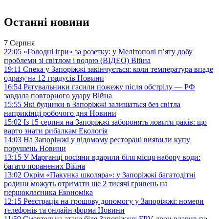
Останні новини
7 Серпня
22:05
«Голодні ігри» за розетку: у Мелітополі п’яту добу
проблеми зі світлом і водою (ВІДЕО)
Війна
19:11
Спека у Запоріжжі закінчується: коли температура впаде
одразу на 12 градусів
Новини
16:54
Рятувальники гасили пожежу після обстрілу — РФ
завдала повторного удару
Війна
15:55
Які будинки в Запоріжжі залишаться без світла
наприкінці робочого дня
Новини
15:02
Із 15 серпня на Запоріжжі заборонять ловити раків: що
варто знати рибалкам
Екологія
14:03
На Запоріжжі у відомому ресторані виявили купу
порушень
Новини
13:15
У Марганці росіяни вдарили біля місця набору води:
багато поранених
Війна
13:02
Окрім «Пакунка школяра»: у Запоріжжі багатодітні
родини можуть отримати ще 2 тисячі гривень на
першокласника
Економіка
12:15
Реєстрація на грошову допомогу у Запоріжжі: номери
телефонів та онлайн-форма
Новини
11:59
Смертельна атака біля Запоріжжя: FPV-дрон вдарив по