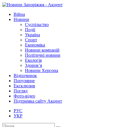
Війна
Новини
Суспільство
Події
Україна
Спорт
Економіка
Новини компаній
Політичні новини
Екологія
Здоров’я
Новини Херсона
Відпочинок
Популярне
Ексклюзив
Погляд
Фото-відео
Підтримка сайту Акцент
РУС
УКР