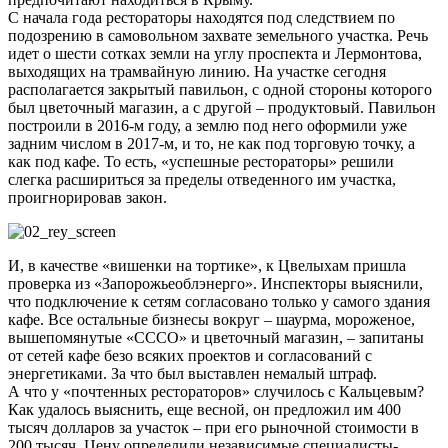
С начала года рестораторы находятся под следствием по
подозрению в самовольном захвате земельного участка. Речь
идет о шести сотках земли на углу проспекта и Лермонтова,
выходящих на трамвайную линию. На участке сегодня
располагается закрытый павильон, с одной стороны которого
был цветочный магазин, а с другой – продуктовый. Павильон
построили в 2016-м году, а землю под него оформили уже
задним числом в 2017-м, и то, не как под торговую точку, а
как под кафе. То есть, «успешные рестораторы» решили
слегка расшириться за пределы отведенного им участка,
проигнорировав закон.
И, в качестве «вишенки на тортике», к Цвелыхам пришла
проверка из «Запорожьеоблэнерго». Инспекторы выяснили,
что подключение к сетям согласовано только у самого здания
кафе. Все остальные бизнесы вокруг – шаурма, мороженое,
вышепомянутые «СССО» и цветочный магазин, – запитаны
от сетей кафе безо всяких проектов и согласований с
энергетиками. За что был выставлен немалый штраф.
А что у «почтенных рестораторов» случилось с Кальцевым?
Как удалось выяснить, еще весной, он предложил им 400
тысяч долларов за участок – при его рыночной стоимости в
200 тысяч. Цену определили независимые специалисты-