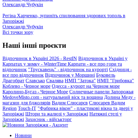
Олександр Чубукін
Регіна Харченко, зупиніть спилювання здорових тополь в
Запоріжжі
Олександр Чубукін
Всі точки зору
Наші інші проєкти
Відпочинок в Україні 2026 - RestIN
Відпочинок в Україні у
Карпатах у зимку - WinterTime
Карпати - все про гори та
відпочинок
"Трускавець" - відпочинок на курорті
Східниця -
все про відпочинок
Відпочинок у Моршині
Буковель
Драгобрат
Славсько
Свалява
НМП "Затока"
НМП "Грибовка"
Коблево - Черное море
Одесса - курорт на Черном море
Каролино-Бугаз - Черное Море
Солнечные панели Запорожья
MedoveMisto.com - натуральний віск та вощина
Долина Меду -
магазин для бджолярів
Вадим Слюсарєв
Слюсарев Вадим
Region
Touch-IT
"Фабрика вікон" - пластикові вікна та двері у
Запоріжжі
Штори та жалюзі у Запоріжжі
Натяжні стелі у
Запоріжжі
Захисник - військторг
Новини