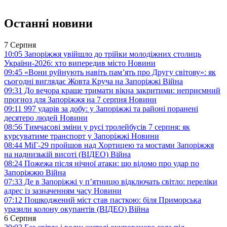
Останні новини
7 Серпня
10:05
Запоріжжя увійшло до трійки молодіжних столиць
України-2026: хто випередив місто
Новини
09:45
«Вони руйнують навіть пам’ять про Другу світову»: як
сьогодні виглядає Жовта Круча на Запоріжжі
Війна
09:31
До вечора краще тримати вікна закритими: неприємний
прогноз для Запоріжжя на 7 серпня
Новини
09:11
997 ударів за добу: у Запоріжжі та районі поранені
десятеро людей
Новини
08:56
Тимчасові зміни у русі тролейбусів 7 серпня: як
курсуватиме транспорт у Запоріжжі
Новини
08:44
МіГ-29 пройшов над Хортицею та мостами Запоріжжя
на наднизькій висоті (ВІДЕО)
Війна
08:24
Пожежа після нічної атаки: що відомо про удар по
Запоріжжю
Війна
07:33
Де в Запоріжжі у п’ятницю відключать світло: переліки
адрес із зазначенням часу
Новини
07:12
Пошкоджений міст став пасткою: біля Приморська
уразили колону окупантів (ВІДЕО)
Війна
6 Серпня