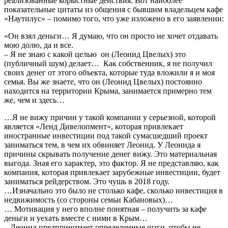
реализованные корыстные действия. Вот наиболее
показательные цитаты из общения с бывшим владельцем кафе
«Наутилус» – помимо того, что уже изложено в его заявлении:
«Он взял деньги… Я думаю, что он просто не хочет отдавать
мою долю, да и все.
– Я не знаю с какой целью он (Леонид Цвелых) это
(публичный шум) делает… Как собственник, я не получил
своих денег от этого объекта, которые туда вложили я и моя
семья. Вы же знаете, что он (Леонид Цвелых) постоянно
находится на территории Крыма, занимается примерно тем
же, чем и здесь…
…Я не вижу причин у такой компании у серьезной, которой
является «Ленд Дивелопмент», которая привлекает
иностранные инвестиции под такой сумасшедший проект
заниматься тем, в чем их обвиняет Леонид. У Леонида я
причины скрывать получение денег вижу. Это материальная
выгода. Зная его характер, это фактор. Я не представляю, как
компания, которая привлекает зарубежные инвестиции, будет
заниматься рейдерством. Это чушь в 2018 году.
…Изначально это было не столько кафе, сколько инвестиция в
недвижимость (со стороны семьи Кабановых)…
… Мотивация у него вполне понятная – получить за кафе
деньги и уехать вместе с ними в Крым…
– Леонид предпринимает определенные шаги, чтобы не