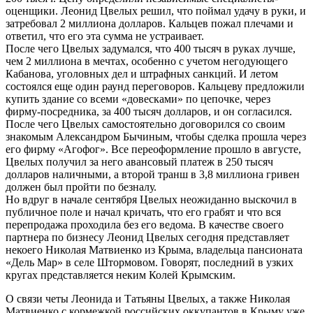
оценщики. Леонид Цвелых решил, что поймал удачу в руки, и
затребовал 2 миллиона долларов. Кальцев пожал плечами и
ответил, что его эта сумма не устраивает.
После чего Цвелых задумался, что 400 тысяч в руках лучше,
чем 2 миллиона в мечтах, особенно с учетом негодующего
Кабанова, уголовных дел и штрафных санкций. И летом
состоялся еще один раунд переговоров. Кальцеву предложили
купить здание со всеми «довесками» по цепочке, через
фирму-посредника, за 400 тысяч долларов, и он согласился.
После чего Цвелых самостоятельно договорился со своим
знакомым Александром Бычиным, чтобы сделка прошла через
его фирму «Агофог». Все переоформление прошло в августе,
Цвелых получил за него авансовый платеж в 250 тысяч
долларов наличными, а второй транш в 3,8 миллиона гривен
должен был пройти по безналу.
Но вдруг в начале сентября Цвелых неожиданно выскочил в
публичное поле и начал кричать, что его грабят и что вся
перепродажа проходила без его ведома. В качестве своего
партнера по бизнесу Леонид Цвелых сегодня представляет
некоего Николая Матвиенко из Крыма, владельца пансионата
«Дель Мар» в селе Штормовом. Говорят, последний в узких
кругах представляется неким Колей Крымским.
О связи четы Леонида и Татьяны Цвелых, а также Николая
Матвиенко с кормежкой российских оккупантов в Крыму уже