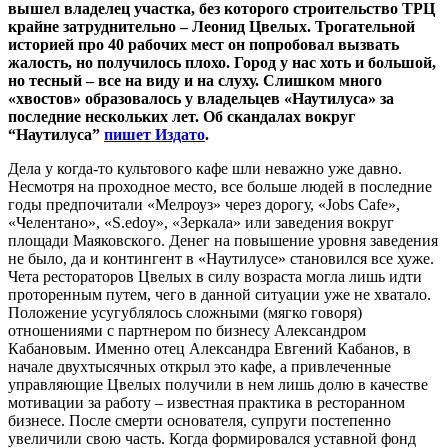
вышел владелец участка, без которого строительство ТРЦ
крайне затруднительно – Леонид Цвелых. Трогательной
историей про 40 рабочих мест он попробовал вызвать
жалость, но получилось плохо. Город у нас хоть и большой,
но тесный – все на виду и на слуху. Слишком много
«хвостов» образовалось у владельцев «Наутилуса» за
последние нескольких лет. Об скандалах вокруг
“Наутилуса”
пишет Издато
.
Дела у когда-то культового кафе шли неважно уже давно.
Несмотря на проходное место, все больше людей в последние
годы предпочитали «Мелроуз» через дорогу, «Jobs Cafe»,
«Челентано», «S.edoy», «Зеркала» или заведения вокруг
площади Маяковского. Денег на повышение уровня заведения
не было, да и контингент в «Наутилусе» становился все хуже.
Чета рестораторов Цвелых в силу возраста могла лишь идти
проторенным путем, чего в данной ситуации уже не хватало.
Положение усугублялось сложными (мягко говоря)
отношениями с партнером по бизнесу Александром
Кабановым. Именно отец Александра Евгений Кабанов, в
начале двухтысячных открыл это кафе, а привлеченные
управляющие Цвелых получили в нем лишь долю в качестве
мотивации за работу – известная практика в ресторанном
бизнесе. После смерти основателя, супруги постепенно
увеличили свою часть. Когда формировался уставной фонд