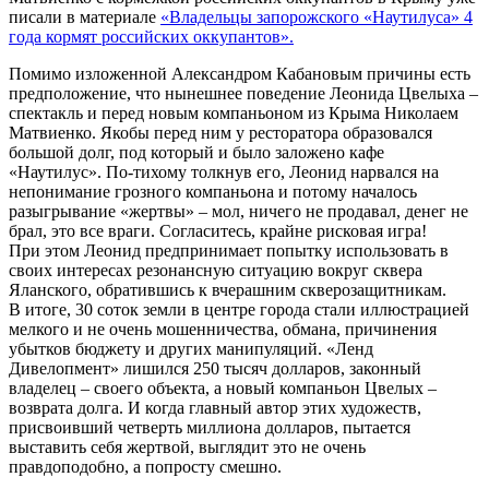
писали в материале
«Владельцы запорожского «Наутилуса» 4
года кормят российских оккупантов».
Помимо изложенной Александром Кабановым причины есть
предположение, что нынешнее поведение Леонида Цвелыха –
спектакль и перед новым компаньоном из Крыма Николаем
Матвиенко. Якобы перед ним у ресторатора образовался
большой долг, под который и было заложено кафе
«Наутилус». По-тихому толкнув его, Леонид нарвался на
непонимание грозного компаньона и потому началось
разыгрывание «жертвы» – мол, ничего не продавал, денег не
брал, это все враги. Согласитесь, крайне рисковая игра!
При этом Леонид предпринимает попытку использовать в
своих интересах резонансную ситуацию вокруг сквера
Яланского, обратившись к вчерашним скверозащитникам.
В итоге, 30 соток земли в центре города стали иллюстрацией
мелкого и не очень мошенничества, обмана, причинения
убытков бюджету и других манипуляций. «Ленд
Дивелопмент» лишился 250 тысяч долларов, законный
владелец – своего объекта, а новый компаньон Цвелых –
возврата долга. И когда главный автор этих художеств,
присвоивший четверть миллиона долларов, пытается
выставить себя жертвой, выглядит это не очень
правдоподобно, а попросту смешно.