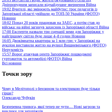
20:03
Без світла і води: жителі окупованого села під
Дніпрорудним записали відчайдушне звернення
Війна
19:02
Вчителі, які змінюють майбутнє: троє педагогів із
Запорізької області увійшли до ТОП-50 України (ФОТО)
Новини
18:02
Понад 20 років працював на ЗАЕС, а потім став до
війська: на війні загинув захисник із Запорізької області
Війна
17:00
Експерти назвали три сценарії зими для Запоріжжя: у
найгіршому світло буде лише 4–8 годин
Новини
16:05
Двокімнатна квартира за 1 млн грн: у Запоріжжі на
аукціон виставили житло на вулиці Вишневецького (ФОТО)
Нерухомість
15:57
Ворог атакував центр Запоріжжя: пошкоджені
гуртожиток та автомобілі (ФОТО)
Війна
Всі новини
Точки зору
Чому в Мелітополі з бензином та електрикою буде тільки
гірше?
Олександр Чубукін
Безперевна тривога, якої тепер не чути… Нові загрози та
виклики для запоріжців