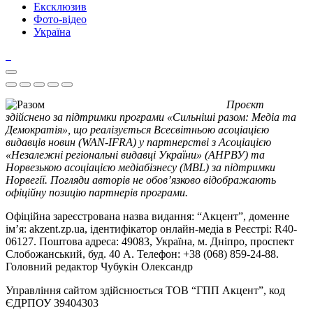
Ексклюзив
Фото-відео
Україна
Проєкт
здійснено за підтримки програми «Сильніші разом: Медіа та
Демократія», що реалізується Всесвітньою асоціацією
видавців новин (WAN-IFRA) у партнерстві з Асоціацією
«Незалежні регіональні видавці України» (АНРВУ) та
Норвезькою асоціацією медіабізнесу (MBL) за підтримки
Норвегії. Погляди авторів не обов’язково відображають
офіційну позицію партнерів програми.
Офіційна зареєстрована назва видання: “Акцент”, доменне
ім’я: akzent.zp.ua, ідентифікатор онлайн-медіа в Реєстрі: R40-
06127. Поштова адреса: 49083, Україна, м. Дніпро, проспект
Слобожанський, буд. 40 А. Телефон: +38 (068) 859-24-88.
Головний редактор Чубукін Олександр
Управління сайтом здійснюється ТОВ “ГПП Акцент”, код
ЄДРПОУ 39404303