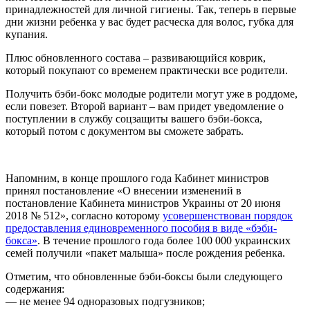
принадлежностей для личной гигиены. Так, теперь в первые
дни жизни ребенка у вас будет расческа для волос, губка для
купания.
Плюс обновленного состава – развивающийся коврик,
который покупают со временем практически все родители.
Получить бэби-бокс молодые родители могут уже в роддоме,
если повезет. Второй вариант – вам придет уведомление о
поступлении в службу соцзащиты вашего бэби-бокса,
который потом с документом вы сможете забрать.
Напомним, в конце прошлого года Кабинет министров
принял постановление «О внесении изменений в
постановление Кабинета министров Украины от 20 июня
2018 № 512», согласно которому
усовершенствован порядок
предоставления единовременного пособия в виде «бэби-
бокса»
. В течение прошлого года более 100 000 украинских
семей получили «пакет малыша» после рождения ребенка.
Отметим, что обновленные бэби-боксы были следующего
содержания:
— не менее 94 одноразовых подгузников;