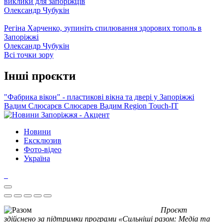
виклики для запоріжців
Олександр Чубукін
Регіна Харченко, зупиніть спилювання здорових тополь в
Запоріжжі
Олександр Чубукін
Всі точки зору
Інші проєкти
"Фабрика вікон" - пластикові вікна та двері у Запоріжжі
Вадим Слюсарєв
Слюсарев Вадим
Region
Touch-IT
Новини
Ексклюзив
Фото-відео
Україна
Проєкт
здійснено за підтримки програми «Сильніші разом: Медіа та