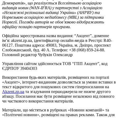
Демократія», що реалізується Всесвітньою асоціацією
видавців новин (WAN-IFRA) у партнерстві з Асоціацією
«Незалежні регіональні видавці України» (АНРВУ) та
Норвезькою асоціацією медіабізнесу (MBL) за підтримки
Норвегії. Погляди авторів не обов’язково відображають
офіційну позицію партнерів програми.
Офіційна зареєстрована назва видання: “Акцент”, доменне
ім’я: akzent.zp.ua, ідентифікатор онлайн-медіа в Реєстрі: R40-
06127. Поштова адреса: 49083, Україна, м. Дніпро, проспект
Слобожанський, буд. 40 А. Телефон: +38 (068) 859-24-88.
Головний редактор Чубукін Олександр
Управління сайтом здійснюється ТОВ “ГПП Акцент”, код
ЄДРПОУ 39404303
Використання будь-яких матеріалів, розміщених на порталі
«Акцент», інтернет-виданням дозволяється за умови вставки в
текст відкритого для пошукових систем гіперпосилання на
Akzent.zp.ua
та згадування першоджерела не нижче другого
абзацу. Посилання має бути розміщене незалежно від повного
чи часткового використання матеріалів.
Матеріали, що містяться в рубриках «Новини компаній» та
«Політичні новини», розміщені на правах реклами. Також для