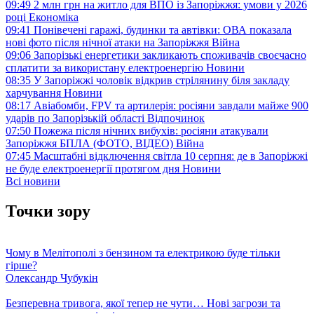
09:49
2 млн грн на житло для ВПО із Запоріжжя: умови у 2026
році
Економіка
09:41
Понівечені гаражі, будинки та автівки: ОВА показала
нові фото після нічної атаки на Запоріжжя
Війна
09:06
Запорізькі енергетики закликають споживачів своєчасно
сплатити за використану електроенергію
Новини
08:35
У Запоріжжі чоловік відкрив стрілянину біля закладу
харчування
Новини
08:17
Авіабомби, FPV та артилерія: росіяни завдали майже 900
ударів по Запорізькій області
Відпочинок
07:50
Пожежа після нічних вибухів: росіяни атакували
Запоріжжя БПЛА (ФОТО, ВІДЕО)
Війна
07:45
Масштабні відключення світла 10 серпня: де в Запоріжжі
не буде електроенергії протягом дня
Новини
Всі новини
Точки зору
Чому в Мелітополі з бензином та електрикою буде тільки
гірше?
Олександр Чубукін
Безперевна тривога, якої тепер не чути… Нові загрози та