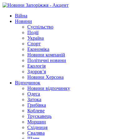
Війна
Новини
Суспільство
Події
Україна
Спорт
Економіка
Новини компаній
Політичні новини
Екологія
Здоров’я
Новини Херсона
Відпочинок
Новини відпочинку
Одеса
Затока
Грибівка
Коблеве
Трускавець
Моршин
Східниця
Свалява
Шаян