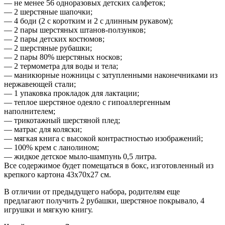
— не менее 56 одноразовых детских салфеток;
— 2 шерстяные шапочки;
— 4 боди (2 с коротким и 2 с длинным рукавом);
— 2 пары шерстяных штанов-ползунков;
— 2 пары детских костюмов;
— 2 шерстяные рубашки;
— 2 пары 80% шерстяных носков;
— 2 термометра для воды и тела;
— маникюрные ножницы с затупленными наконечниками из
нержавеющей стали;
— 1 упаковка прокладок для лактации;
— теплое шерстяное одеяло с гипоаллергенным
наполнителем;
— трикотажный шерстяной плед;
— матрас для коляски;
— мягкая книга с высокой контрастностью изображений;
— 100% крем с ланолином;
— жидкое детское мыло-шампунь 0,5 литра.
Все содержимое будет помещаться в бокс, изготовленный из
крепкого картона 43х70х27 см.
В отличии от предыдущего набора, родителям еще
предлагают получить 2 рубашки, шерстяное покрывало, 4
игрушки и мягкую книгу.