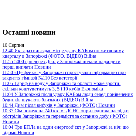
Останні новини
10 Серпня
12:40
Як зараз виглядає місце удару КАБом по житловому
кварталу в Запоріжжі (ФОТО, ВІДЕО)
Війна
11:55
5000 грн через Дію: у Запоріжжі почали надходити
перші виплати
Новини
11:50
«Це фейк»: у Запоріжжі спростували інформацію про
закриття гімназії №110
Без категорії
11:05
Тариф на воду у Запоріжжі та області може зрости:
скільки коштуватимуть 3, 5 і 10 кубів
Економіка
11:04
У Запоріжжі після удару КАБом люди серед понівечених
будинків шукають близьких (ВІДЕО)
Війна
10:44
Дим після вибухів у Запоріжжі (ФОТО)
Новини
10:37
Сім пожеж на 740 кв. м: ДСНС оприлюднила наслідки
обстрілів Запоріжжя та передмістя за останню добу (ФОТО)
Новини
10:04
Три БПЛа на один енергооб’єкт у Запоріжжі за ніч: що
відомо
Новини