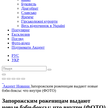
Буковель
Драгобрат
Славсько
Яремче
Гірськолижні курорти
Весь відпочинок в Україні
Популярне
Ексклюзив
Погляд
Фото-відео
Підтримати Акцент
РУС
УКР
Акцент
Новини
Запорожским роженицам выдают новые
бэби-боксы: что внутри (ФОТО)
Запорожским роженицам выдают
новые бэби-боксы: что внутри (ФОТО)