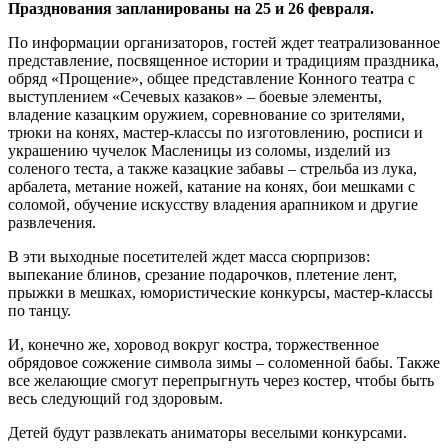
Празднования запланированы на 25 и 26 февраля.
По информации организаторов, гостей ждет театрализованное
представление, посвященное истории и традициям праздника,
обряд «Прощение», общее представление Конного театра с
выступлением «Сечевых казаков» – боевые элементы,
владение казацким оружием, соревнование со зрителями,
трюки на конях, мастер-классы по изготовлению, росписи и
украшению чучелок Масленицы из соломы, изделий из
соленого теста, а также казацкие забавы – стрельба из лука,
арбалета, метание ножей, катание на конях, бои мешками с
соломой, обучение искусству владения арапником и другие
развлечения.
В эти выходные посетителей ждет масса сюрпризов:
выпекание блинов, срезание подарочков, плетение лент,
прыжки в мешках, юмористические конкурсы, мастер-классы
по танцу.
И, конечно же, хоровод вокруг костра, торжественное
обрядовое сожжение символа зимы – соломенной бабы. Также
все желающие смогут перепрыгнуть через костер, чтобы быть
весь следующий год здоровым.
Детей будут развлекать аниматоры веселыми конкурсами.