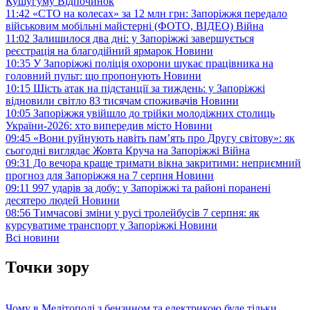
Кушугуму
Відпочинок
11:42
«СТО на колесах» за 12 млн грн: Запоріжжя передало
військовим мобільні майстерні (ФОТО, ВІДЕО)
Війна
11:02
Залишилося два дні: у Запоріжжі завершується
реєстрація на благодійний ярмарок
Новини
10:35
У Запоріжжі поліція охорони шукає працівника на
головний пульт: що пропонують
Новини
10:15
Шість атак на підстанції за тиждень: у Запоріжжі
відновили світло 83 тисячам споживачів
Новини
10:05
Запоріжжя увійшло до трійки молодіжних столиць
України-2026: хто випередив місто
Новини
09:45
«Вони руйнують навіть пам’ять про Другу світову»: як
сьогодні виглядає Жовта Круча на Запоріжжі
Війна
09:31
До вечора краще тримати вікна закритими: неприємний
прогноз для Запоріжжя на 7 серпня
Новини
09:11
997 ударів за добу: у Запоріжжі та районі поранені
десятеро людей
Новини
08:56
Тимчасові зміни у русі тролейбусів 7 серпня: як
курсуватиме транспорт у Запоріжжі
Новини
Всі новини
Точки зору
Чому в Мелітополі з бензином та електрикою буде тільки