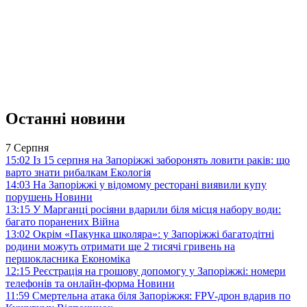
Останні новини
7 Серпня
15:02
Із 15 серпня на Запоріжжі заборонять ловити раків: що
варто знати рибалкам
Екологія
14:03
На Запоріжжі у відомому ресторані виявили купу
порушень
Новини
13:15
У Марганці росіяни вдарили біля місця набору води:
багато поранених
Війна
13:02
Окрім «Пакунка школяра»: у Запоріжжі багатодітні
родини можуть отримати ще 2 тисячі гривень на
першокласника
Економіка
12:15
Реєстрація на грошову допомогу у Запоріжжі: номери
телефонів та онлайн-форма
Новини
11:59
Смертельна атака біля Запоріжжя: FPV-дрон вдарив по