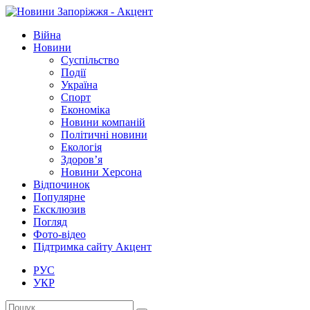
Війна
Новини
Суспільство
Події
Україна
Спорт
Економіка
Новини компаній
Політичні новини
Екологія
Здоров’я
Новини Херсона
Відпочинок
Популярне
Ексклюзив
Погляд
Фото-відео
Підтримка сайту Акцент
РУС
УКР