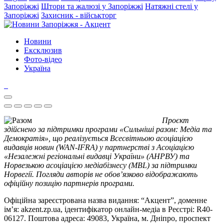
Запоріжжі
Штори та жалюзі у Запоріжжі
Натяжні стелі у
Запоріжжі
Захисник - військторг
Новини
Ексклюзив
Фото-відео
Україна
Проєкт
здійснено за підтримки програми «Сильніші разом: Медіа та
Демократія», що реалізується Всесвітньою асоціацією
видавців новин (WAN-IFRA) у партнерстві з Асоціацією
«Незалежні регіональні видавці України» (АНРВУ) та
Норвезькою асоціацією медіабізнесу (MBL) за підтримки
Норвегії. Погляди авторів не обов’язково відображають
офіційну позицію партнерів програми.
Офіційна зареєстрована назва видання: “Акцент”, доменне
ім’я: akzent.zp.ua, ідентифікатор онлайн-медіа в Реєстрі: R40-
06127. Поштова адреса: 49083, Україна, м. Дніпро, проспект