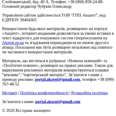
Слобожанський, буд. 40 А. Телефон: +38 (068) 859-24-88.
Головний редактор Чубукін Олександр
Управління сайтом здійснюється ТОВ “ГПП Акцент”, код
ЄДРПОУ 39404303
Використання будь-яких матеріалів, розміщених на порталі
«Акцент», інтернет-виданням дозволяється за умови вставки в
текст відкритого для пошукових систем гіперпосилання на
Akzent.zp.ua
та згадування першоджерела не нижче другого
абзацу. Посилання має бути розміщене незалежно від повного
чи часткового використання матеріалів.
Матеріали, що містяться в рубриках «Новини компаній» та
«Політичні новини», розміщені на правах реклами. Також для
маркування рекламних матеріалів використвуються плашки
“реклама”, “партнерський матеріал”. Зв’язатися з нами з
приводу реклами:
portal.akzent@gmail.com
, телефон +38 (099)
767-48-52
Медіакіт
|
Політика конфіденційності
|
Редакційна політика
Зв’язатися з нами:
portal.akzent@gmail.com
© 2026 Всі права захищено