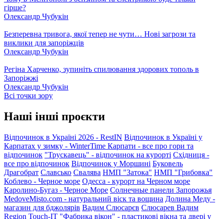
гірше?
Олександр Чубукін
Безперевна тривога, якої тепер не чути… Нові загрози та
виклики для запоріжців
Олександр Чубукін
Регіна Харченко, зупиніть спилювання здорових тополь в
Запоріжжі
Олександр Чубукін
Всі точки зору
Наші інші проєкти
Відпочинок в Україні 2026 - RestIN
Відпочинок в Україні у
Карпатах у зимку - WinterTime
Карпати - все про гори та
відпочинок
"Трускавець" - відпочинок на курорті
Східниця -
все про відпочинок
Відпочинок у Моршині
Буковель
Драгобрат
Славсько
Свалява
НМП "Затока"
НМП "Грибовка"
Коблево - Черное море
Одесса - курорт на Черном море
Каролино-Бугаз - Черное Море
Солнечные панели Запорожья
MedoveMisto.com - натуральний віск та вощина
Долина Меду -
магазин для бджолярів
Вадим Слюсарєв
Слюсарев Вадим
Region
Touch-IT
"Фабрика вікон" - пластикові вікна та двері у