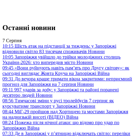
Останні новини
7 Серпня
10:15
Шість атак на підстанції за тиждень: у Запоріжжі
відновили світло 83 тисячам споживачів
Новини
10:05
Запоріжжя увійшло до трійки молодіжних столиць
України-2026: хто випередив місто
Новини
09:45
«Вони руйнують навіть пам’ять про Другу світову»: як
сьогодні виглядає Жовта Круча на Запоріжжі
Війна
09:31
До вечора краще тримати вікна закритими: неприємний
прогноз для Запоріжжя на 7 серпня
Новини
09:11
997 ударів за добу: у Запоріжжі та районі поранені
десятеро людей
Новини
08:56
Тимчасові зміни у русі тролейбусів 7 серпня: як
курсуватиме транспорт у Запоріжжі
Новини
08:44
МіГ-29 пройшов над Хортицею та мостами Запоріжжя
на наднизькій висоті (ВІДЕО)
Війна
08:24
Пожежа після нічної атаки: що відомо про удар по
Запоріжжю
Війна
07:33
Де в Запоріжжі у п’ятницю відключать світло: переліки