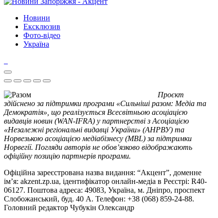
Новини
Ексклюзив
Фото-відео
Україна
Проєкт
здійснено за підтримки програми «Сильніші разом: Медіа та
Демократія», що реалізується Всесвітньою асоціацією
видавців новин (WAN-IFRA) у партнерстві з Асоціацією
«Незалежні регіональні видавці України» (АНРВУ) та
Норвезькою асоціацією медіабізнесу (MBL) за підтримки
Норвегії. Погляди авторів не обов’язково відображають
офіційну позицію партнерів програми.
Офіційна зареєстрована назва видання: “Акцент”, доменне
ім’я: akzent.zp.ua, ідентифікатор онлайн-медіа в Реєстрі: R40-
06127. Поштова адреса: 49083, Україна, м. Дніпро, проспект
Слобожанський, буд. 40 А. Телефон: +38 (068) 859-24-88.
Головний редактор Чубукін Олександр