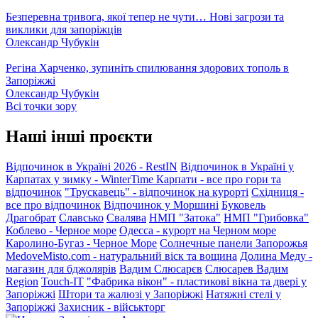
Безперевна тривога, якої тепер не чути… Нові загрози та
виклики для запоріжців
Олександр Чубукін
Регіна Харченко, зупиніть спилювання здорових тополь в
Запоріжжі
Олександр Чубукін
Всі точки зору
Наші інші проєкти
Відпочинок в Україні 2026 - RestIN
Відпочинок в Україні у
Карпатах у зимку - WinterTime
Карпати - все про гори та
відпочинок
"Трускавець" - відпочинок на курорті
Східниця -
все про відпочинок
Відпочинок у Моршині
Буковель
Драгобрат
Славсько
Свалява
НМП "Затока"
НМП "Грибовка"
Коблево - Черное море
Одесса - курорт на Черном море
Каролино-Бугаз - Черное Море
Солнечные панели Запорожья
MedoveMisto.com - натуральний віск та вощина
Долина Меду -
магазин для бджолярів
Вадим Слюсарєв
Слюсарев Вадим
Region
Touch-IT
"Фабрика вікон" - пластикові вікна та двері у
Запоріжжі
Штори та жалюзі у Запоріжжі
Натяжні стелі у
Запоріжжі
Захисник - військторг