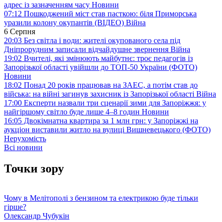
адрес із зазначенням часу
Новини
07:12
Пошкоджений міст став пасткою: біля Приморська
уразили колону окупантів (ВІДЕО)
Війна
6 Серпня
20:03
Без світла і води: жителі окупованого села під
Дніпрорудним записали відчайдушне звернення
Війна
19:02
Вчителі, які змінюють майбутнє: троє педагогів із
Запорізької області увійшли до ТОП-50 України (ФОТО)
Новини
18:02
Понад 20 років працював на ЗАЕС, а потім став до
війська: на війні загинув захисник із Запорізької області
Війна
17:00
Експерти назвали три сценарії зими для Запоріжжя: у
найгіршому світло буде лише 4–8 годин
Новини
16:05
Двокімнатна квартира за 1 млн грн: у Запоріжжі на
аукціон виставили житло на вулиці Вишневецького (ФОТО)
Нерухомість
Всі новини
Точки зору
Чому в Мелітополі з бензином та електрикою буде тільки
гірше?
Олександр Чубукін