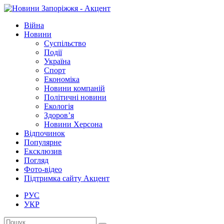
Війна
Новини
Суспільство
Події
Україна
Спорт
Економіка
Новини компаній
Політичні новини
Екологія
Здоров’я
Новини Херсона
Відпочинок
Популярне
Ексклюзив
Погляд
Фото-відео
Підтримка сайту Акцент
РУС
УКР