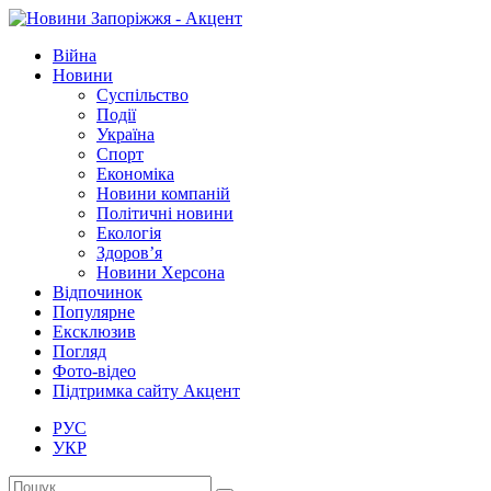
Війна
Новини
Суспільство
Події
Україна
Спорт
Економіка
Новини компаній
Політичні новини
Екологія
Здоров’я
Новини Херсона
Відпочинок
Популярне
Ексклюзив
Погляд
Фото-відео
Підтримка сайту Акцент
РУС
УКР