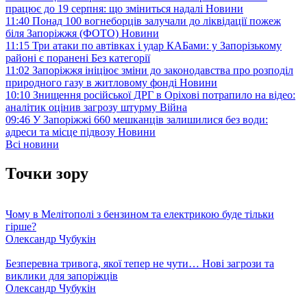
працює до 19 серпня: що зміниться надалі
Новини
11:40
Понад 100 вогнеборців залучали до ліквідації пожеж
біля Запоріжжя (ФОТО)
Новини
11:15
Три атаки по автівках і удар КАБами: у Запорізькому
районі є поранені
Без категорії
11:02
Запоріжжя ініціює зміни до законодавства про розподіл
природного газу в житловому фонді
Новини
10:10
Знищення російської ДРГ в Оріхові потрапило на відео:
аналітик оцінив загрозу штурму
Війна
09:46
У Запоріжжі 660 мешканців залишилися без води:
адреси та місце підвозу
Новини
Всі новини
Точки зору
Чому в Мелітополі з бензином та електрикою буде тільки
гірше?
Олександр Чубукін
Безперевна тривога, якої тепер не чути… Нові загрози та
виклики для запоріжців
Олександр Чубукін