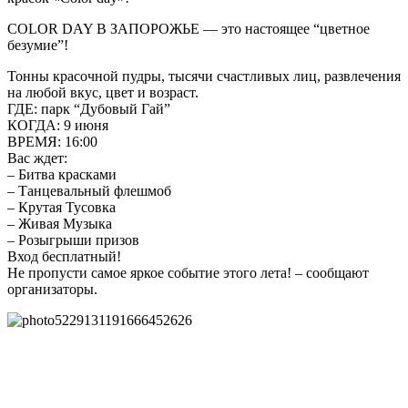
COLOR DAY В ЗАПОРОЖЬЕ — это настоящее “цветное
безумие”!
Тонны красочной пудры, тысячи счастливых лиц, развлечения
на любой вкус, цвет и возраст.
ГДЕ: парк “Дубовый Гай”
КОГДА: 9 июня
ВРЕМЯ: 16:00
Вас ждет:
– Битва красками
– Танцевальный флешмоб
– Крутая Тусовка
– Живая Музыка
– Розыгрыши призов
Вход бесплатный!
Не пропусти самое яркое событие этого лета! – сообщают
организаторы.