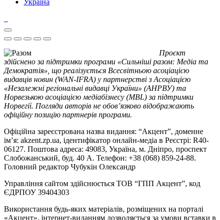
Україна
Проєкт
здійснено за підтримки програми «Сильніші разом: Медіа та
Демократія», що реалізується Всесвітньою асоціацією
видавців новин (WAN-IFRA) у партнерстві з Асоціацією
«Незалежні регіональні видавці України» (АНРВУ) та
Норвезькою асоціацією медіабізнесу (MBL) за підтримки
Норвегії. Погляди авторів не обов’язково відображають
офіційну позицію партнерів програми.
Офіційна зареєстрована назва видання: “Акцент”, доменне
ім’я: akzent.zp.ua, ідентифікатор онлайн-медіа в Реєстрі: R40-
06127. Поштова адреса: 49083, Україна, м. Дніпро, проспект
Слобожанський, буд. 40 А. Телефон: +38 (068) 859-24-88.
Головний редактор Чубукін Олександр
Управління сайтом здійснюється ТОВ “ГПП Акцент”, код
ЄДРПОУ 39404303
Використання будь-яких матеріалів, розміщених на порталі
«Акцент», інтернет-виданням дозволяється за умови вставки в