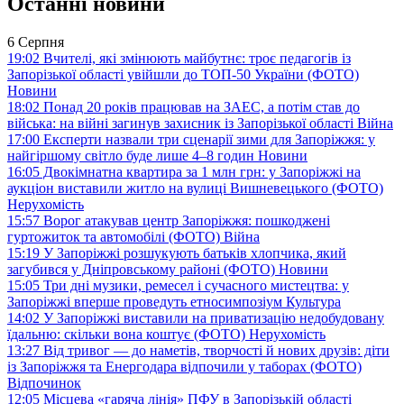
Останні новини
6 Серпня
19:02
Вчителі, які змінюють майбутнє: троє педагогів із
Запорізької області увійшли до ТОП-50 України (ФОТО)
Новини
18:02
Понад 20 років працював на ЗАЕС, а потім став до
війська: на війні загинув захисник із Запорізької області
Війна
17:00
Експерти назвали три сценарії зими для Запоріжжя: у
найгіршому світло буде лише 4–8 годин
Новини
16:05
Двокімнатна квартира за 1 млн грн: у Запоріжжі на
аукціон виставили житло на вулиці Вишневецького (ФОТО)
Нерухомість
15:57
Ворог атакував центр Запоріжжя: пошкоджені
гуртожиток та автомобілі (ФОТО)
Війна
15:19
У Запоріжжі розшукують батьків хлопчика, який
загубився у Дніпровському районі (ФОТО)
Новини
15:05
Три дні музики, ремесел і сучасного мистецтва: у
Запоріжжі вперше проведуть етносимпозіум
Культура
14:02
У Запоріжжі виставили на приватизацію недобудовану
їдальню: скільки вона коштує (ФОТО)
Нерухомість
13:27
Від тривог — до наметів, творчості й нових друзів: діти
із Запоріжжя та Енергодара відпочили у таборах (ФОТО)
Відпочинок
12:05
Місцева «гаряча лінія» ПФУ в Запорізькій області