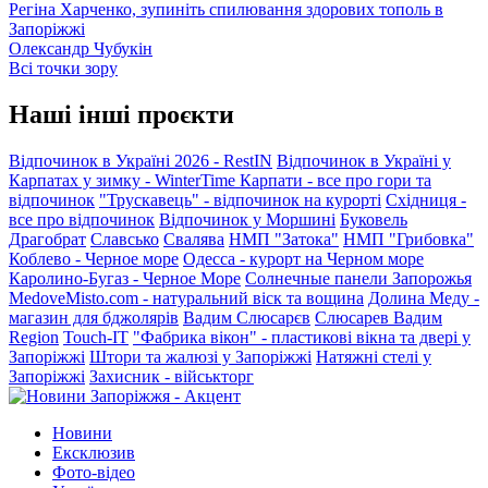
Регіна Харченко, зупиніть спилювання здорових тополь в
Запоріжжі
Олександр Чубукін
Всі точки зору
Наші інші проєкти
Відпочинок в Україні 2026 - RestIN
Відпочинок в Україні у
Карпатах у зимку - WinterTime
Карпати - все про гори та
відпочинок
"Трускавець" - відпочинок на курорті
Східниця -
все про відпочинок
Відпочинок у Моршині
Буковель
Драгобрат
Славсько
Свалява
НМП "Затока"
НМП "Грибовка"
Коблево - Черное море
Одесса - курорт на Черном море
Каролино-Бугаз - Черное Море
Солнечные панели Запорожья
MedoveMisto.com - натуральний віск та вощина
Долина Меду -
магазин для бджолярів
Вадим Слюсарєв
Слюсарев Вадим
Region
Touch-IT
"Фабрика вікон" - пластикові вікна та двері у
Запоріжжі
Штори та жалюзі у Запоріжжі
Натяжні стелі у
Запоріжжі
Захисник - військторг
Новини
Ексклюзив
Фото-відео