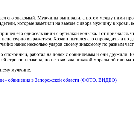
ашел его знакомый. Мужчины выпивали, а потом между ними прои
етели, которые заметили на выезде с двора мужчину в крови, 
 пришел его односельчанин с бутылкой коньяка. Тот признался, 
ал нецензурно выражаться. Хозяин пытался его спровадить, а во д
учайно нанес несколько ударов своему знакомому по разным частя
но спокойный, работал на полях с обвиняемым и они дружили. Б
сей строгости закона, но не заявляла никакой моральной или ма
тнему мужчине.
ение» обвинения в Запорожской области (ФОТО, ВИДЕО)