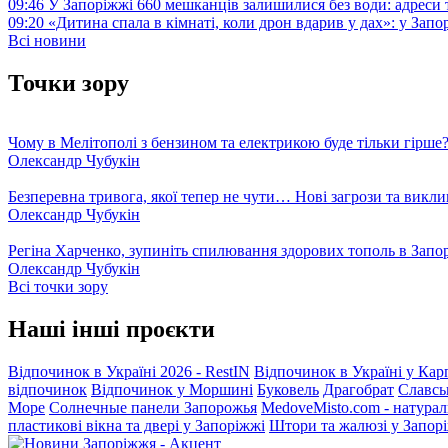
09:46
У Запоріжжі 660 мешканців залишилися без води: адреси 
09:20
«Дитина спала в кімнаті, коли дрон вдарив у дах»: у Зап
Всі новини
Точки зору
Чому в Мелітополі з бензином та електрикою буде тільки гірше
Олександр Чубукін
Безперевна тривога, якої тепер не чути… Нові загрози та викли
Олександр Чубукін
Регіна Харченко, зупиніть спилювання здорових тополь в Запо
Олександр Чубукін
Всі точки зору
Наші інші проєкти
Відпочинок в Україні 2026 - RestIN
Відпочинок в Україні у Кар
відпочинок
Відпочинок у Моршині
Буковель
Драгобрат
Славсь
Море
Солнечные панели Запорожья
MedoveMisto.com - натурал
пластикові вікна та двері у Запоріжжі
Штори та жалюзі у Запор