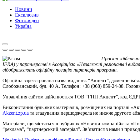
Новини
Ексклюзив
Фото-відео
Україна
Проєкт здійснено
IFRA) у партнерстві з Асоціацією «Незалежні регіональні видав
відображають офіційну позицію партнерів програми.
Офіційна зареєстрована назва видання: “Акцент”, доменне ім’я: 
Слобожанський, буд. 40 А. Телефон: +38 (068) 859-24-88. Голо
Управління сайтом здійснюється ТОВ “ГПП Акцент”, код ЄД
Використання будь-яких матеріалів, розміщених на порталі «Ак
Akzent.zp.ua
та згадування першоджерела не нижче другого абза
Матеріали, що містяться в рубриках «Новини компаній» та «По
“реклама”, “партнерський матеріал”. Зв’язатися з нами з приво
Медіакіт
|
Політика конфіденційності
|
Редакційна політика