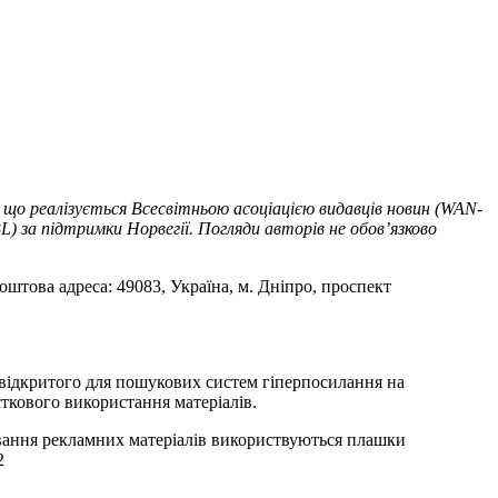
 що реалізується Всесвітньою асоціацією видавців новин (WAN-
) за підтримки Норвегії. Погляди авторів не обов’язково
оштова адреса: 49083, Україна, м. Дніпро, проспект
т відкритого для пошукових систем гіперпосилання на
ткового використання матеріалів.
ування рекламних матеріалів використвуються плашки
2