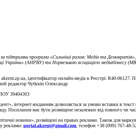
 за підтримки програми «Сильніші разом: Медіа та Демократія»,
ці України» (АНРВУ) та Норвезькою асоціацією медіабізнесу (MBL
akzent.zp.ua, ідентифікатор онлайн-медіа в Реєстрі: R40-06127. П
вний редактор Чубукін Олександр
РПОУ 39404303
цент», інтернет-виданням дозволяється за умови вставки в текс
цу. Посилання має бути розміщене незалежно від повного чи час
літичні новини», розміщені на правах реклами. Також для марк
ду реклами:
portal.akzent@gmail.com
, телефон +38 (099) 767-48-5