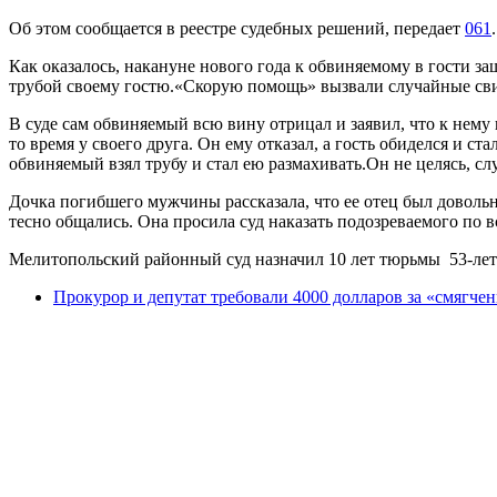
Об этом сообщается в реестре судебных решений, передает
061
.
Как оказалось, накануне нового года к обвиняемому в гости з
трубой своему гостю.«Скорую помощь» вызвали случайные свид
В суде сам обвиняемый всю вину отрицал и заявил, что к нему
то время у своего друга. Он ему отказал, а гость обиделся и ст
обвиняемый взял трубу и стал ею размахивать.Он не целясь, сл
Дочка погибшего мужчины рассказала, что ее отец был доволь
тесно общались. Она просила суд наказать подозреваемого по в
Мелитопольский районный суд назначил 10 лет тюрьмы 53-ле
Прокурор и депутат требовали 4000 долларов за «смягч