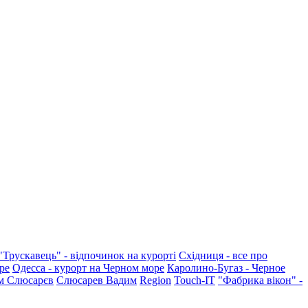
"Трускавець" - відпочинок на курорті
Східниця - все про
ре
Одесса - курорт на Черном море
Каролино-Бугаз - Черное
м Слюсарєв
Слюсарев Вадим
Region
Touch-IT
"Фабрика вікон" -