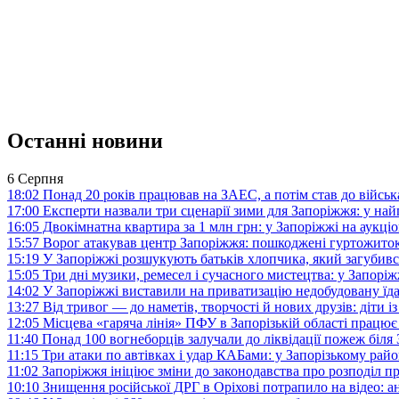
Останні новини
6 Серпня
18:02
Понад 20 років працював на ЗАЕС, а потім став до війська:
17:00
Експерти назвали три сценарії зими для Запоріжжя: у на
16:05
Двокімнатна квартира за 1 млн грн: у Запоріжжі на аук
15:57
Ворог атакував центр Запоріжжя: пошкоджені гуртожито
15:19
У Запоріжжі розшукують батьків хлопчика, який загубив
15:05
Три дні музики, ремесел і сучасного мистецтва: у Запор
14:02
У Запоріжжі виставили на приватизацію недобудовану їд
13:27
Від тривог — до наметів, творчості й нових друзів: діти
12:05
Місцева «гаряча лінія» ПФУ в Запорізькій області працює 
11:40
Понад 100 вогнеборців залучали до ліквідації пожеж біл
11:15
Три атаки по автівках і удар КАБами: у Запорізькому райо
11:02
Запоріжжя ініціює зміни до законодавства про розподіл 
10:10
Знищення російської ДРГ в Оріхові потрапило на відео: а