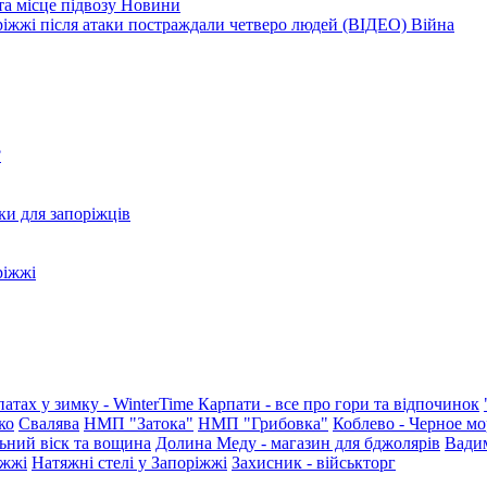
та місце підвозу
Новини
оріжжі після атаки постраждали четверо людей (ВІДЕО)
Війна
?
ки для запоріжців
ріжжі
патах у зимку - WinterTime
Карпати - все про гори та відпочинок
ко
Свалява
НМП "Затока"
НМП "Грибовка"
Коблево - Черное мо
ьний віск та вощина
Долина Меду - магазин для бджолярів
Вади
іжжі
Натяжні стелі у Запоріжжі
Захисник - військторг