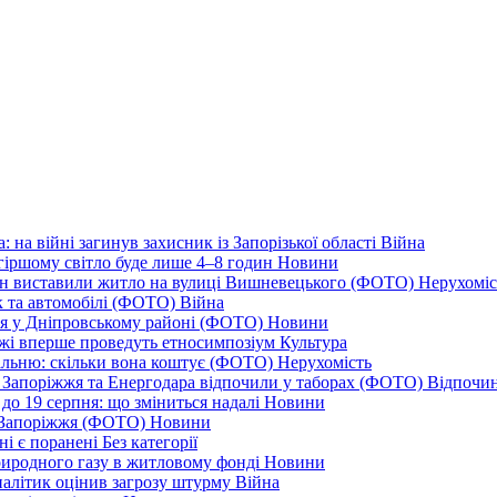
 на війні загинув захисник із Запорізької області
Війна
йгіршому світло буде лише 4–8 годин
Новини
ціон виставили житло на вулиці Вишневецького (ФОТО)
Нерухоміс
к та автомобілі (ФОТО)
Війна
ся у Дніпровському районі (ФОТО)
Новини
іжжі вперше проведуть етносимпозіум
Культура
альню: скільки вона коштує (ФОТО)
Нерухомість
 із Запоріжжя та Енергодара відпочили у таборах (ФОТО)
Відпочи
до 19 серпня: що зміниться надалі
Новини
я Запоріжжя (ФОТО)
Новини
ні є поранені
Без категорії
природного газу в житловому фонді
Новини
налітик оцінив загрозу штурму
Війна