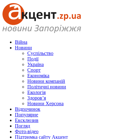
Війна
Новини
Суспільство
Події
Україна
Спорт
Економіка
Новини компаній
Політичні новини
Екологія
Здоров’я
Новини Херсона
Відпочинок
Популярне
Ексклюзив
Погляд
Фото-відео
Підтримка сайту Акцент