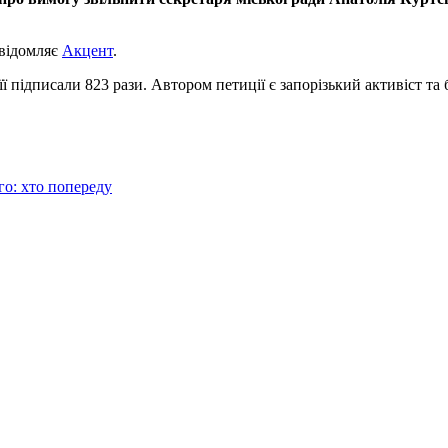
овідомляє
Акцент
.
і її підписали 823 рази. Автором петиції є запорізький активіст 
го: хто попереду