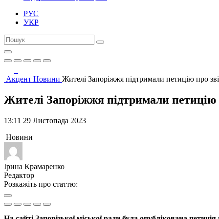
РУС
УКР
Акцент
Новини
Жителі Запоріжжя підтримали петицію про зв
Жителі Запоріжжя підтримали петицію 
13:11 29 Листопада 2023
Новини
Ірина Крамаренко
Редактор
Розкажіть про статтю:
На сайті Запорізької міської ради була опублікована петиці