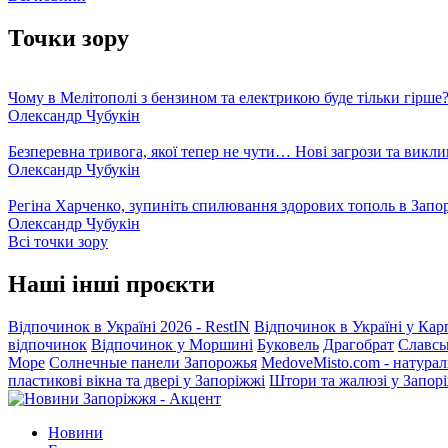
Точки зору
Чому в Мелітополі з бензином та електрикою буде тільки гірше
Олександр Чубукін
Безперевна тривога, якої тепер не чути… Нові загрози та викли
Олександр Чубукін
Регіна Харченко, зупиніть спилювання здорових тополь в Запо
Олександр Чубукін
Всі точки зору
Наші інші проєкти
Відпочинок в Україні 2026 - RestIN
Відпочинок в Україні у Кар
відпочинок
Відпочинок у Моршині
Буковель
Драгобрат
Славсь
Море
Солнечные панели Запорожья
MedoveMisto.com - натурал
пластикові вікна та двері у Запоріжжі
Штори та жалюзі у Запор
Новини