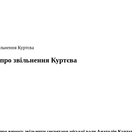
ільнення Куртєва
про звільнення Куртєва
я про вимогу звільнити секретаря міської ради Анатолія Курт