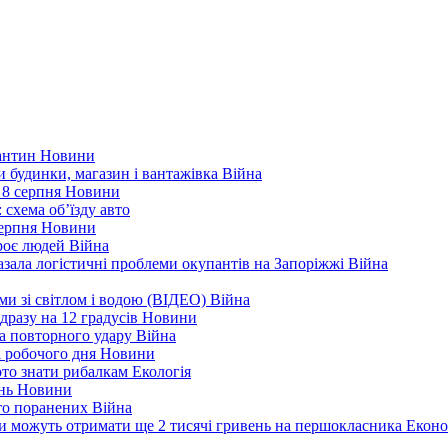
рантин
Новини
ли будинки, магазин і вантажівка
Війна
 8 серпня
Новини
 схема об’їзду
авто
серпня
Новини
троє людей
Війна
зала логістичні проблеми окупантів на Запоріжжі
Війна
еми зі світлом і водою (ВІДЕО)
Війна
дразу на 12 градусів
Новини
а повторного удару
Війна
і робочого дня
Новини
арто знати рибалкам
Екологія
ень
Новини
ато поранених
Війна
ни можуть отримати ще 2 тисячі гривень на першокласника
Еконо