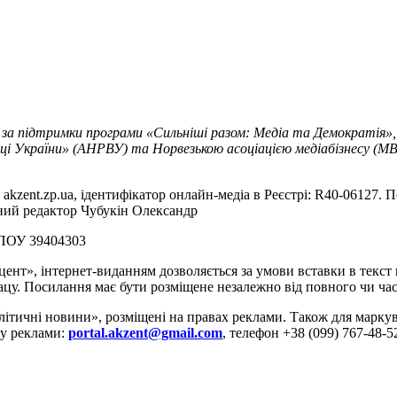
 за підтримки програми «Сильніші разом: Медіа та Демократія»,
ці України» (АНРВУ) та Норвезькою асоціацією медіабізнесу (MBL
akzent.zp.ua, ідентифікатор онлайн-медіа в Реєстрі: R40-06127. П
вний редактор Чубукін Олександр
РПОУ 39404303
цент», інтернет-виданням дозволяється за умови вставки в текс
цу. Посилання має бути розміщене незалежно від повного чи час
літичні новини», розміщені на правах реклами. Також для марк
ду реклами:
portal.akzent@gmail.com
, телефон +38 (099) 767-48-5