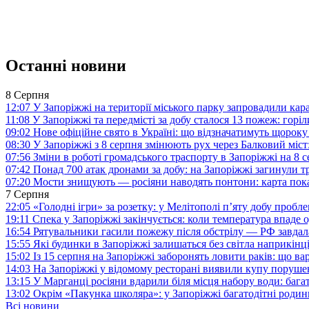
Останні новини
8 Серпня
12:07
У Запоріжжі на території міського парку запровадили ка
11:08
У Запоріжжі та передмісті за добу сталося 13 пожеж: горі
09:02
Нове офіційне свято в Україні: що відзначатимуть щороку
08:30
У Запоріжжі з 8 серпня змінюють рух через Балковий міст:
07:56
Зміни в роботі громадського траспорту в Запоріжжі на 8 
07:42
Понад 700 атак дронами за добу: на Запоріжжі загинули 
07:20
Мости знищують — росіяни наводять понтони: карта пока
7 Серпня
22:05
«Голодні ігри» за розетку: у Мелітополі п’яту добу пробл
19:11
Спека у Запоріжжі закінчується: коли температура впаде о
16:54
Рятувальники гасили пожежу після обстрілу — РФ завдал
15:55
Які будинки в Запоріжжі залишаться без світла наприкінц
15:02
Із 15 серпня на Запоріжжі заборонять ловити раків: що в
14:03
На Запоріжжі у відомому ресторані виявили купу поруш
13:15
У Марганці росіяни вдарили біля місця набору води: баг
13:02
Окрім «Пакунка школяра»: у Запоріжжі багатодітні роди
Всі новини