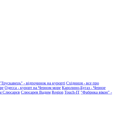
"Трускавець" - відпочинок на курорті
Східниця - все про
ре
Одесса - курорт на Черном море
Каролино-Бугаз - Черное
м Слюсарєв
Слюсарев Вадим
Region
Touch-IT
"Фабрика вікон" -