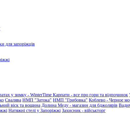
?
ки для запоріжців
ріжжі
патах у зимку - WinterTime
Карпати - все про гори та відпочинок
ко
Свалява
НМП "Затока"
НМП "Грибовка"
Коблево - Черное мо
ьний віск та вощина
Долина Меду - магазин для бджолярів
Вади
іжжі
Натяжні стелі у Запоріжжі
Захисник - військторг