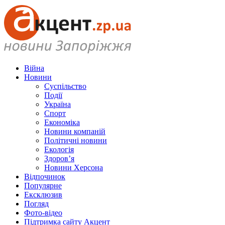
Війна
Новини
Суспільство
Події
Україна
Спорт
Економіка
Новини компаній
Політичні новини
Екологія
Здоров’я
Новини Херсона
Відпочинок
Популярне
Ексклюзив
Погляд
Фото-відео
Підтримка сайту Акцент