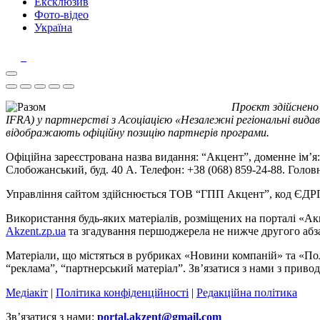
Ексклюзив
Фото-відео
Україна
Проєкт здійснено
IFRA) у партнерстві з Асоціацією «Незалежні регіональні видав
відображають офіційну позицію партнерів програми.
Офіційна зареєстрована назва видання: “Акцент”, доменне ім’я: 
Слобожанський, буд. 40 А. Телефон: +38 (068) 859-24-88. Голо
Управління сайтом здійснюється ТОВ “ГПП Акцент”, код ЄД
Використання будь-яких матеріалів, розміщених на порталі «Ак
Akzent.zp.ua
та згадування першоджерела не нижче другого абза
Матеріали, що містяться в рубриках «Новини компаній» та «По
“реклама”, “партнерський матеріал”. Зв’язатися з нами з приво
Медіакіт
|
Політика конфіденційності
|
Редакційна політика
Зв’язатися з нами:
portal.akzent@gmail.com