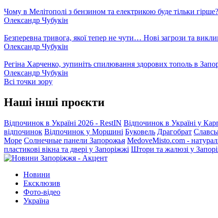
Чому в Мелітополі з бензином та електрикою буде тільки гірше
Олександр Чубукін
Безперевна тривога, якої тепер не чути… Нові загрози та викли
Олександр Чубукін
Регіна Харченко, зупиніть спилювання здорових тополь в Запо
Олександр Чубукін
Всі точки зору
Наші інші проєкти
Відпочинок в Україні 2026 - RestIN
Відпочинок в Україні у Кар
відпочинок
Відпочинок у Моршині
Буковель
Драгобрат
Славсь
Море
Солнечные панели Запорожья
MedoveMisto.com - натурал
пластикові вікна та двері у Запоріжжі
Штори та жалюзі у Запор
Новини
Ексклюзив
Фото-відео
Україна