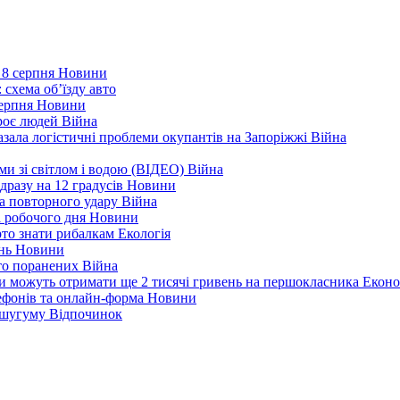
 8 серпня
Новини
 схема об’їзду
авто
серпня
Новини
троє людей
Війна
зала логістичні проблеми окупантів на Запоріжжі
Війна
еми зі світлом і водою (ВІДЕО)
Війна
дразу на 12 градусів
Новини
а повторного удару
Війна
і робочого дня
Новини
арто знати рибалкам
Екологія
ень
Новини
ато поранених
Війна
ни можуть отримати ще 2 тисячі гривень на першокласника
Еконо
лефонів та онлайн-форма
Новини
Кушугуму
Відпочинок