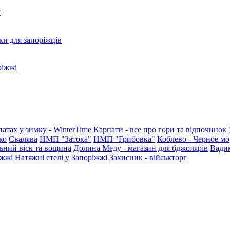
?
ки для запоріжців
ріжжі
патах у зимку - WinterTime
Карпати - все про гори та відпочинок
ко
Свалява
НМП "Затока"
НМП "Грибовка"
Коблево - Черное мо
ьний віск та вощина
Долина Меду - магазин для бджолярів
Вади
іжжі
Натяжні стелі у Запоріжжі
Захисник - військторг