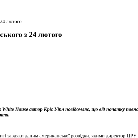
 24 лютого
ського з 24 лютого
den’s White House автор Кріс Уіпл повідомляє, що від початку п
ття.
иті завдяки даним американської розвідки, якими директор ЦРУ Б