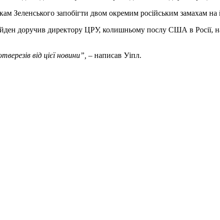
кам Зеленського запобігти двом окремим російським замахам на 
айден доручив директору ЦРУ, колишньому послу США в Росії, на
тверезів від цієї новини”,
– написав Уіпл.