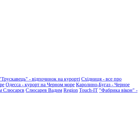
"Трускавець" - відпочинок на курорті
Східниця - все про
ре
Одесса - курорт на Черном море
Каролино-Бугаз - Черное
м Слюсарєв
Слюсарев Вадим
Region
Touch-IT
"Фабрика вікон" -