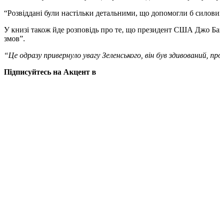
“Розвіддані були настільки детальними, що допомогли б силови
У книзі також йде розповідь про те, що президент США Джо Б
змов”.
“Це одразу привернуло увагу Зеленського, він був здивований, про
Підписуйтесь на Акцент в