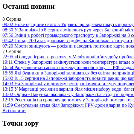
Останні новини
8 Серпня
09:02
Нове офіційне свято в Україні: що відзначатимуть щороку
08:30
У Запоріжжі з 8 серпня змінюють рух через Балковий міст:
07:56
Зміни в роботі громадського траспорту в Запоріжжі на 8 
07:42
Понад 700 атак дронами за добу: на Запоріжжі загинули 
07:20
Мости знищують — росіяни наводять понтони: карта пока
7 Серпня
22:05
«Голодні ігри» за розетку: у Мелітополі п’яту добу пробл
19:11
Спека у Запоріжжі закінчується: коли температура впаде о
16:54
Рятувальники гасили пожежу після обстрілу — РФ завдал
15:55
Які будинки в Запоріжжі залишаться без світла наприкінц
15:02
Із 15 серпня на Запоріжжі заборонять ловити раків: що в
14:03
На Запоріжжі у відомому ресторані виявили купу поруш
13:15
У Марганці росіяни вдарили біля місця набору води: баг
13:02
Окрім «Пакунка школяра»: у Запоріжжі багатодітні роди
12:15
Реєстрація на грошову допомогу у Запоріжжі: номери те
11:59
Смертельна атака біля Запоріжжя: FPV-дрон вдарив по 
Всі новини
Точки зору