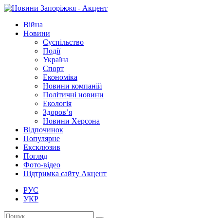
Війна
Новини
Суспільство
Події
Україна
Спорт
Економіка
Новини компаній
Політичні новини
Екологія
Здоров’я
Новини Херсона
Відпочинок
Популярне
Ексклюзив
Погляд
Фото-відео
Підтримка сайту Акцент
РУС
УКР