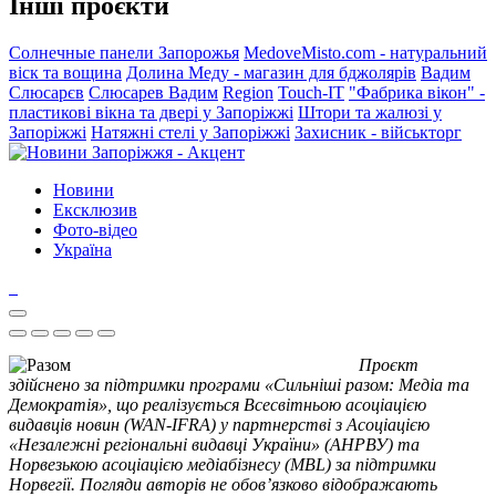
Інші проєкти
Солнечные панели Запорожья
MedoveMisto.com - натуральний
віск та вощина
Долина Меду - магазин для бджолярів
Вадим
Слюсарєв
Слюсарев Вадим
Region
Touch-IT
"Фабрика вікон" -
пластикові вікна та двері у Запоріжжі
Штори та жалюзі у
Запоріжжі
Натяжні стелі у Запоріжжі
Захисник - військторг
Новини
Ексклюзив
Фото-відео
Україна
Проєкт
здійснено за підтримки програми «Сильніші разом: Медіа та
Демократія», що реалізується Всесвітньою асоціацією
видавців новин (WAN-IFRA) у партнерстві з Асоціацією
«Незалежні регіональні видавці України» (АНРВУ) та
Норвезькою асоціацією медіабізнесу (MBL) за підтримки
Норвегії. Погляди авторів не обов’язково відображають