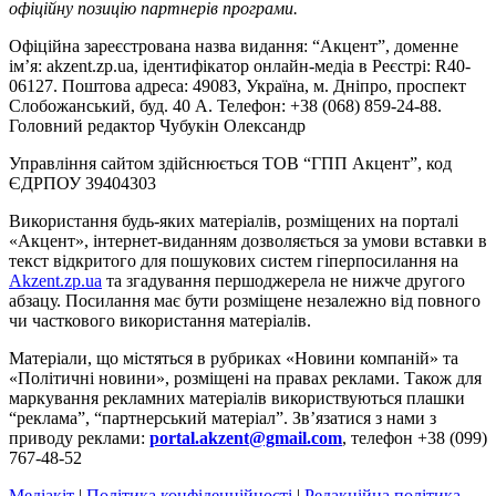
офіційну позицію партнерів програми.
Офіційна зареєстрована назва видання: “Акцент”, доменне
ім’я: akzent.zp.ua, ідентифікатор онлайн-медіа в Реєстрі: R40-
06127. Поштова адреса: 49083, Україна, м. Дніпро, проспект
Слобожанський, буд. 40 А. Телефон: +38 (068) 859-24-88.
Головний редактор Чубукін Олександр
Управління сайтом здійснюється ТОВ “ГПП Акцент”, код
ЄДРПОУ 39404303
Використання будь-яких матеріалів, розміщених на порталі
«Акцент», інтернет-виданням дозволяється за умови вставки в
текст відкритого для пошукових систем гіперпосилання на
Akzent.zp.ua
та згадування першоджерела не нижче другого
абзацу. Посилання має бути розміщене незалежно від повного
чи часткового використання матеріалів.
Матеріали, що містяться в рубриках «Новини компаній» та
«Політичні новини», розміщені на правах реклами. Також для
маркування рекламних матеріалів використвуються плашки
“реклама”, “партнерський матеріал”. Зв’язатися з нами з
приводу реклами:
portal.akzent@gmail.com
, телефон +38 (099)
767-48-52
Медіакіт
|
Політика конфіденційності
|
Редакційна політика