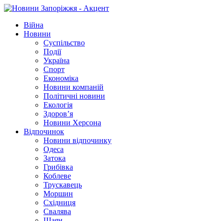
Війна
Новини
Суспільство
Події
Україна
Спорт
Економіка
Новини компаній
Політичні новини
Екологія
Здоров’я
Новини Херсона
Відпочинок
Новини відпочинку
Одеса
Затока
Грибівка
Коблеве
Трускавець
Моршин
Східниця
Свалява
Шаян