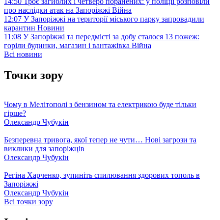
14:50
Троє загиблих і четверо поранених: у поліції розповіли
про наслідки атак на Запоріжжі
Війна
12:07
У Запоріжжі на території міського парку запровадили
карантин
Новини
11:08
У Запоріжжі та передмісті за добу сталося 13 пожеж:
горіли будинки, магазин і вантажівка
Війна
Всі новини
Точки зору
Чому в Мелітополі з бензином та електрикою буде тільки
гірше?
Олександр Чубукін
Безперевна тривога, якої тепер не чути… Нові загрози та
виклики для запоріжців
Олександр Чубукін
Регіна Харченко, зупиніть спилювання здорових тополь в
Запоріжжі
Олександр Чубукін
Всі точки зору