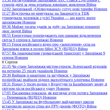
13:30
На окупованій Запорізькій АЕС стався 25-й блекаут:
станція двічі за день втрачала зовнішнє живлення
Війна
12:02
Запорізький «Облводоканал» готує нові тарифи
Новини
11:27
Відстрочка не врятувала: на Закарпатті в ТЦК
утримували чоловіків з усієї України — що варто знати
запоріжцям
Новини
09:36
Майже тисяча ударів за добу: на Запоріжжі поранені
двоє людей
Війна
08:55
Енергетики попереджають про ранкове відключення
світла 9 серпня в Запоріжжі
Новини
08:15
Героя російського відео про «захоплення» села на
Запоріжжі взяли в полон бійці ЗСУ (ВІДЕО)
Війна
07:57
Як працюватиме громадський транспорт у Запоріжжі 9
серпня
Новини
8 Серпня
21:35
Чи стане Запоріжжя містом-героєм: Зеленський відповів
на петицію 25 тисяч українців
Новини
20:30
Вийшов із квартири та загубився: у Запоріжжі
поліцейські знайшли рідних малолітнього хлопчика
Новини
18:31
Понад 5 тисяч родин у Кушугумі та Балабиному знову зі
світлом після російського удару
Новини
17:05
Пасажирка показала, як виглядає купе потяга Запоріжжя
— Перемишль (ВІДЕО)
Новини
15:45
У Запоріжжі на футбольному майданчику школи
встановили захисні сітки від FPV-дронів (ФОТО)
Війна