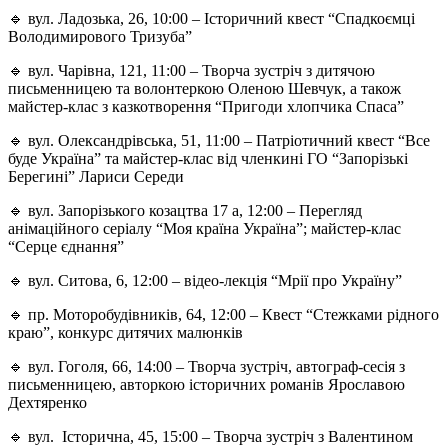
🔹 вул. Ладозька, 26, 10:00 – Історичний квест “Спадкоємці
Володимирового Тризуба”
🔹 вул. Чарівна, 121, 11:00 – Творча зустріч з дитячою
письменницею та волонтеркою Оленою Шевчук, а також
майстер-клас з казкотворення “Пригоди хлопчика Спаса”
🔹 вул. Олександрівська, 51, 11:00 – Патріотичний квест “Все
буде Україна” та майстер-клас від членкині ГО “Запорізькі
Берегині” Лариси Середи
🔹 вул. Запорізького козацтва 17 а, 12:00 – Перегляд
анімаційного серіалу “Моя країна Україна”; майстер-клас
“Серце єднання”
🔹 вул. Ситова, 6, 12:00 – відео-лекція “Мрії про Україну”
🔹 пр. Моторобудівників, 64, 12:00 – Квест “Стежками рідного
краю”, конкурс дитячих малюнків
🔹 вул. Гоголя, 66, 14:00 – Творча зустріч, автограф-сесія з
письменницею, авторкою історичних романів Ярославою
Дехтяренко
🔹 вул. Історична, 45, 15:00 – Творча зустріч з Валентином