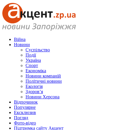
Війна
Новини
Суспільство
Події
Україна
Спорт
Економіка
Новини компаній
Політичні новини
Екологія
Здоров’я
Новини Херсона
Відпочинок
Популярне
Ексклюзив
Погляд
Фото-відео
Підтримка сайту Акцент