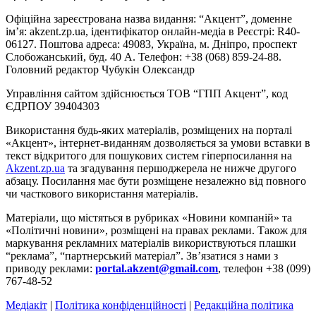
Офіційна зареєстрована назва видання: “Акцент”, доменне
ім’я: akzent.zp.ua, ідентифікатор онлайн-медіа в Реєстрі: R40-
06127. Поштова адреса: 49083, Україна, м. Дніпро, проспект
Слобожанський, буд. 40 А. Телефон: +38 (068) 859-24-88.
Головний редактор Чубукін Олександр
Управління сайтом здійснюється ТОВ “ГПП Акцент”, код
ЄДРПОУ 39404303
Використання будь-яких матеріалів, розміщених на порталі
«Акцент», інтернет-виданням дозволяється за умови вставки в
текст відкритого для пошукових систем гіперпосилання на
Akzent.zp.ua
та згадування першоджерела не нижче другого
абзацу. Посилання має бути розміщене незалежно від повного
чи часткового використання матеріалів.
Матеріали, що містяться в рубриках «Новини компаній» та
«Політичні новини», розміщені на правах реклами. Також для
маркування рекламних матеріалів використвуються плашки
“реклама”, “партнерський матеріал”. Зв’язатися з нами з
приводу реклами:
portal.akzent@gmail.com
, телефон +38 (099)
767-48-52
Медіакіт
|
Політика конфіденційності
|
Редакційна політика