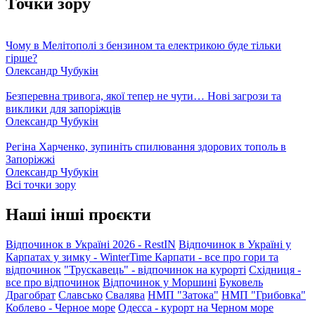
Точки зору
Чому в Мелітополі з бензином та електрикою буде тільки
гірше?
Олександр Чубукін
Безперевна тривога, якої тепер не чути… Нові загрози та
виклики для запоріжців
Олександр Чубукін
Регіна Харченко, зупиніть спилювання здорових тополь в
Запоріжжі
Олександр Чубукін
Всі точки зору
Наші інші проєкти
Відпочинок в Україні 2026 - RestIN
Відпочинок в Україні у
Карпатах у зимку - WinterTime
Карпати - все про гори та
відпочинок
"Трускавець" - відпочинок на курорті
Східниця -
все про відпочинок
Відпочинок у Моршині
Буковель
Драгобрат
Славсько
Свалява
НМП "Затока"
НМП "Грибовка"
Коблево - Черное море
Одесса - курорт на Черном море