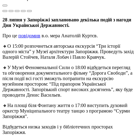
28 липня у Запоріжжі заплановано декілька подій з нагоди
Дня Української Державності.
Про це
повідомив
в.о. мера Анатолій Куртєв.
🔸О 15:00 розпочнеться авторська екскурсія “Три історії
одного міста” у Музеї архітектури Запоріжжя. Проведуть захід
Валерій Стойчев, Наталя Лобач і Павло Кравчук.
🔸У Музеї Феноменальної Сили о 18:00 відбудеться перегляд
та обговорення документального фільму “Дорога Свободи”, а
після події всі гості зможуть потрапити на екскурсію
музейним простором: “Під прапором Української
Державності. Запорізький спорт високих досягнень”, яку буде
проводити Денис Васильев.
🔸На площі біля Фонтану життя о 17:00 виступить духовий
оркестр Муніципального театру танцю з програмою “Сурми
Запоріжжя”.
Відбудеться низка заходів і у бібліотечних просторах
Запоріжжя.