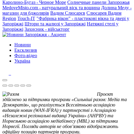
Каролино-Бугаз - Черное Море
Солнечные панели Запорожья
MedoveMisto.com - натуральний віск та вощина
Долина Меду -
магазин для бджолярів
Вадим Слюсарєв
Слюсарев Вадим
Region
Touch-IT
"Фабрика вікон" - пластикові вікна та двері у
Запоріжжі
Штори та жалюзі у Запоріжжі
Натяжні стелі у
Запоріжжі
Захисник - військторг
Новини
Ексклюзив
Фото-відео
Україна
Проєкт
здійснено за підтримки програми «Сильніші разом: Медіа та
Демократія», що реалізується Всесвітньою асоціацією
видавців новин (WAN-IFRA) у партнерстві з Асоціацією
«Незалежні регіональні видавці України» (АНРВУ) та
Норвезькою асоціацією медіабізнесу (MBL) за підтримки
Норвегії. Погляди авторів не обов’язково відображають
офіційну позицію партнерів програми.