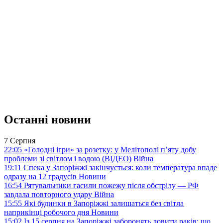
Останні новини
7 Серпня
22:05
«Голодні ігри» за розетку: у Мелітополі п’яту добу
проблеми зі світлом і водою (ВІДЕО)
Війна
19:11
Спека у Запоріжжі закінчується: коли температура впаде
одразу на 12 градусів
Новини
16:54
Рятувальники гасили пожежу після обстрілу — РФ
завдала повторного удару
Війна
15:55
Які будинки в Запоріжжі залишаться без світла
наприкінці робочого дня
Новини
15:02
Із 15 серпня на Запоріжжі заборонять ловити раків: що