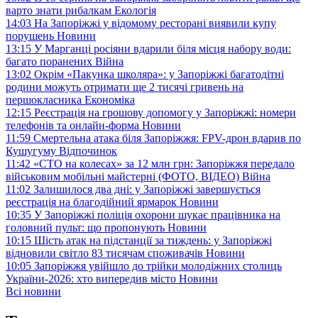
варто знати рибалкам
Екологія
14:03
На Запоріжжі у відомому ресторані виявили купу
порушень
Новини
13:15
У Марганці росіяни вдарили біля місця набору води:
багато поранених
Війна
13:02
Окрім «Пакунка школяра»: у Запоріжжі багатодітні
родини можуть отримати ще 2 тисячі гривень на
першокласника
Економіка
12:15
Реєстрація на грошову допомогу у Запоріжжі: номери
телефонів та онлайн-форма
Новини
11:59
Смертельна атака біля Запоріжжя: FPV-дрон вдарив по
Кушугуму
Відпочинок
11:42
«СТО на колесах» за 12 млн грн: Запоріжжя передало
військовим мобільні майстерні (ФОТО, ВІДЕО)
Війна
11:02
Залишилося два дні: у Запоріжжі завершується
реєстрація на благодійний ярмарок
Новини
10:35
У Запоріжжі поліція охорони шукає працівника на
головний пульт: що пропонують
Новини
10:15
Шість атак на підстанції за тиждень: у Запоріжжі
відновили світло 83 тисячам споживачів
Новини
10:05
Запоріжжя увійшло до трійки молодіжних столиць
України-2026: хто випередив місто
Новини
Всі новини