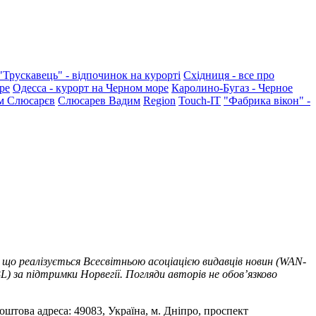
"Трускавець" - відпочинок на курорті
Східниця - все про
ре
Одесса - курорт на Черном море
Каролино-Бугаз - Черное
м Слюсарєв
Слюсарев Вадим
Region
Touch-IT
"Фабрика вікон" -
 що реалізується Всесвітньою асоціацією видавців новин (WAN-
) за підтримки Норвегії. Погляди авторів не обов’язково
оштова адреса: 49083, Україна, м. Дніпро, проспект