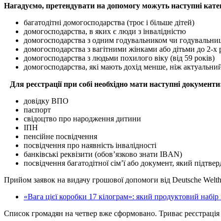
Нагадуємо, претендувати на допомогу можуть наступні катег
багатодітні домогосподарства (троє і більше дітей)
домогосподарства, в яких є люди з інвалідністю
домогосподарства з одним годувальником чи годувальни
домогосподарства з вагітними жінками або дітьми до 2-х 
домогосподарства з людьми похилого віку (від 59 років)
домогосподарства, які мають дохід менше, ніж актуальний
⠀
Для реєстрації при собі необхідно мати наступні документи
довідку ВПО
паспорт
свідоцтво про народження дитини
ІПН
пенсійне посвідчення
посвідчення про наявність інвалідності
банківські реквізити (обов’язково знати IBAN)
посвідчення багатодітної сім’ї або документ, який підтве
Прийом заявок на видачу грошової допомоги від Deutsche Welth
«Вага цієї коробки 17 кілограм»: який продуктовий набі
Список громадян на четвер вже сформовано. Триває реєстрація 