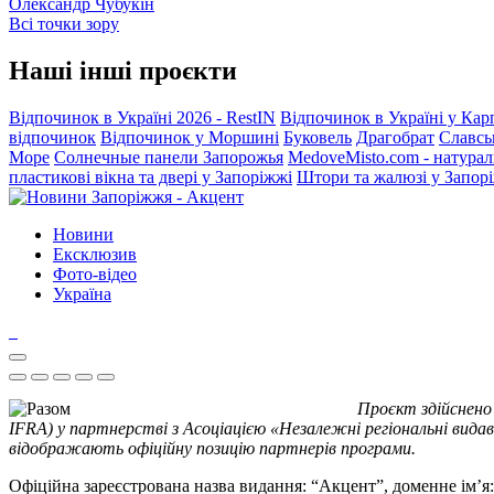
Олександр Чубукін
Всі точки зору
Наші інші проєкти
Відпочинок в Україні 2026 - RestIN
Відпочинок в Україні у Кар
відпочинок
Відпочинок у Моршині
Буковель
Драгобрат
Славсь
Море
Солнечные панели Запорожья
MedoveMisto.com - натурал
пластикові вікна та двері у Запоріжжі
Штори та жалюзі у Запор
Новини
Ексклюзив
Фото-відео
Україна
Проєкт здійснено
IFRA) у партнерстві з Асоціацією «Незалежні регіональні видав
відображають офіційну позицію партнерів програми.
Офіційна зареєстрована назва видання: “Акцент”, доменне ім’я: 