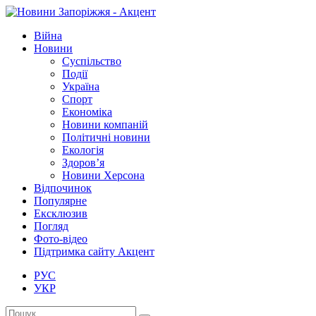
Війна
Новини
Суспільство
Події
Україна
Спорт
Економіка
Новини компаній
Політичні новини
Екологія
Здоров’я
Новини Херсона
Відпочинок
Популярне
Ексклюзив
Погляд
Фото-відео
Підтримка сайту Акцент
РУС
УКР