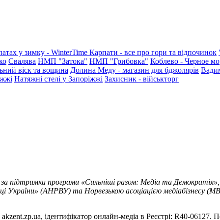
патах у зимку - WinterTime
Карпати - все про гори та відпочинок
ко
Свалява
НМП "Затока"
НМП "Грибовка"
Коблево - Черное мо
ьний віск та вощина
Долина Меду - магазин для бджолярів
Вади
іжжі
Натяжні стелі у Запоріжжі
Захисник - військторг
 за підтримки програми «Сильніші разом: Медіа та Демократія»,
ці України» (АНРВУ) та Норвезькою асоціацією медіабізнесу (MBL
akzent.zp.ua, ідентифікатор онлайн-медіа в Реєстрі: R40-06127. П