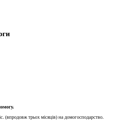
оги
помогу.
с. (впродовж трьох місяців) на домогосподарство.