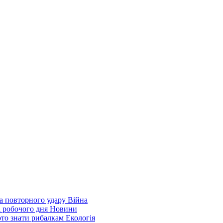
а повторного удару
Війна
і робочого дня
Новини
арто знати рибалкам
Екологія