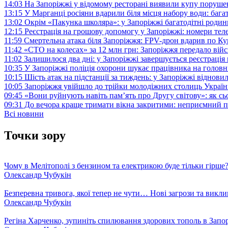
14:03
На Запоріжжі у відомому ресторані виявили купу поруш
13:15
У Марганці росіяни вдарили біля місця набору води: баг
13:02
Окрім «Пакунка школяра»: у Запоріжжі багатодітні роди
12:15
Реєстрація на грошову допомогу у Запоріжжі: номери те
11:59
Смертельна атака біля Запоріжжя: FPV-дрон вдарив по 
11:42
«СТО на колесах» за 12 млн грн: Запоріжжя передало ві
11:02
Залишилося два дні: у Запоріжжі завершується реєстрація
10:35
У Запоріжжі поліція охорони шукає працівника на голов
10:15
Шість атак на підстанції за тиждень: у Запоріжжі віднови
10:05
Запоріжжя увійшло до трійки молодіжних столиць Україн
09:45
«Вони руйнують навіть пам’ять про Другу світову»: як с
09:31
До вечора краще тримати вікна закритими: неприємний п
Всі новини
Точки зору
Чому в Мелітополі з бензином та електрикою буде тільки гірше
Олександр Чубукін
Безперевна тривога, якої тепер не чути… Нові загрози та викли
Олександр Чубукін
Регіна Харченко, зупиніть спилювання здорових тополь в Запо