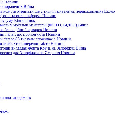
ень
Новини
ато поранених
Війна
ни можуть отримати ще 2 тисячі гривень на першокласника
Еконо
лефонів та онлайн-форма
Новини
Кушугуму
Відпочинок
йськовим мобільні майстерні (ФОТО, ВІДЕО)
Війна
 на благодійний ярмарок
Новини
ний пульт: що пропонують
Новини
ли світло 83 тисячам споживачів
Новини
и-2026: хто випередив місто
Новини
ьогодні виглядає Жовта Круча на Запоріжжі
Війна
рогноз для Запоріжжя на 7 серпня
Новини
?
ки для запоріжців
ріжжі