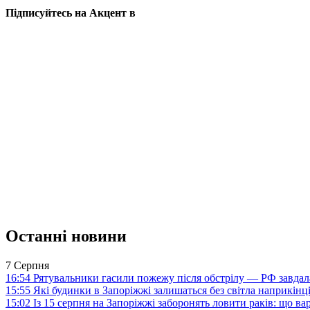
Підписуйтесь на Акцент в
Останні новини
7 Серпня
16:54
Рятувальники гасили пожежу після обстрілу — РФ завдал
15:55
Які будинки в Запоріжжі залишаться без світла наприкінц
15:02
Із 15 серпня на Запоріжжі заборонять ловити раків: що в