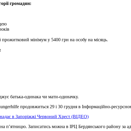
орії громадян:
цею
років
 прожитковий мінімум у 5400 грн на особу на місяць.
:
рджує батька-одинака чи мати-одиначку.
ungerhilfe продовжиться 29 і 30 грудня в Інформаційно-ресурсно
р надає в Запоріжжі Червоний Хрест (ВІДЕО)
на п’ятницю. Записатись можна в ІРЦ Бердянського району за ад