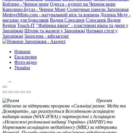
Коблево - Черное море
Одесса - курорт на Черном море
Каролино-Бугаз - Черное Море
Солнечные панели Запорожья
MedoveMisto.com - натуральний віск та вощина
Долина Меду -
магазин для бджолярів
Вадим Слюсарєв
Слюсарев Вадим
Region
Touch-IT
"Фабрика вікон" - пластикові вікна та двері у
Запоріжжі
Штори та жалюзі у Запоріжжі
Натяжні стелі у
Запоріжжі
Захисник - військторг
Новини
Ексклюзив
Фото-відео
Україна
Проєкт
здійснено за підтримки програми «Сильніші разом: Медіа та
Демократія», що реалізується Всесвітньою асоціацією
видавців новин (WAN-IFRA) у партнерстві з Асоціацією
«Незалежні регіональні видавці України» (АНРВУ) та
Норвезькою асоціацією медіабізнесу (MBL) за підтримки
Норвегії. Погляди авторів не обов’язково відображають