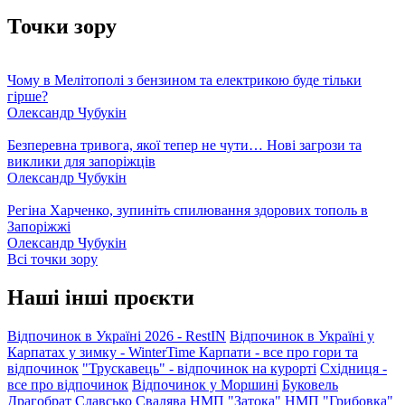
Точки зору
Чому в Мелітополі з бензином та електрикою буде тільки
гірше?
Олександр Чубукін
Безперевна тривога, якої тепер не чути… Нові загрози та
виклики для запоріжців
Олександр Чубукін
Регіна Харченко, зупиніть спилювання здорових тополь в
Запоріжжі
Олександр Чубукін
Всі точки зору
Наші інші проєкти
Відпочинок в Україні 2026 - RestIN
Відпочинок в Україні у
Карпатах у зимку - WinterTime
Карпати - все про гори та
відпочинок
"Трускавець" - відпочинок на курорті
Східниця -
все про відпочинок
Відпочинок у Моршині
Буковель
Драгобрат
Славсько
Свалява
НМП "Затока"
НМП "Грибовка"