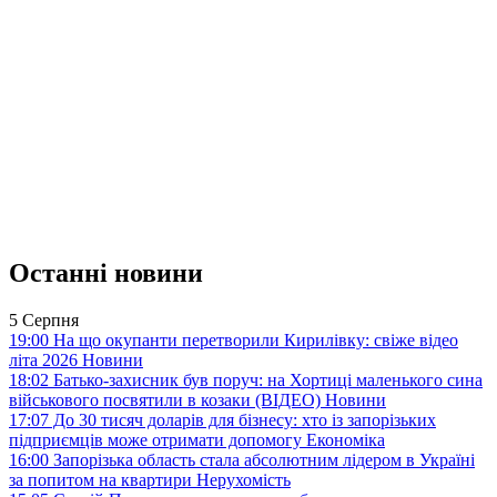
Останні новини
5 Серпня
19:00
На що окупанти перетворили Кирилівку: свіже відео
літа 2026
Новини
18:02
Батько-захисник був поруч: на Хортиці маленького сина
військового посвятили в козаки (ВІДЕО)
Новини
17:07
До 30 тисяч доларів для бізнесу: хто із запорізьких
підприємців може отримати допомогу
Економіка
16:00
Запорізька область стала абсолютним лідером в Україні
за попитом на квартири
Нерухомість