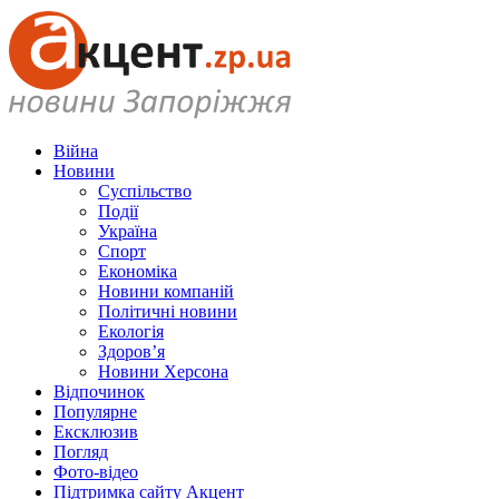
Війна
Новини
Суспільство
Події
Україна
Спорт
Економіка
Новини компаній
Політичні новини
Екологія
Здоров’я
Новини Херсона
Відпочинок
Популярне
Ексклюзив
Погляд
Фото-відео
Підтримка сайту Акцент