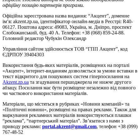
офіційну позицію партнерів програми.
Офіційна зареєстрована назва видання: “Акцент”, доменне
ім’я: akzent.zp.ua, ідентифікатор онлайн-медіа в Реєстрі: R40-
06127. Поштова адреса: 49083, Україна, м. Дніпро, проспект
Слобожанський, буд. 40 А. Телефон: +38 (068) 859-24-88.
Головний редактор Чубукін Олександр
Управління сайтом здійснюється ТОВ “ГПП Акцент”, код
ЄДРПОУ 39404303
Використання будь-яких матеріалів, розміщених на порталі
«Акцент», інтернет-виданням дозволяється за умови вставки в
текст відкритого для пошукових систем гіперпосилання на
Akzent.zp.ua
та згадування першоджерела не нижче другого
абзацу. Посилання має бути розміщене незалежно від повного
чи часткового використання матеріалів.
Матеріали, що містяться в рубриках «Новини компаній» та
«Політичні новини», розміщені на правах реклами. Також для
маркування рекламних матеріалів використвуються плашки
“реклама”, “партнерський матеріал”. Зв’язатися з нами з
приводу реклами:
portal.akzent@gmail.com
, телефон +38 (099)
767-48-52