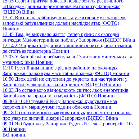
15:05
Сергій Притула показав перше збиття реактивного
«Шахеда» дроном-перехоплювачем поблизу Запоріжжя
(ВІДЕО)
Війна
13:55
Вогонь на хлібному полі та у житловому секторі: як
запорізькі рятувальники долали наслідки атак (ФОТО)
Новини
13:45
Там, де вирувало життя, тепер руїни: як сьогодні
виглядає Малокатеринівка поблизу Запоріжжя (ВІДЕО)
Війна
12:14
223 приватні будинки залишилися без водопостачання:
де стоїть автоцистерна
Новини
12:03
У Запоріжжі перейменували 13 дитячих мистецьких та
музичних шкіл
Новини
11:10
Густий дим видно з різних районів: на околицях
Запоріжжя спалахнула масштабна пожежа (ФОТО)
Новини
10:50
Двох дітей не спустили до укриття під час тривоги у
Запоріжжі: у лікарні назвали причину (ВІДЕО)
Новини
10:03
До останнього відновлюють світло: двох енергетиків
Запоріжжя нагородили за мужність (ФОТО)
Новини
09:30
З 10:30 трамвай №3 у Запоріжжі курсуватиме за
скороченим маршрутом: години обмежень
Новини
09:18
Її сина не могли евакуювати в укриття: мати розповіла
про удар по дитячій лікарні Запоріжжя (ВІДЕО)
Війна
09:01
Які будинки у Запоріжжі будуть без електроенергії з 10-
00
Новини
Всі новини