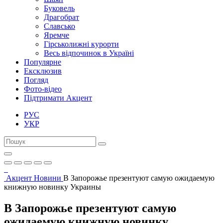
Буковель
Драгобрат
Славсько
Яремче
Гірськолижні курорти
Весь відпочинок в Україні
Популярне
Ексклюзив
Погляд
Фото-відео
Підтримати Акцент
РУС
УКР
Акцент
Новини
В Запорожье презентуют самую ожидаемую
книжную новинку Украины
В Запорожье презентуют самую
ожидаемую книжную новинку