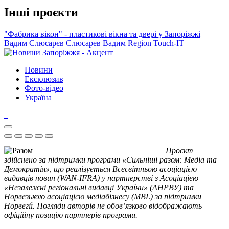
Інші проєкти
"Фабрика вікон" - пластикові вікна та двері у Запоріжжі
Вадим Слюсарєв
Слюсарев Вадим
Region
Touch-IT
Новини
Ексклюзив
Фото-відео
Україна
Проєкт
здійснено за підтримки програми «Сильніші разом: Медіа та
Демократія», що реалізується Всесвітньою асоціацією
видавців новин (WAN-IFRA) у партнерстві з Асоціацією
«Незалежні регіональні видавці України» (АНРВУ) та
Норвезькою асоціацією медіабізнесу (MBL) за підтримки
Норвегії. Погляди авторів не обов’язково відображають
офіційну позицію партнерів програми.