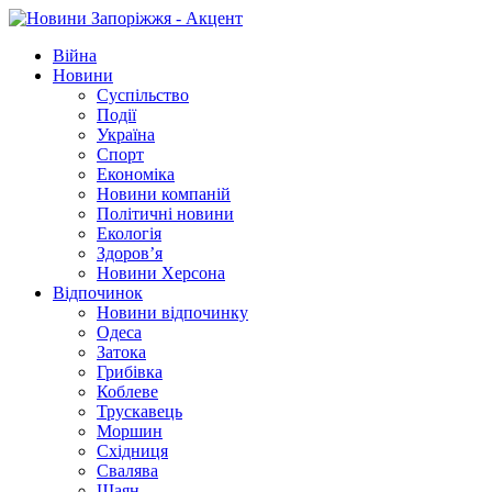
Війна
Новини
Суспільство
Події
Україна
Спорт
Економіка
Новини компаній
Політичні новини
Екологія
Здоров’я
Новини Херсона
Відпочинок
Новини відпочинку
Одеса
Затока
Грибівка
Коблеве
Трускавець
Моршин
Східниця
Свалява
Шаян