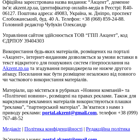
Офіційна зареєстрована назва видання: “Акцент”, доменне
ім’я: akzent.zp.ua, ідентифікатор онлайн-медіа в Реєстрі: R40-
06127. Поштова адреса: 49083, Україна, м. Дніпро, проспект
Слобожанський, буд. 40 А. Телефон: +38 (068) 859-24-88.
Головний редактор Чубукін Олександр
Управління сайтом здійснюється ТОВ “ГПП Акцент”, код
ЄДРПОУ 39404303
Використання будь-яких матеріалів, розміщених на порталі
«Акцент», інтернет-виданням дозволяється за умови вставки в
текст відкритого для пошукових систем гіперпосилання на
Akzent.zp.ua
та згадування першоджерела не нижче другого
абзацу. Посилання має бути розміщене незалежно від повного
чи часткового використання матеріалів.
Матеріали, що містяться в рубриках «Новини компаній» та
«Політичні новини», розміщені на правах реклами. Також для
маркування рекламних матеріалів використвуються плашки
“реклама”, “партнерський матеріал”. Зв’язатися з нами з
приводу реклами:
portal.akzent@gmail.com
, телефон +38 (099)
767-48-52
Медіакіт
|
Політика конфіденційності
|
Редакційна політика
Зв’язатися з нами:
portal.akzent@gmail.com