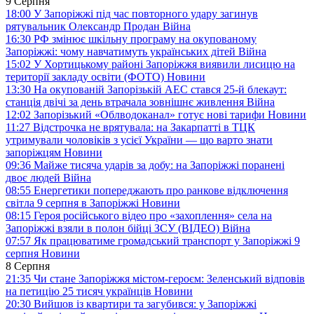
9 Серпня
18:00
У Запоріжжі під час повторного удару загинув
рятувальник Олександр Продан
Війна
16:30
РФ змінює шкільну програму на окупованому
Запоріжжі: чому навчатимуть українських дітей
Війна
15:02
У Хортицькому районі Запоріжжя виявили лисицю на
території закладу освіти (ФОТО)
Новини
13:30
На окупованій Запорізькій АЕС стався 25-й блекаут:
станція двічі за день втрачала зовнішнє живлення
Війна
12:02
Запорізький «Облводоканал» готує нові тарифи
Новини
11:27
Відстрочка не врятувала: на Закарпатті в ТЦК
утримували чоловіків з усієї України — що варто знати
запоріжцям
Новини
09:36
Майже тисяча ударів за добу: на Запоріжжі поранені
двоє людей
Війна
08:55
Енергетики попереджають про ранкове відключення
світла 9 серпня в Запоріжжі
Новини
08:15
Героя російського відео про «захоплення» села на
Запоріжжі взяли в полон бійці ЗСУ (ВІДЕО)
Війна
07:57
Як працюватиме громадський транспорт у Запоріжжі 9
серпня
Новини
8 Серпня
21:35
Чи стане Запоріжжя містом-героєм: Зеленський відповів
на петицію 25 тисяч українців
Новини
20:30
Вийшов із квартири та загубився: у Запоріжжі