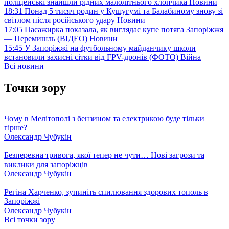
поліцейські знайшли рідних малолітнього хлопчика
Новини
18:31
Понад 5 тисяч родин у Кушугумі та Балабиному знову зі
світлом після російського удару
Новини
17:05
Пасажирка показала, як виглядає купе потяга Запоріжжя
— Перемишль (ВІДЕО)
Новини
15:45
У Запоріжжі на футбольному майданчику школи
встановили захисні сітки від FPV-дронів (ФОТО)
Війна
Всі новини
Точки зору
Чому в Мелітополі з бензином та електрикою буде тільки
гірше?
Олександр Чубукін
Безперевна тривога, якої тепер не чути… Нові загрози та
виклики для запоріжців
Олександр Чубукін
Регіна Харченко, зупиніть спилювання здорових тополь в
Запоріжжі
Олександр Чубукін
Всі точки зору