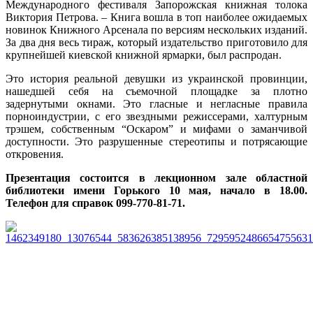
Международного фестиваля Запорожская книжная толока
Виктория Петрова. – Книга вошла в топ наиболее ожидаемых
новинок Книжного Арсенала по версиям нескольких изданий.
За два дня весь тираж, который издательство приготовило для
крупнейшей киевской книжной ярмарки, был распродан.
Это история реальной девушки из украинской провинции,
нашедшей себя на съемочной площадке за плотно
задернутыми окнами. Это гласные и негласные правила
порноиндустрии, с его звездными режиссерами, халтурным
трэшем, собственным “Оскаром” и мифами о заманчивой
доступности. Это разрушенные стереотипы и потрясающие
откровения.
Презентация состоится в лекционном зале областной
библиотеки имени Горького 10 мая, начало в 18.00.
Телефон для справок 099-770-81-71.