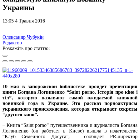
Украины
13:05 4 Травня 2016
Олександр Чубукін
Редактор
Розкажіть про статтю:
10 мая в запорожской библиотеке пройдет презентация
книги Богдана Логвиненко “Saint porno. Історія про кіно і
тіл”, которую называют самой ожидаемой книжной
новинкой года в Украине. Это рассказ порноактрисы
украинского происхождения, которая открывает секреты
“другого кино”.
– Книга “Saint porno” путешественника и журналиста Богдана
Логвиненко (он работает в Киеве) вышла в издательстве
“Клуб Семейного Досуга”, – сообщает PR-директор