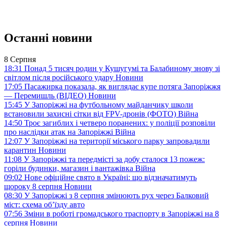
Останні новини
8 Серпня
18:31
Понад 5 тисяч родин у Кушугумі та Балабиному знову зі
світлом після російського удару
Новини
17:05
Пасажирка показала, як виглядає купе потяга Запоріжжя
— Перемишль (ВІДЕО)
Новини
15:45
У Запоріжжі на футбольному майданчику школи
встановили захисні сітки від FPV-дронів (ФОТО)
Війна
14:50
Троє загиблих і четверо поранених: у поліції розповіли
про наслідки атак на Запоріжжі
Війна
12:07
У Запоріжжі на території міського парку запровадили
карантин
Новини
11:08
У Запоріжжі та передмісті за добу сталося 13 пожеж:
горіли будинки, магазин і вантажівка
Війна
09:02
Нове офіційне свято в Україні: що відзначатимуть
щороку 8 серпня
Новини
08:30
У Запоріжжі з 8 серпня змінюють рух через Балковий
міст: схема об’їзду
авто
07:56
Зміни в роботі громадського траспорту в Запоріжжі на 8
серпня
Новини