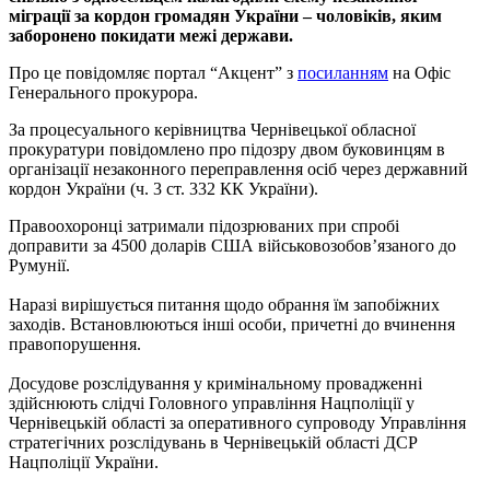
міграції за кордон громадян України – чоловіків, яким
заборонено покидати межі держави.
Про це повідомляє портал “Акцент” з
посиланням
на Офіс
Генерального прокурора.
За процесуального керівництва Чернівецької обласної
прокуратури повідомлено про підозру двом буковинцям в
організації незаконного переправлення осіб через державний
кордон України (ч. 3 ст. 332 КК України).
Правоохоронці затримали підозрюваних при спробі
доправити за 4500 доларів США військовозобов’язаного до
Румунії.
Наразі вирішується питання щодо обрання їм запобіжних
заходів. Встановлюються інші особи, причетні до вчинення
правопорушення.
Досудове розслідування у кримінальному провадженні
здійснюють слідчі Головного управління Нацполіції у
Чернівецькій області за оперативного супроводу Управління
стратегічних розслідувань в Чернівецькій області ДСР
Нацполіції України.