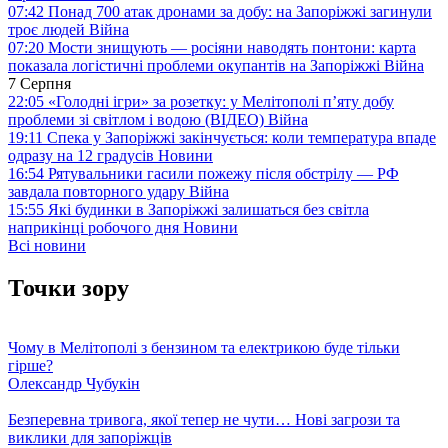
07:42
Понад 700 атак дронами за добу: на Запоріжжі загинули
троє людей
Війна
07:20
Мости знищують — росіяни наводять понтони: карта
показала логістичні проблеми окупантів на Запоріжжі
Війна
7 Серпня
22:05
«Голодні ігри» за розетку: у Мелітополі п’яту добу
проблеми зі світлом і водою (ВІДЕО)
Війна
19:11
Спека у Запоріжжі закінчується: коли температура впаде
одразу на 12 градусів
Новини
16:54
Рятувальники гасили пожежу після обстрілу — РФ
завдала повторного удару
Війна
15:55
Які будинки в Запоріжжі залишаться без світла
наприкінці робочого дня
Новини
Всі новини
Точки зору
Чому в Мелітополі з бензином та електрикою буде тільки
гірше?
Олександр Чубукін
Безперевна тривога, якої тепер не чути… Нові загрози та
виклики для запоріжців