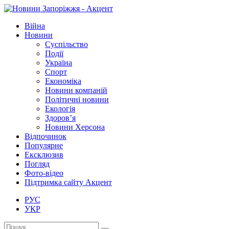
Війна
Новини
Суспільство
Події
Україна
Спорт
Економіка
Новини компаній
Політичні новини
Екологія
Здоров’я
Новини Херсона
Відпочинок
Популярне
Ексклюзив
Погляд
Фото-відео
Підтримка сайту Акцент
РУС
УКР