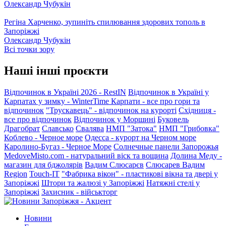
Олександр Чубукін
Регіна Харченко, зупиніть спилювання здорових тополь в
Запоріжжі
Олександр Чубукін
Всі точки зору
Наші інші проєкти
Відпочинок в Україні 2026 - RestIN
Відпочинок в Україні у
Карпатах у зимку - WinterTime
Карпати - все про гори та
відпочинок
"Трускавець" - відпочинок на курорті
Східниця -
все про відпочинок
Відпочинок у Моршині
Буковель
Драгобрат
Славсько
Свалява
НМП "Затока"
НМП "Грибовка"
Коблево - Черное море
Одесса - курорт на Черном море
Каролино-Бугаз - Черное Море
Солнечные панели Запорожья
MedoveMisto.com - натуральний віск та вощина
Долина Меду -
магазин для бджолярів
Вадим Слюсарєв
Слюсарев Вадим
Region
Touch-IT
"Фабрика вікон" - пластикові вікна та двері у
Запоріжжі
Штори та жалюзі у Запоріжжі
Натяжні стелі у
Запоріжжі
Захисник - військторг
Новини