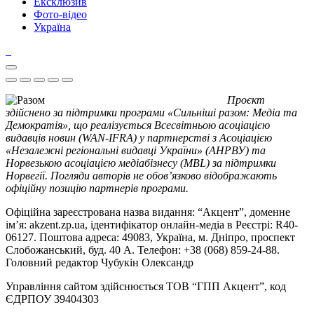
Ексклюзив
Фото-відео
Україна
Проєкт
здійснено за підтримки програми «Сильніші разом: Медіа та
Демократія», що реалізується Всесвітньою асоціацією
видавців новин (WAN-IFRA) у партнерстві з Асоціацією
«Незалежні регіональні видавці України» (АНРВУ) та
Норвезькою асоціацією медіабізнесу (MBL) за підтримки
Норвегії. Погляди авторів не обов’язково відображають
офіційну позицію партнерів програми.
Офіційна зареєстрована назва видання: “Акцент”, доменне
ім’я: akzent.zp.ua, ідентифікатор онлайн-медіа в Реєстрі: R40-
06127. Поштова адреса: 49083, Україна, м. Дніпро, проспект
Слобожанський, буд. 40 А. Телефон: +38 (068) 859-24-88.
Головний редактор Чубукін Олександр
Управління сайтом здійснюється ТОВ “ГПП Акцент”, код
ЄДРПОУ 39404303