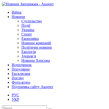
Війна
Новини
Суспільство
Події
Україна
Спорт
Економіка
Новини компаній
Політичні новини
Екологія
Здоров’я
Новини Херсона
Відпочинок
Популярне
Ексклюзив
Погляд
Фото-відео
Підтримка сайту Акцент
РУС
УКР