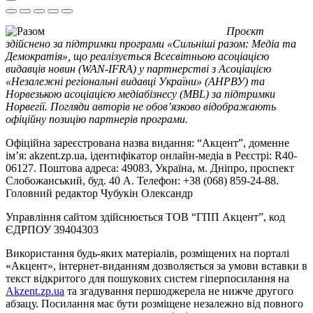
Проєкт
здійснено за підтримки програми «Сильніші разом: Медіа та
Демократія», що реалізується Всесвітньою асоціацією
видавців новин (WAN-IFRA) у партнерстві з Асоціацією
«Незалежні регіональні видавці України» (АНРВУ) та
Норвезькою асоціацією медіабізнесу (MBL) за підтримки
Норвегії. Погляди авторів не обов’язково відображають
офіційну позицію партнерів програми.
Офіційна зареєстрована назва видання: “Акцент”, доменне
ім’я: akzent.zp.ua, ідентифікатор онлайн-медіа в Реєстрі: R40-
06127. Поштова адреса: 49083, Україна, м. Дніпро, проспект
Слобожанський, буд. 40 А. Телефон: +38 (068) 859-24-88.
Головний редактор Чубукін Олександр
Управління сайтом здійснюється ТОВ “ГПП Акцент”, код
ЄДРПОУ 39404303
Використання будь-яких матеріалів, розміщених на порталі
«Акцент», інтернет-виданням дозволяється за умови вставки в
текст відкритого для пошукових систем гіперпосилання на
Akzent.zp.ua
та згадування першоджерела не нижче другого
абзацу. Посилання має бути розміщене незалежно від повного