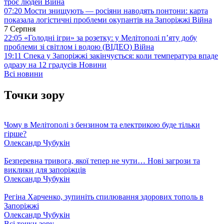
троє людей
Війна
07:20
Мости знищують — росіяни наводять понтони: карта
показала логістичні проблеми окупантів на Запоріжжі
Війна
7 Серпня
22:05
«Голодні ігри» за розетку: у Мелітополі п’яту добу
проблеми зі світлом і водою (ВІДЕО)
Війна
19:11
Спека у Запоріжжі закінчується: коли температура впаде
одразу на 12 градусів
Новини
Всі новини
Точки зору
Чому в Мелітополі з бензином та електрикою буде тільки
гірше?
Олександр Чубукін
Безперевна тривога, якої тепер не чути… Нові загрози та
виклики для запоріжців
Олександр Чубукін
Регіна Харченко, зупиніть спилювання здорових тополь в
Запоріжжі
Олександр Чубукін
Всі точки зору