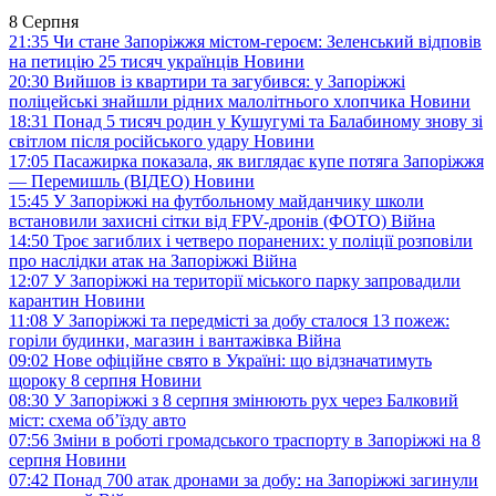
8 Серпня
21:35
Чи стане Запоріжжя містом-героєм: Зеленський відповів
на петицію 25 тисяч українців
Новини
20:30
Вийшов із квартири та загубився: у Запоріжжі
поліцейські знайшли рідних малолітнього хлопчика
Новини
18:31
Понад 5 тисяч родин у Кушугумі та Балабиному знову зі
світлом після російського удару
Новини
17:05
Пасажирка показала, як виглядає купе потяга Запоріжжя
— Перемишль (ВІДЕО)
Новини
15:45
У Запоріжжі на футбольному майданчику школи
встановили захисні сітки від FPV-дронів (ФОТО)
Війна
14:50
Троє загиблих і четверо поранених: у поліції розповіли
про наслідки атак на Запоріжжі
Війна
12:07
У Запоріжжі на території міського парку запровадили
карантин
Новини
11:08
У Запоріжжі та передмісті за добу сталося 13 пожеж:
горіли будинки, магазин і вантажівка
Війна
09:02
Нове офіційне свято в Україні: що відзначатимуть
щороку 8 серпня
Новини
08:30
У Запоріжжі з 8 серпня змінюють рух через Балковий
міст: схема об’їзду
авто
07:56
Зміни в роботі громадського траспорту в Запоріжжі на 8
серпня
Новини
07:42
Понад 700 атак дронами за добу: на Запоріжжі загинули