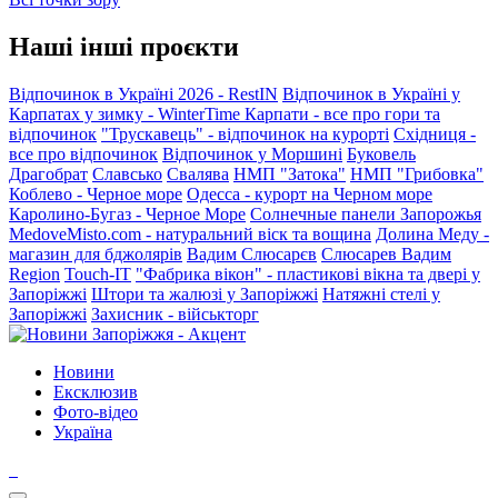
Наші інші проєкти
Відпочинок в Україні 2026 - RestIN
Відпочинок в Україні у
Карпатах у зимку - WinterTime
Карпати - все про гори та
відпочинок
"Трускавець" - відпочинок на курорті
Східниця -
все про відпочинок
Відпочинок у Моршині
Буковель
Драгобрат
Славсько
Свалява
НМП "Затока"
НМП "Грибовка"
Коблево - Черное море
Одесса - курорт на Черном море
Каролино-Бугаз - Черное Море
Солнечные панели Запорожья
MedoveMisto.com - натуральний віск та вощина
Долина Меду -
магазин для бджолярів
Вадим Слюсарєв
Слюсарев Вадим
Region
Touch-IT
"Фабрика вікон" - пластикові вікна та двері у
Запоріжжі
Штори та жалюзі у Запоріжжі
Натяжні стелі у
Запоріжжі
Захисник - військторг
Новини
Ексклюзив
Фото-відео
Україна