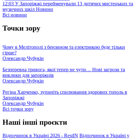
12:03
У Запоріжжі перейменували 13 дитячих мистецьких та
музичних шкіл
Новини
Всі новини
Точки зору
Чому в Мелітополі з бензином та електрикою буде тільки
гірше?
Олександр Чубукін
Безперевна тривога, якої тепер не чути… Нові загрози та
виклики для запоріжців
Олександр Чубукін
Регіна Харченко, зупиніть спилювання здорових тополь в
Запоріжжі
Олександр Чубукін
Всі точки зору
Наші інші проєкти
Відпочинок в Україні 2026 - RestIN
Відпочинок в Україні у