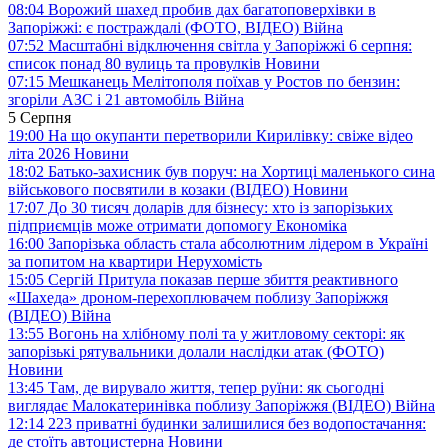
08:04
Ворожий шахед пробив дах багатоповерхівки в
Запоріжжі: є постраждалі (ФОТО, ВІДЕО)
Війна
07:52
Масштабні відключення світла у Запоріжжі 6 серпня:
список понад 80 вулиць та провулків
Новини
07:15
Мешканець Мелітополя поїхав у Ростов по бензин:
згоріли АЗС і 21 автомобіль
Війна
5 Серпня
19:00
На що окупанти перетворили Кирилівку: свіже відео
літа 2026
Новини
18:02
Батько-захисник був поруч: на Хортиці маленького сина
військового посвятили в козаки (ВІДЕО)
Новини
17:07
До 30 тисяч доларів для бізнесу: хто із запорізьких
підприємців може отримати допомогу
Економіка
16:00
Запорізька область стала абсолютним лідером в Україні
за попитом на квартири
Нерухомість
15:05
Сергій Притула показав перше збиття реактивного
«Шахеда» дроном-перехоплювачем поблизу Запоріжжя
(ВІДЕО)
Війна
13:55
Вогонь на хлібному полі та у житловому секторі: як
запорізькі рятувальники долали наслідки атак (ФОТО)
Новини
13:45
Там, де вирувало життя, тепер руїни: як сьогодні
виглядає Малокатеринівка поблизу Запоріжжя (ВІДЕО)
Війна
12:14
223 приватні будинки залишилися без водопостачання:
де стоїть автоцистерна
Новини