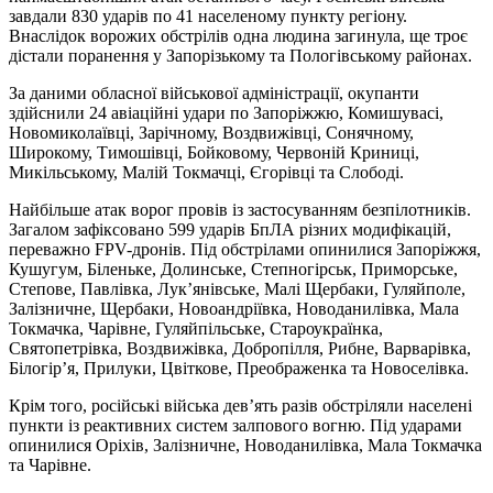
завдали 830 ударів по 41 населеному пункту регіону.
Внаслідок ворожих обстрілів одна людина загинула, ще троє
дістали поранення у Запорізькому та Пологівському районах.
За даними обласної військової адміністрації, окупанти
здійснили 24 авіаційні удари по Запоріжжю, Комишувасі,
Новомиколаївці, Зарічному, Воздвижівці, Сонячному,
Широкому, Тимошівці, Бойковому, Червоній Криниці,
Микільському, Малій Токмачці, Єгорівці та Слободі.
Найбільше атак ворог провів із застосуванням безпілотників.
Загалом зафіксовано 599 ударів БпЛА різних модифікацій,
переважно FPV-дронів. Під обстрілами опинилися Запоріжжя,
Кушугум, Біленьке, Долинське, Степногірськ, Приморське,
Степове, Павлівка, Лук’янівське, Малі Щербаки, Гуляйполе,
Залізничне, Щербаки, Новоандріївка, Новоданилівка, Мала
Токмачка, Чарівне, Гуляйпільське, Староукраїнка,
Святопетрівка, Воздвижівка, Добропілля, Рибне, Варварівка,
Білогір’я, Прилуки, Цвіткове, Преображенка та Новоселівка.
Крім того, російські війська дев’ять разів обстріляли населені
пункти із реактивних систем залпового вогню. Під ударами
опинилися Оріхів, Залізничне, Новоданилівка, Мала Токмачка
та Чарівне.