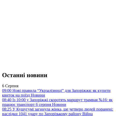
Останні новини
6 Серпня
09:00
Нові правила “Укрзалізниці” для Запоріжжя: як купити
квиток на поїзд
Новини
08:40
Із 10:00 у Запоріжжі скоротять маршрут трамвая №16: як
працює транспорт 6 серпня
Новини
08:25
У Кушугумі загинула жінка, ще четверо людей поранені:
наслідки 1041 удару по Запорізькому району
Війна