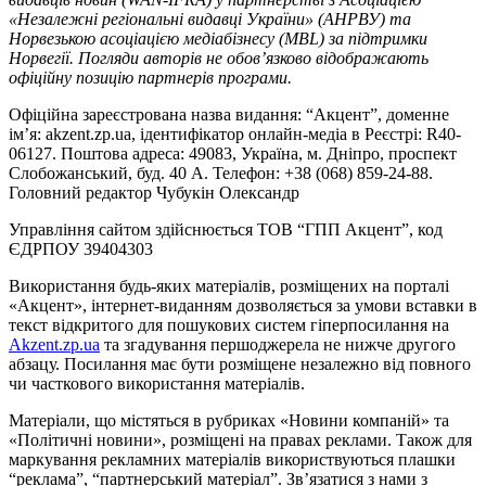
«Незалежні регіональні видавці України» (АНРВУ) та
Норвезькою асоціацією медіабізнесу (MBL) за підтримки
Норвегії. Погляди авторів не обов’язково відображають
офіційну позицію партнерів програми.
Офіційна зареєстрована назва видання: “Акцент”, доменне
ім’я: akzent.zp.ua, ідентифікатор онлайн-медіа в Реєстрі: R40-
06127. Поштова адреса: 49083, Україна, м. Дніпро, проспект
Слобожанський, буд. 40 А. Телефон: +38 (068) 859-24-88.
Головний редактор Чубукін Олександр
Управління сайтом здійснюється ТОВ “ГПП Акцент”, код
ЄДРПОУ 39404303
Використання будь-яких матеріалів, розміщених на порталі
«Акцент», інтернет-виданням дозволяється за умови вставки в
текст відкритого для пошукових систем гіперпосилання на
Akzent.zp.ua
та згадування першоджерела не нижче другого
абзацу. Посилання має бути розміщене незалежно від повного
чи часткового використання матеріалів.
Матеріали, що містяться в рубриках «Новини компаній» та
«Політичні новини», розміщені на правах реклами. Також для
маркування рекламних матеріалів використвуються плашки
“реклама”, “партнерський матеріал”. Зв’язатися з нами з