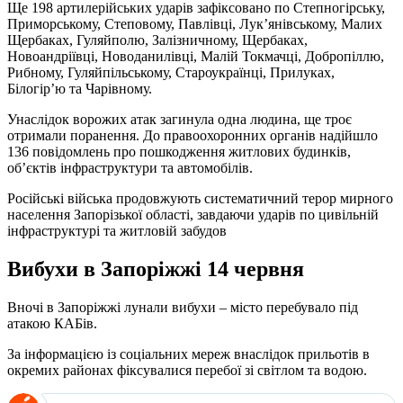
Ще 198 артилерійських ударів зафіксовано по Степногірську,
Приморському, Степовому, Павлівці, Лук’янівському, Малих
Щербаках, Гуляйполю, Залізничному, Щербаках,
Новоандріївці, Новоданилівці, Малій Токмачці, Добропіллю,
Рибному, Гуляйпільському, Староукраїнці, Прилуках,
Білогір’ю та Чарівному.
Унаслідок ворожих атак загинула одна людина, ще троє
отримали поранення. До правоохоронних органів надійшло
136 повідомлень про пошкодження житлових будинків,
об’єктів інфраструктури та автомобілів.
Російські війська продовжують систематичний терор мирного
населення Запорізької області, завдаючи ударів по цивільній
інфраструктурі та житловій забудов
Вибухи в Запоріжжі 14 червня
Вночі в Запоріжжі лунали вибухи – місто перебувало під
атакою КАБів.
За інформацією із соціальних мереж внаслідок прильотів в
окремих районах фіксувалися перебої зі світлом та водою.