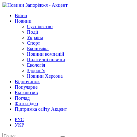
Війна
Новини
Суспільство
Події
Україна
Спорт
Економіка
Новини компаній
Політичні новини
Екологія
Здоров’я
Новини Херсона
Відпочинок
Популярне
Ексклюзив
Погляд
Фото-відео
Підтримка сайту Акцент
РУС
УКР