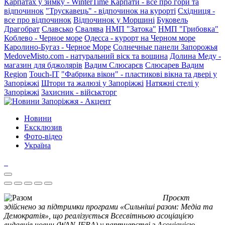
Карпатах у зимку - WinterTime
Карпати - все про гори та
відпочинок
"Трускавець" - відпочинок на курорті
Східниця -
все про відпочинок
Відпочинок у Моршині
Буковель
Драгобрат
Славсько
Свалява
НМП "Затока"
НМП "Грибовка"
Коблево - Черное море
Одесса - курорт на Черном море
Каролино-Бугаз - Черное Море
Солнечные панели Запорожья
MedoveMisto.com - натуральний віск та вощина
Долина Меду -
магазин для бджолярів
Вадим Слюсарєв
Слюсарев Вадим
Region
Touch-IT
"Фабрика вікон" - пластикові вікна та двері у
Запоріжжі
Штори та жалюзі у Запоріжжі
Натяжні стелі у
Запоріжжі
Захисник - військторг
Новини
Ексклюзив
Фото-відео
Україна
Проєкт
здійснено за підтримки програми «Сильніші разом: Медіа та
Демократія», що реалізується Всесвітньою асоціацією
видавців новин (WAN-IFRA) у партнерстві з Асоціацією