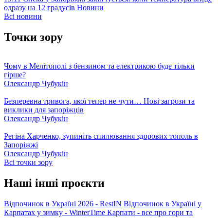
одразу на 12 градусів
Новини
Всі новини
Точки зору
Чому в Мелітополі з бензином та електрикою буде тільки
гірше?
Олександр Чубукін
Безперевна тривога, якої тепер не чути… Нові загрози та
виклики для запоріжців
Олександр Чубукін
Регіна Харченко, зупиніть спилювання здорових тополь в
Запоріжжі
Олександр Чубукін
Всі точки зору
Наші інші проєкти
Відпочинок в Україні 2026 - RestIN
Відпочинок в Україні у
Карпатах у зимку - WinterTime
Карпати - все про гори та