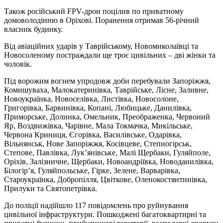
Також російський FPV-дрон поцілив по приватному
домоволодінню в Оріхові. Поранення отримав 56-річний
власник будинку.
Від авіаційних ударів у Таврійському, Новомиколаївці та
Новосоленому постраждали ще троє цивільних – дві жінки та
чоловік.
Під ворожим вогнем упродовж доби перебували Запоріжжя,
Комишуваха, Малокатеринівка, Таврійське, Лісне, Заливне,
Новоукраїнка, Новоселівка, Листівка, Новосолоне,
Григорівка, Барвинівка, Копані, Любицьке, Данилівка,
Приморське, Долинка, Омельник, Преображенка, Червоний
Яр, Воздвижівка, Чарівне, Мала Токмачка, Микільське,
Червона Криниця, Єгорівка, Василівське, Одарівка,
Вільнянськ, Нове Запоріжжя, Косівцеве, Степногірськ,
Степове, Павлівка, Лук’янівське, Малі Щербаки, Гуляйполе,
Оріхів, Залізничне, Щербаки, Новоандріївка, Новоданилівка,
Білогір’я, Гуляйпольське, Гірке, Зелене, Варварівка,
Староукраїнка, Добропілля, Цвіткове, Оленокостянтинівка,
Прилуки та Святопетрівка.
До поліції надійшло 117 повідомлень про руйнування
цивільної інфраструктури. Пошкоджені багатоквартирні та