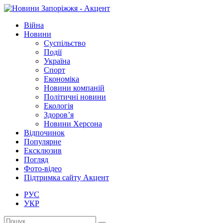
Війна
Новини
Суспільство
Події
Україна
Спорт
Економіка
Новини компаній
Політичні новини
Екологія
Здоров’я
Новини Херсона
Відпочинок
Популярне
Ексклюзив
Погляд
Фото-відео
Підтримка сайту Акцент
РУС
УКР