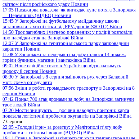
світлом після російського удару
Новини
17:05
Пасажирка показала, як виглядає купе потяга Запоріжжя
— Перемишль (ВІДЕО)
Новини
15:45
У Запоріжжі на футбольному майданчику школи
встановили захисні сітки від FPV-дронів (ФОТО)
Війна
14:50
Троє загиблих і четверо поранених: у поліції розповіли
про наслідки атак на Запоріжжі
Війна
12:07
У Запоріжжі на території міського парку запровадили
карантин
Новини
11:08
У Запоріжжі та передмісті за добу сталося 13 пожеж:
горіли будинки, магазин і вантажівка
Війна
09:02
Нове офіційне свято в Україні: що відзначатимуть
щороку 8 серпня
Новини
08:30
У Запоріжжі з 8 серпня змінюють рух через Балковий
міст: схема об’їзду
авто
07:56
Зміни в роботі громадського траспорту в Запоріжжі на 8
серпня
Новини
07:42
Понад 700 атак дронами за добу: на Запоріжжі загинули
троє людей
Війна
07:20
Мости знищують — росіяни наводять понтони: карта
показала логістичні проблеми окупантів на Запоріжжі
Війна
7 Серпня
22:05
«Голодні ігри» за розетку: у Мелітополі п’яту добу
проблеми зі світлом і водою (ВІДЕО)
Війна
19:11
Спека у Запоріжжі закінчується: коли температура впаде