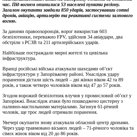
час. Під вогнем опинилися 53 населені пункти регіону.
Загалом окупанти завдали 850 ударів, застосувавши сотні
дронів, авіацію, артилерію та реактивні системи залпового
вогню.
За даними правоохоронців, ворог використав 603
безпілотники, переважно FPV, здійснив 34 авіаудари, два
обстріли з РСЗВ та 211 артилерійських ударів.
Найбільше постраждали мирні жителі та цивільна
інфраструктура.
Вранці російські війська атакували шахедами об’єкт
інфраструктури у Запорізькому районі. Унаслідок удару
поранення дістали шість людей – дві жінки віком 42 та 89
років, а також четверо чоловіків віком від 47 до 57 років.
Згодом ворожий безпілотник влучив у промисловий об’єкт у
Запоріжжі. Внаслідок атаки було пошкоджено цистерну з
паливно-мастильними матеріалами. Загинув 61-річний
чоловік, ще троє людей отримали поранення.
Увечері окупанти знову атакували обласний центр дронами.
Через удар травмовано вісьмох людей – 71-річного чоловіка та
сімох жінок віком від 20 до 86 років.