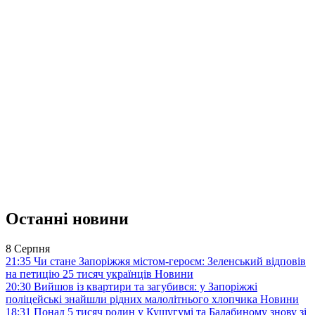
Останні новини
8 Серпня
21:35
Чи стане Запоріжжя містом-героєм: Зеленський відповів
на петицію 25 тисяч українців
Новини
20:30
Вийшов із квартири та загубився: у Запоріжжі
поліцейські знайшли рідних малолітнього хлопчика
Новини
18:31
Понад 5 тисяч родин у Кушугумі та Балабиному знову зі