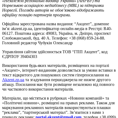
«Незалежні регіональні видавці України» (АНРВУ) та
Норвезькою асоціацією медіабізнесу (MBL) за підтримки
Норвегії. Погляди авторів не обов’язково відображають
офіційну позицію партнерів програми.
Офіційна зареєстрована назва видання: “Акцент”, доменне
ім’я: akzent.zp.ua, ідентифікатор онлайн-медіа в Реєстрі: R40-
06127. Поштова адреса: 49083, Україна, м. Дніпро, проспект
Слобожанський, буд. 40 А. Телефон: +38 (068) 859-24-88.
Головний редактор Чубукін Олександр
Управління сайтом здійснюється ТОВ “ГПП Акцент”, код
ЄДРПОУ 39404303
Використання будь-яких матеріалів, розміщених на порталі
«Акцент», інтернет-виданням дозволяється за умови вставки в
текст відкритого для пошукових систем гіперпосилання на
Akzent.zp.ua
та згадування першоджерела не нижче другого
абзацу. Посилання має бути розміщене незалежно від повного
чи часткового використання матеріалів.
Матеріали, що містяться в рубриках «Новини компаній» та
«Політичні новини», розміщені на правах реклами. Також для
маркування рекламних матеріалів використвуються плашки
“реклама”, “партнерський матеріал”. Зв’язатися з нами з
приводу реклами:
portal.akzent@gmail.com
, телефон +38 (099)