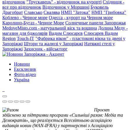
відпочинок
"Трускавець" - відпочинок на курорті
Східниця -
все про відпочинок
Відпочинок у Моршині
Буковель
Драгобрат
Славсько
Свалява
НМП "Затока"
НМП "Грибовка"
Коблево - Черное море
Одесса - курорт на Черном море
Каролино-Бугаз - Черное Море
Солнечные панели Запорожья
MedoveMisto.com - натуральний віск та вощина
Долина Меду -
магазин для бджолярів
Вадим Слюсарєв
Слюсарев Вадим
Region
Touch-IT
"Фабрика вікон" - пластикові вікна та двері у
Запоріжжі
Штори та жалюзі у Запоріжжі
Натяжні стелі у
Запоріжжі
Захисник - військторг
Новини
Ексклюзив
Фото-відео
Україна
Проєкт
здійснено за підтримки програми «Сильніші разом: Медіа та
Демократія», що реалізується Всесвітньою асоціацією
видавців новин (WAN-IFRA) у партнерстві з Асоціацією