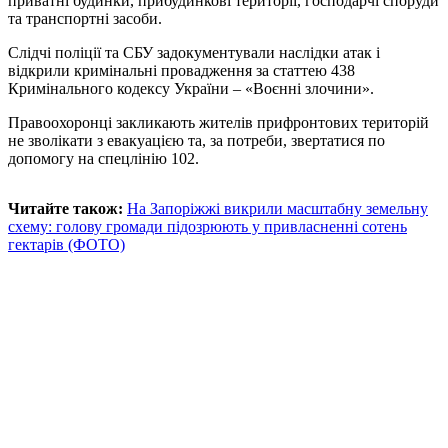
приватні будинки, прибудинкові території, господарчі споруди
та транспортні засоби.
Слідчі поліції та СБУ задокументували наслідки атак і
відкрили кримінальні провадження за статтею 438
Кримінального кодексу України – «Воєнні злочини».
Правоохоронці закликають жителів прифронтових територій
не зволікати з евакуацією та, за потреби, звертатися по
допомогу на спецлінію 102.
Читайте також:
На Запоріжжі викрили масштабну земельну
схему: голову громади підозрюють у привласненні сотень
гектарів (ФОТО)