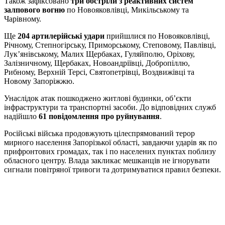
Також зафіксовано
три обстріли з реактивних систем
залпового вогню
по Новояковлівці, Микільському та
Чарівному.
Ще
204 артилерійські удари
прийшлися по Новояковлівці,
Річному, Степногірську, Приморському, Степовому, Павлівці,
Лук’янівському, Малих Щербаках, Гуляйполю, Оріхову,
Залізничному, Щербаках, Новоандріївці, Добропіллю,
Рибному, Верхній Терсі, Святопетрівці, Воздвижівці та
Новому Запоріжжю.
Унаслідок атак пошкоджено житлові будинки, об’єкти
інфраструктури та транспортні засоби. До відповідних служб
надійшло
61 повідомлення про руйнування
.
Російські війська продовжують цілеспрямований терор
мирного населення Запорізької області, завдаючи ударів як по
прифронтових громадах, так і по населених пунктах поблизу
обласного центру. Влада закликає мешканців не ігнорувати
сигнали повітряної тривоги та дотримуватися правил безпеки.