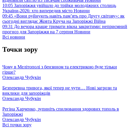
відновили світло 83 тисячам споживачів
Новини
10:05
Запоріжжя увійшло до трійки молодіжних столиць
України-2026: хто випередив місто
Новини
09:45
«Вони руйнують навіть пам’ять про Другу світову»: як
сьогодні виглядає Жовта Круча на Запоріжжі
Війна
09:31
До вечора краще тримати вікна закритими: неприємний
прогноз для Запоріжжя на 7 серпня
Новини
Всі новини
Точки зору
Чому в Мелітополі з бензином та електрикою буде тільки
гірше?
Олександр Чубукін
Безперевна тривога, якої тепер не чути… Нові загрози та
виклики для запоріжців
Олександр Чубукін
Регіна Харченко, зупиніть спилювання здорових тополь в
Запоріжжі
Олександр Чубукін
Всі точки зору