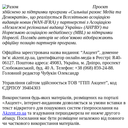
Проєкт
здійснено за підтримки програми «Сильніші разом: Медіа та
Демократія», що реалізується Всесвітньою асоціацією
видавців новин (WAN-IFRA) у партнерстві з Асоціацією
«Незалежні регіональні видавці України» (АНРВУ) та
Норвезькою асоціацією медіабізнесу (MBL) за підтримки
Норвегії. Погляди авторів не обов’язково відображають
офіційну позицію партнерів програми.
Офіційна зареєстрована назва видання: “Акцент”, доменне
ім’я: akzent.zp.ua, ідентифікатор онлайн-медіа в Реєстрі: R40-
06127. Поштова адреса: 49083, Україна, м. Дніпро, проспект
Слобожанський, буд. 40 А. Телефон: +38 (068) 859-24-88.
Головний редактор Чубукін Олександр
Управління сайтом здійснюється ТОВ “ГПП Акцент”, код
ЄДРПОУ 39404303
Використання будь-яких матеріалів, розміщених на порталі
«Акцент», інтернет-виданням дозволяється за умови вставки в
текст відкритого для пошукових систем гіперпосилання на
Akzent.zp.ua
та згадування першоджерела не нижче другого
абзацу. Посилання має бути розміщене незалежно від повного
чи часткового використання матеріалів.