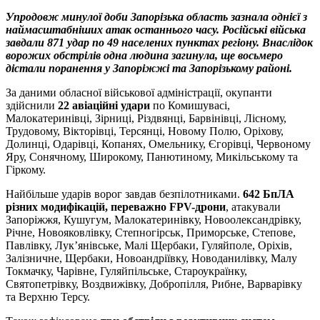
Упродовж минулої доби Запорізька область зазнала однієї з
наймасштабніших атак останнього часу. Російські війська
завдали 871 удар по 49 населених пунктах регіону. Внаслідок
ворожих обстрілів одна людина загинула, ще восьмеро
дістали поранення у Запоріжжі та Запорізькому районі.
За даними обласної військової адміністрації, окупанти
здійснили
22 авіаційні удари
по Комишувасі,
Малокатеринівці, Зірниці, Різдвянці, Барвінівці, Лісному,
Трудовому, Вікторівці, Терсянці, Новому Полю, Оріхову,
Долинці, Одарівці, Копанях, Омельнику, Єгорівці, Червоному
Яру, Сонячному, Широкому, Панютиному, Микільському та
Гіркому.
Найбільше ударів ворог завдав безпілотниками.
642 БпЛА
різних модифікацій, переважно FPV-дрони
, атакували
Запоріжжя, Кушугум, Малокатеринівку, Новоолександрівку,
Річне, Новояковлівку, Степногірськ, Приморське, Степове,
Павлівку, Лук’янівське, Малі Щербаки, Гуляйполе, Оріхів,
Залізничне, Щербаки, Новоандріївку, Новоданилівку, Малу
Токмачку, Чарівне, Гуляйпільське, Староукраїнку,
Святопетрівку, Воздвижівку, Добропілля, Рибне, Варварівку
та Верхню Терсу.