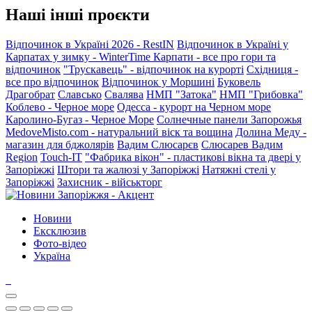
Наші інші проєкти
Відпочинок в Україні 2026 - RestIN
Відпочинок в Україні у
Карпатах у зимку - WinterTime
Карпати - все про гори та
відпочинок
"Трускавець" - відпочинок на курорті
Східниця -
все про відпочинок
Відпочинок у Моршині
Буковель
Драгобрат
Славсько
Свалява
НМП "Затока"
НМП "Грибовка"
Коблево - Черное море
Одесса - курорт на Черном море
Каролино-Бугаз - Черное Море
Солнечные панели Запорожья
MedoveMisto.com - натуральний віск та вощина
Долина Меду -
магазин для бджолярів
Вадим Слюсарєв
Слюсарев Вадим
Region
Touch-IT
"Фабрика вікон" - пластикові вікна та двері у
Запоріжжі
Штори та жалюзі у Запоріжжі
Натяжні стелі у
Запоріжжі
Захисник - військторг
Новини
Ексклюзив
Фото-відео
Україна