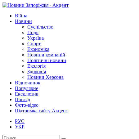
Війна
Новини
Суспільство
Події
Україна
Спорт
Економіка
Новини компаній
Політичні новини
Екологія
Здоров’я
Новини Херсона
Відпочинок
Популярне
Ексклюзив
Погляд
Фото-відео
Підтримка сайту Акцент
РУС
УКР