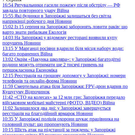
16:54
Рятувальники гасили пожежу після обстрілу — РФ
завдала повторного удару
Війна
15:55
Які будинки в Запоріжжі залишаться без світла
наприкінці робочого дня
Новини
15:02
Із 15 серпня на Запоріжжі заборонять ловити раків: що
варто знати рибалкам
Екологія
14:03
На Запоріжжі у відомому ресторані виявили купу
порушень
Новини
13:15
У Марганці росіяни вдарили біля місця набору води:
багато поранених
Війна
13:02
Окрім «Пакунка школяра»: у Запоріжжі багатодітні
родини можуть отримати ще 2 тисячі гривень на
першокласника
Економіка
12:15
Реєстрація на грошову допомогу у Запоріжжі: номери
телефонів та онлайн-форма
Новини
11:59
Смертельна атака біля Запоріжжя: FPV-дрон вдарив по
Кушугуму
Відпочинок
11:42
«СТО на колесах» за 12 млн грн: Запоріжжя передало
військовим мобільні майстерні (ФОТО, ВІДЕО)
Війна
11:02
Залишилося два дні: у Запоріжжі завершується
реєстрація на благодійний ярмарок
Новини
10:35
У Запоріжжі поліція охорони шукає працівника на
головний пульт: що пропонують
Новини
10:15
Шість атак на підстанції за тиждень: у Запоріжжі