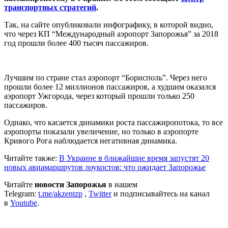
транспортных стратегий
.
Так, на сайте опубликовали инфографику, в которой видно,
что через КП “Международный аэропорт Запорожья” за 2018
год прошли более 400 тысяч пассажиров.
Лучшим по стране стал аэропорт “Борисполь”. Через него
прошли более 12 миллионов пассажиров, а худшим оказался
аэропорт Ужгорода, через который прошли только 250
пассажиров.
Однако, что касается динамики роста пассажиропотока, то все
аэропорты показали увеличение, но только в аэропорте
Кривого Рога наблюдается негативная динамика.
Читайте также:
В Украине в ближайшие время запустят 20
новых авиамаршрутов лоукостов: что ожидает Запорожье
Читайте
новости Запорожья
в нашем
Telegram:
t.me/akzentzp
,
Twitter
и подписывайтесь на канал
в
Youtube
.