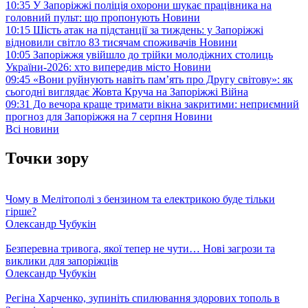
10:35
У Запоріжжі поліція охорони шукає працівника на
головний пульт: що пропонують
Новини
10:15
Шість атак на підстанції за тиждень: у Запоріжжі
відновили світло 83 тисячам споживачів
Новини
10:05
Запоріжжя увійшло до трійки молодіжних столиць
України-2026: хто випередив місто
Новини
09:45
«Вони руйнують навіть пам’ять про Другу світову»: як
сьогодні виглядає Жовта Круча на Запоріжжі
Війна
09:31
До вечора краще тримати вікна закритими: неприємний
прогноз для Запоріжжя на 7 серпня
Новини
Всі новини
Точки зору
Чому в Мелітополі з бензином та електрикою буде тільки
гірше?
Олександр Чубукін
Безперевна тривога, якої тепер не чути… Нові загрози та
виклики для запоріжців
Олександр Чубукін
Регіна Харченко, зупиніть спилювання здорових тополь в