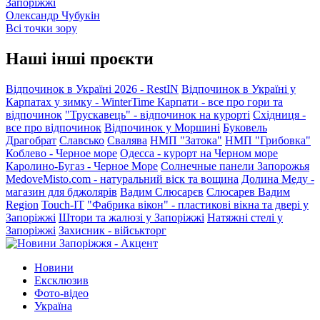
Запоріжжі
Олександр Чубукін
Всі точки зору
Наші інші проєкти
Відпочинок в Україні 2026 - RestIN
Відпочинок в Україні у
Карпатах у зимку - WinterTime
Карпати - все про гори та
відпочинок
"Трускавець" - відпочинок на курорті
Східниця -
все про відпочинок
Відпочинок у Моршині
Буковель
Драгобрат
Славсько
Свалява
НМП "Затока"
НМП "Грибовка"
Коблево - Черное море
Одесса - курорт на Черном море
Каролино-Бугаз - Черное Море
Солнечные панели Запорожья
MedoveMisto.com - натуральний віск та вощина
Долина Меду -
магазин для бджолярів
Вадим Слюсарєв
Слюсарев Вадим
Region
Touch-IT
"Фабрика вікон" - пластикові вікна та двері у
Запоріжжі
Штори та жалюзі у Запоріжжі
Натяжні стелі у
Запоріжжі
Захисник - військторг
Новини
Ексклюзив
Фото-відео
Україна