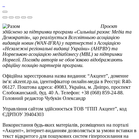
Проєкт
здійснено за підтримки програми «Сильніші разом: Медіа та
Демократія», що реалізується Всесвітньою асоціацією
видавців новин (WAN-IFRA) у партнерстві з Асоціацією
«Незалежні регіональні видавці України» (АНРВУ) та
Норвезькою асоціацією медіабізнесу (MBL) за підтримки
Норвегії. Погляди авторів не обов’язково відображають
офіційну позицію партнерів програми.
Офіційна зареєстрована назва видання: “Акцент”, доменне
ім’я: akzent.zp.ua, ідентифікатор онлайн-медіа в Реєстрі: R40-
06127. Поштова адреса: 49083, Україна, м. Дніпро, проспект
Слобожанський, буд. 40 А. Телефон: +38 (068) 859-24-88.
Головний редактор Чубукін Олександр
Управління сайтом здійснюється ТОВ “ГПП Акцент”, код
ЄДРПОУ 39404303
Використання будь-яких матеріалів, розміщених на порталі
«Акцент», інтернет-виданням дозволяється за умови вставки в
текст відкритого для пошукових систем гіперпосилання на