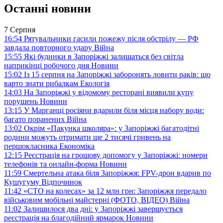
Останні новини
7 Серпня
16:54
Рятувальники гасили пожежу після обстрілу — РФ
завдала повторного удару
Війна
15:55
Які будинки в Запоріжжі залишаться без світла
наприкінці робочого дня
Новини
15:02
Із 15 серпня на Запоріжжі заборонять ловити раків: що
варто знати рибалкам
Екологія
14:03
На Запоріжжі у відомому ресторані виявили купу
порушень
Новини
13:15
У Марганці росіяни вдарили біля місця набору води:
багато поранених
Війна
13:02
Окрім «Пакунка школяра»: у Запоріжжі багатодітні
родини можуть отримати ще 2 тисячі гривень на
першокласника
Економіка
12:15
Реєстрація на грошову допомогу у Запоріжжі: номери
телефонів та онлайн-форма
Новини
11:59
Смертельна атака біля Запоріжжя: FPV-дрон вдарив по
Кушугуму
Відпочинок
11:42
«СТО на колесах» за 12 млн грн: Запоріжжя передало
військовим мобільні майстерні (ФОТО, ВІДЕО)
Війна
11:02
Залишилося два дні: у Запоріжжі завершується
реєстрація на благодійний ярмарок
Новини