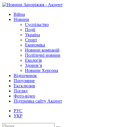
Війна
Новини
Суспільство
Події
Україна
Спорт
Економіка
Новини компаній
Політичні новини
Екологія
Здоров’я
Новини Херсона
Відпочинок
Популярне
Ексклюзив
Погляд
Фото-відео
Підтримка сайту Акцент
РУС
УКР