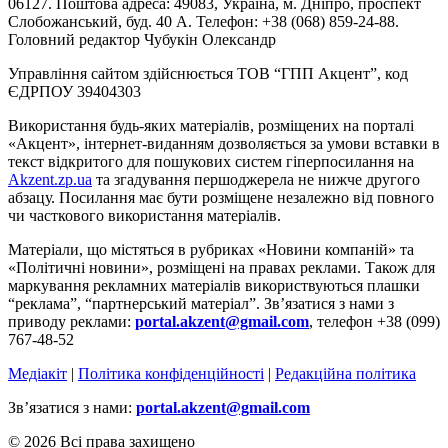
06127. Поштова адреса: 49083, Україна, м. Дніпро, проспект
Слобожанський, буд. 40 А. Телефон: +38 (068) 859-24-88.
Головний редактор Чубукін Олександр
Управління сайтом здійснюється ТОВ “ГПП Акцент”, код
ЄДРПОУ 39404303
Використання будь-яких матеріалів, розміщених на порталі
«Акцент», інтернет-виданням дозволяється за умови вставки в
текст відкритого для пошукових систем гіперпосилання на
Akzent.zp.ua
та згадування першоджерела не нижче другого
абзацу. Посилання має бути розміщене незалежно від повного
чи часткового використання матеріалів.
Матеріали, що містяться в рубриках «Новини компаній» та
«Політичні новини», розміщені на правах реклами. Також для
маркування рекламних матеріалів використвуються плашки
“реклама”, “партнерський матеріал”. Зв’язатися з нами з
приводу реклами:
portal.akzent@gmail.com
, телефон +38 (099)
767-48-52
Медіакіт
|
Політика конфіденційності
|
Редакційна політика
Зв’язатися з нами:
portal.akzent@gmail.com
© 2026 Всі права захищено