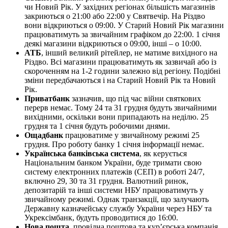
чи Новий Рік. У західних регіонах більшість магазинів
закриються о 21:00 або 22:00 у Святвечір. На Різдво
вони відкриються о 09:00. У Старий Новий Рік магазини
працюватимуть за звичайним графіком до 22:00. 1 січня
деякі магазини відкриються о 09:00, інші – о 10:00.
АТБ
, інший великий рітейлер, не матиме вихідного на
Різдво. Всі магазини працюватимуть як зазвичай або із
скороченням на 1-2 години залежно від регіону. Подібні
зміни передбачаються і на Старий Новий Рік та Новий
Рік.
Приватбанк
зазначив, що під час війни святкових
перерв немає. Тому 24 та 31 грудня будуть звичайними
вихідними, оскільки вони припадають на неділю. 25
грудня та 1 січня будуть робочими днями.
Ощадбанк
працюватиме у звичайному режимі 25
грудня. Про роботу банку 1 січня інформації немає.
Українська банківська система
, як керується
Національним банком України, буде тримати свою
систему електронних платежів (СЕП) в роботі 24/7,
включно 29, 30 та 31 грудня. Валютний ринок,
депозитарій та інші системи НБУ працюватимуть у
звичайному режимі. Однак транзакції, що залучають
Державну казначейську службу України через НБУ та
Укрексімбанк, будуть проводитися до 16:00.
Нова пошта
, провідна поштова та кур’єрська компанія,