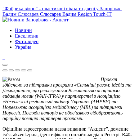
"Фабрика вікон" - пластикові вікна та двері у Запоріжжі
Вадим Слюсарєв
Слюсарев Вадим
Region
Touch-IT
Новини
Ексклюзив
Фото-відео
Україна
Проєкт
здійснено за підтримки програми «Сильніші разом: Медіа та
Демократія», що реалізується Всесвітньою асоціацією
видавців новин (WAN-IFRA) у партнерстві з Асоціацією
«Незалежні регіональні видавці України» (АНРВУ) та
Норвезькою асоціацією медіабізнесу (MBL) за підтримки
Норвегії. Погляди авторів не обов’язково відображають
офіційну позицію партнерів програми.
Офіційна зареєстрована назва видання: “Акцент”, доменне
ім’я: akzent.zp.ua, ідентифікатор онлайн-медіа в Реєстрі: R40-