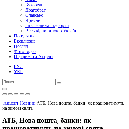
Буковель
Драгобрат
Славсько
Яремче
Гірськолижні курорти
Весь відпочинок в Україні
Популярне
Ексклюзив
Погляд
Фото-відео
Підтримати Акцент
РУС
УКР
Акцент
Новини
АТБ, Нова пошта, банки: як працюватимуть
на зимові свята
АТБ, Нова пошта, банки: як
працюватимуть на зимові свята