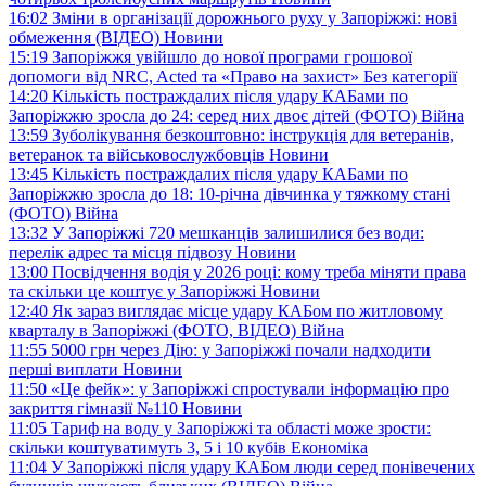
16:02
Зміни в організації дорожнього руху у Запоріжжі: нові
обмеження (ВІДЕО)
Новини
15:19
Запоріжжя увійшло до нової програми грошової
допомоги від NRC, Acted та «Право на захист»
Без категорії
14:20
Кількість постраждалих після удару КАБами по
Запоріжжю зросла до 24: серед них двоє дітей (ФОТО)
Війна
13:59
Зуболікування безкоштовно: інструкція для ветеранів,
ветеранок та військовослужбовців
Новини
13:45
Кількість постраждалих після удару КАБами по
Запоріжжю зросла до 18: 10-річна дівчинка у тяжкому стані
(ФОТО)
Війна
13:32
У Запоріжжі 720 мешканців залишилися без води:
перелік адрес та місця підвозу
Новини
13:00
Посвідчення водія у 2026 році: кому треба міняти права
та скільки це коштує у Запоріжжі
Новини
12:40
Як зараз виглядає місце удару КАБом по житловому
кварталу в Запоріжжі (ФОТО, ВІДЕО)
Війна
11:55
5000 грн через Дію: у Запоріжжі почали надходити
перші виплати
Новини
11:50
«Це фейк»: у Запоріжжі спростували інформацію про
закриття гімназії №110
Новини
11:05
Тариф на воду у Запоріжжі та області може зрости:
скільки коштуватимуть 3, 5 і 10 кубів
Економіка
11:04
У Запоріжжі після удару КАБом люди серед понівечених