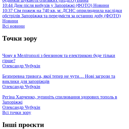
будинків шукають близьких (ВІДЕО)
Війна
10:44
Дим після вибухів у Запоріжжі (ФОТО)
Новини
10:37
Сім пожеж на 740 кв. м: ДСНС оприлюднила наслідки
обстрілів Запоріжжя та передмістя за останню добу (ФОТО)
Новини
Всі новини
Точки зору
Чому в Мелітополі з бензином та електрикою буде тільки
гірше?
Олександр Чубукін
Безперевна тривога, якої тепер не чути… Нові загрози та
виклики для запоріжців
Олександр Чубукін
Регіна Харченко, зупиніть спилювання здорових тополь в
Запоріжжі
Олександр Чубукін
Всі точки зору
Інші проєкти