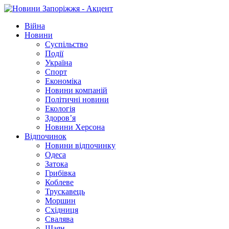
Війна
Новини
Суспільство
Події
Україна
Спорт
Економіка
Новини компаній
Політичні новини
Екологія
Здоров’я
Новини Херсона
Відпочинок
Новини відпочинку
Одеса
Затока
Грибівка
Коблеве
Трускавець
Моршин
Східниця
Свалява
Шаян