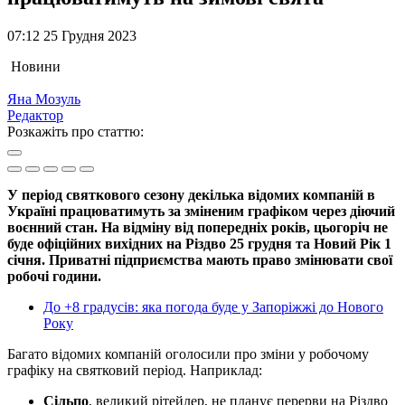
07:12 25 Грудня 2023
Новини
Яна Мозуль
Редактор
Розкажіть про статтю:
У період святкового сезону декілька відомих компаній в
Україні працюватимуть за зміненим графіком через діючий
воєнний стан. На відміну від попередніх років, цьогоріч не
буде офіційних вихідних на Різдво 25 грудня та Новий Рік 1
січня. Приватні підприємства мають право змінювати свої
робочі години.
До +8 градусів: яка погода буде у Запоріжжі до Нового
Року
Багато відомих компаній оголосили про зміни у робочому
графіку на святковий період. Наприклад:
Сільпо
, великий рітейлер, не планує перерви на Різдво